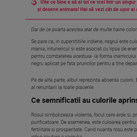
Uite ce bine e să ai tot ce vrei într-un singur
și desene animate! Hai să vezi cât de ușor ai 
Dar de ce poarta acestea atat de multe haine colora
Se pare ca, in superstitiile indiene, negrul este cul
mania, intunericul si este asociat cu lipsa de ener
pentru combaterea acestuia- ia forma inamicului 
negru aplicat pe fata pruncilor pentru a tine depar
Pe de alta parte, albul reprezinta absenta culorii
al renuntarii la toate placerile.
Ce semnificatii au culorile aprin
Rosul simbolizeaza violenta, focul care arde si, pri
purificatoare. De asemenea, este culoarea pentru s
fertilitate si prosperitate. Cand nuanta rosu este p
intr-o cautare a sacrului.