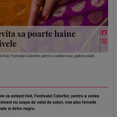
evita sa poarte haine
ivele
In India, nuantele vii sunt peste tot. Nu este nevoie sa astepti Holi, Festivalul Culorilor, pentru a vedea rosu, galben,violet si roz stralucind pe strazile tarii. Si nimeni nu scapa de valul de culori, mai ales femeile indiene.
oie sa astepti Holi, Festivalul Culorilor, pentru a vedea
i nimeni nu scapa de valul de culori, mai ales femeile
nale si deloc negru.