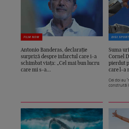
FILM NOW
DIGI SPOR
Antonio Banderas, declarație
Suma uria
surpriză despre infarctul care i-a
Cornel D
schimbat viața: „Cel mai bun lucru
pierdut p
care mi s-a...
care l-a 
Cei doi au "
construită l