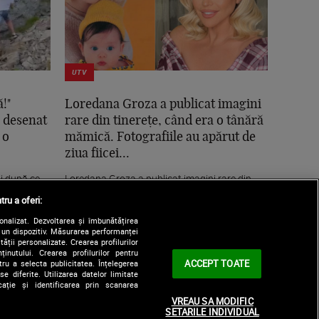
UTV
!"
Loredana Groza a publicat imagini
a desenat
rare din tinerețe, când era o tânără
 o
mămică. Fotografiile au apărut de
ziua fiicei...
ii după ce
Loredana Groza a publicat imagini rare din
de dragoste
tinerețe, când era o tânără mămică.
tru a oferi:
Fotografiile au...
sonalizat. Dezvoltarea și îmbunătățirea
e un dispozitiv. Măsurarea performanței
tății personalizate. Crearea profilurilor
nutului. Crearea profilurilor pentru
ACCEPT TOATE
tru a selecta publicitatea. Înțelegerea
e diferite. Utilizarea datelor limitate
ație și identificarea prin scanarea
VREAU SA MODIFIC
SETARILE INDIVIDUAL