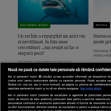
DIGI ANIMAL WORLD
KFETELE
Un rechin a regurgitat un arici viu
Horoscop
și nevătămat, în fața unor
poate pri
cercetători: „Am reușit să fac o
Horoscop 30
singură poză”
veste uriaș
Un rechin a regurgitat un arici viu și
nevătămat, în fața unor cercetători: „Am reușit
Nouă ne pasă ca datele tale personale să rămână confidenț
să fac o...
Noi și partenerii noștri
30
stocăm și/sau accesăm informații pe dispozitivul dvs.
cookie unici pentru prelucrarea datelor cu caracter personal. Puteți accepta sau
făcând clic mai jos sau în orice moment, pe pagina cu politica de confidențialita
raportate partenerilor noștri și nu vă vor afecta navigarea.
Mai multe detalii
Noi si partenerii nostri (retelele de socializare si agentiile de publicitate parten
nostri de servicii de date analitice) prelucram date pentru a permite website-ului
personaliza continutul si anunturile publicitare afisate in functie de interesele si/s
va oferi functionalitati aferente retelelor de socializare si pentru a analiza traficul
drepturile prevazute de art. 15-22 din GDPR in legatura cu prelucrarea datelor cu 