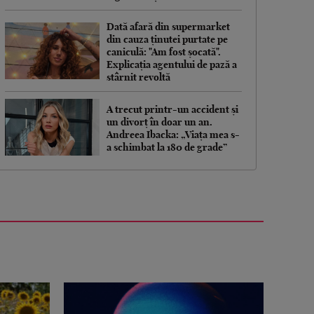
Dată afară din supermarket
din cauza ținutei purtate pe
caniculă: "Am fost șocată".
Explicația agentului de pază a
stârnit revoltă
A trecut printr-un accident și
un divorț în doar un an.
Andreea Ibacka: „Viața mea s-
a schimbat la 180 de grade”