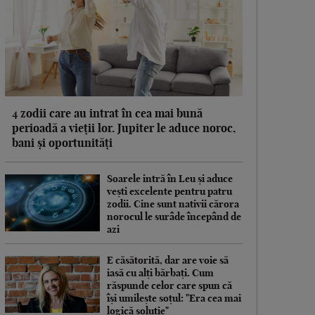
4 zodii care au intrat în cea mai bună
perioadă a vieții lor. Jupiter le aduce noroc,
bani și oportunități
Soarele intră în Leu și aduce
vești excelente pentru patru
zodii. Cine sunt nativii cărora
norocul le surâde începând de
azi
E căsătorită, dar are voie să
iasă cu alți bărbați. Cum
răspunde celor care spun că
își umilește soțul: "Era cea mai
logică soluție"