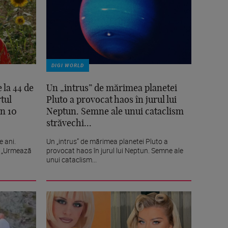
DIGI WORLD
 la 44 de
Un „intrus” de mărimea planetei
rtul
Pluto a provocat haos în jurul lui
in 10
Neptun. Semne ale unui cataclism
străvechi...
e ani.
Un „intrus” de mărimea planetei Pluto a
l: „Urmează
provocat haos în jurul lui Neptun. Semne ale
unui cataclism...