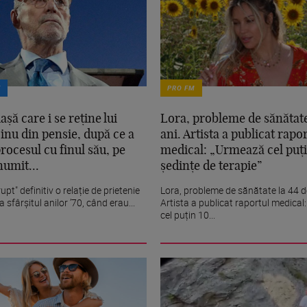
T
PRO FM
șă care i se reține lui
Lora, probleme de sănătate
inu din pensie, după ce a
ani. Artista a publicat rapo
rocesul cu finul său, pe
medical: „Urmează cel puț
numit...
ședințe de terapie”
rupt" definitiv o relație de prietenie
Lora, probleme de sănătate la 44 d
a sfârșitul anilor ’70, când erau...
Artista a publicat raportul medica
cel puțin 10...