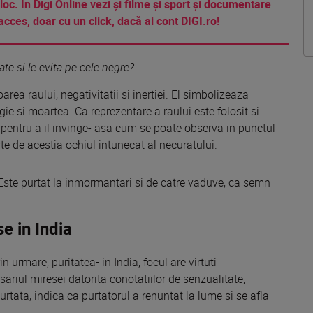
 loc. În Digi Online vezi și filme și sport și documentare
acces, doar cu un click, dacă ai cont DIGI.ro!
te si le evita pe cele negre?
oarea raului, negativitatii si inertiei. El simbolizeaza
gie si moartea. Ca reprezentare a raului este folosit si
pentru a il invinge- asa cum se poate observa in punctul
te de acestia ochiul intunecat al necuratului.
. Este purtat la inmormantari si de catre vaduve, ca semn
se in India
n urmare, puritatea- in India, focul are virtuti
ariul miresei datorita conotatiilor de senzualitate,
urtata, indica ca purtatorul a renuntat la lume si se afla