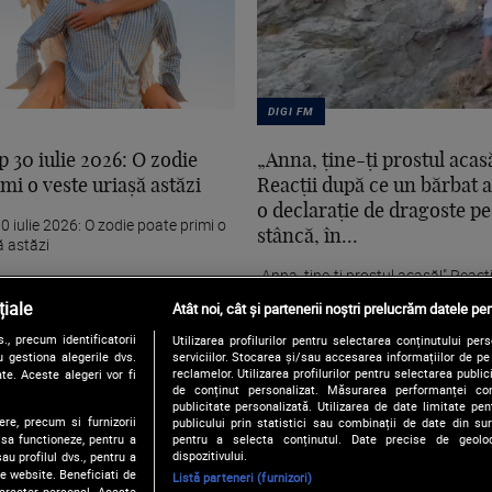
DIGI FM
 30 iulie 2026: O zodie
„Anna, ţine-ţi prostul acasă
mi o veste uriașă astăzi
Reacţii după ce un bărbat 
o declaraţie de dragoste pe
 iulie 2026: O zodie poate primi o
stâncă, în...
ă astăzi
„Anna, ţine-ţi prostul acasă!" Reacţ
un bărbat a desenat o declaraţie 
iale
Atât noi, cât și partenerii noștri prelucrăm datele pen
pe...
, precum identificatorii
Utilizarea profilurilor pentru selectarea conținutului per
 gestiona alegerile dvs.
serviciilor. Stocarea și/sau accesarea informațiilor de p
reclamelor. Utilizarea profilurilor pentru selectarea publici
te. Aceste alegeri vor fi
de conținut personalizat. Măsurarea performanței conți
publicitate personalizată. Utilizarea de date limitate pen
ere, precum si furnizorii
publicului prin statistici sau combinații de date din surs
pentru a selecta conținutul. Date precise de geoloc
 sa functioneze, pentru a
dispozitivului.
au profilul dvs., pentru a
 pe website. Beneficiati de
Listă parteneri (furnizori)
caracter personal. Aceste