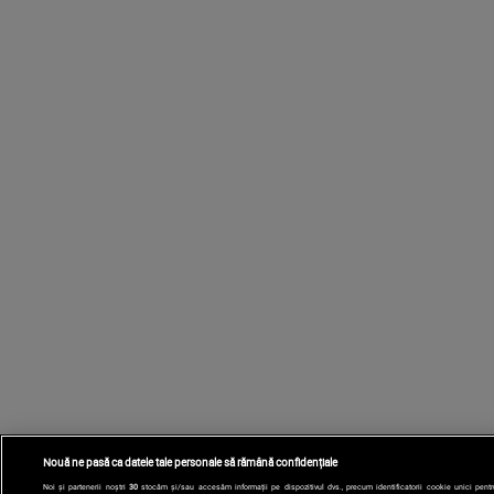
Nouă ne pasă ca datele tale personale să rămână confidențiale
Noi și partenerii noștri
30
stocăm și/sau accesăm informații pe dispozitivul dvs., precum identificatorii cookie unici pentr