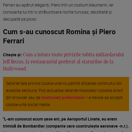
Ferrari au apărut eleganți, Piero într-un costum bleumarin, iar
consoarta lui într-o strălucitoare rochie turcoaz, decoltată și
decupată pe picior.
Cum s-au cunoscut Romina și Piero
Ferrari
Citește și:
Cum a întors toate privirile iubita miliardarului
Jeff Bezos, la restaurantul preferat al starurilor de la
Hollywood
Setarile tale privind cookie-urile nu permit afisarea continutul din
aceasta sectiune. Poti actualiza setarile modulelor coookie direct
din browser sau de
Gestionați preferințele
– e nevoie sa accepti
cookie-urile social media
"L-am cunoscut acum șase ani, pe Aeroportul Linate, eu eram
trimisă de Bombardier (companie care cosntruiește aeronave -n.r.).