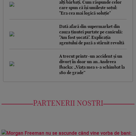
alți bărbați. Cum răspunde celor
care spun că își umilește soțul:
"Era cea mai logică soluție"
Dată afară din supermarket din
cauza ținutei purtate pe caniculă:
"Am fost șocată". Explicația
agentului de pază a stârnit revoltă
A trecut printr-un accident și un
divorț în doar un an. Andreea
Ibacka: „Viața mea s-a schimbat la
180 de grade”
PARTENERII NOSTRI