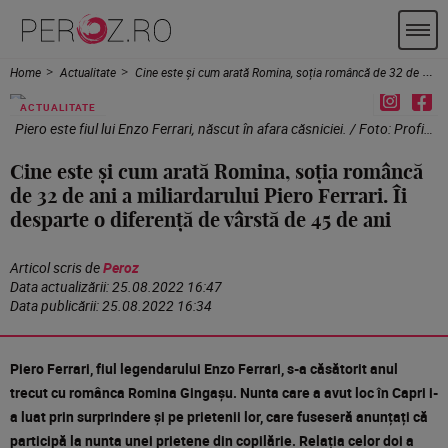
Home
Actualitate
Cine este și cum arată Romina, soția româncă de 32 de ani a miliardarului Piero Ferrari. Îi desparte o diferență de vârstă de 45 de ani
ACTUALITATE
Piero este fiul lui Enzo Ferrari, născut în afara căsniciei. / Foto: Profimedia
Cine este și cum arată Romina, soția româncă
de 32 de ani a miliardarului Piero Ferrari. Îi
desparte o diferență de vârstă de 45 de ani
Articol scris de
Peroz
Data actualizării:
25.08.2022 16:47
Data publicării:
25.08.2022 16:34
Piero Ferrari, fiul legendarului Enzo Ferrari, s-a căsătorit anul
trecut cu românca Romina Gingașu. Nunta care a avut loc în Capri i-
a luat prin surprindere și pe prietenii lor, care fuseseră anunțați că
participă la nunta unei prietene din copilărie. Relația celor doi a