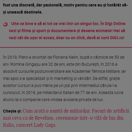
fost una discretă, dar pasională, motiv pentru care au și hotărât să-
și unească destinele.
Uite ce bine e să ai tot ce vrei într-un singur loc. În Digi Online
vezi și filme și sport și documentare și desene animate! Hai să
vezi cât de ușor ai acces, doar cu un click, dacă ai cont DIGI.ro!
În 2019, Piero a divorțat de Floriana Nalin, după o căsnicie de 50 de
ani. Romina Gingașu are 32 de ani, este din București, în 2016 a
absolvit cursurile postuniversitare ale Academiei Tehnice Militare, iar
mai apoi s-a specializat și în marketing și vânzări. De altfel, grație
acestor cursuri a pus mâna pe un job prin intermediul căruia l-a
cunoscut, în 2016, pe miliardarul italian de 77 de ani. Aceasta lucra
atunci la o companie care vindea avioane private de lux.
Citește și:
Cum arată o nuntă de miliardar. Focuri de artificii
mai ceva ca de Revelion, ceremonie într-o vilă de lux din
Italia, concert Lady Gaga