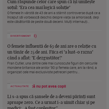
Cum răspunde celor care spun că își umilește
soțul: "Era cea mai logică soluție"
O femeie în vârstă de 43 de ani a stârnit controverse după ce a
început să vorbească deschis despre viața sa amoroasă, deși
este căsătorită de peste două decenii. Mulți internauți...
DIVERTISMENT
O femeie influentă de 63 de ani are o relație cu
un tânăr de 25 de ani. Fiica ei "a luat-o razna"
când a aflat: "E dezgustător!"
Fran Cutler, una dintre cele mai cunoscute figuri din cercurile
mondene britanice ale anilor '90 și femeia care, ani la rând, a
organizat cele mai exclusiviste petreceri pentru...
ACTUALITATE
Li s-a spus că șansele de a deveni părinți sunt
aproape zero. Ce a urmat i-a uimit chiar și pe
medici: „A fost copleșitor”