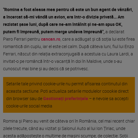
"Romina a fost aleasa mea pentru că este un bun agent de vânzări,
a încercat să-mi vândă un avion, era într-o divizie privată… Am
rezistat șase luni, după care ne-am întâlnit și ne-am spus OK,
putem fi împreună, putem merge undeva împreună",
a declarat
Piero Ferrari pentru
cancan.ro
, care a adăugat și că soția lui este firea
romantică din cuplu, iar el este cel calm. După câteva luni, fiul lui Enzo
Ferrari, născut din relația extraconjugală a acestuia cu Laura Lardi, a
invitat-o pe româncă într-o vacanță în doi în Maldive, unde s-au
cunoscut mai bine și au decis că se potrivesc.
Setarile tale privind cookie-urile nu permit afisarea continutul din
aceasta sectiune. Poti actualiza setarile modulelor coookie direct
din browser sau de
Gestionați preferințele
– e nevoie sa accepti
cookie-urile social media
Romina și Piero au venit de câteva ori în România, cel mai recent chiar
zilele trecute, când au vizitat și Salonul Auto al lui Ion Țiriac, unde
acesta adăpostește o mulțime de mașini scumpe, de colecție. Soții