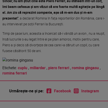
Sincer, nu am știut cine este Piero Ferrari, eu stăteam într-un colț,
îmi beam cafeaua și am văzut că era foarte multă agitație pe lângă
el. Am zis că reprezint compania, așa că m-am dus și m-am
prezentat"
, a declarat Romina în fața reporterilor din România, care i-
au intervievat pe soții Ferrari la București.
Timp de șase luni, aceasta a încercat să-i vândă un avion , nu a reușit,
însă lucrurile s-au legat între ei pe plan amoros, motiv pentru care,
Piero a și decis să divorțeze de cea care i-a dăruit un copil, cu care
fusese căsătorit 50 de ani.
Etichete:
cuplu
,
miliardar
,
piero ferrari
,
romina gingasu
,
romina ferrari
Urmărește-ne și pe:
Facebook
Instagram