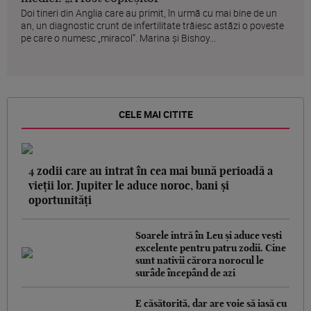
Doi tineri din Anglia care au primit, în urmă cu mai bine de un
an, un diagnostic crunt de infertilitate trăiesc astăzi o poveste
pe care o numesc „miracol”. Marina și Bishoy...
CELE MAI CITITE
4 zodii care au intrat în cea mai bună perioadă a
vieții lor. Jupiter le aduce noroc, bani și
oportunități
Soarele intră în Leu și aduce vești
excelente pentru patru zodii. Cine
sunt nativii cărora norocul le
surâde începând de azi
E căsătorită, dar are voie să iasă cu