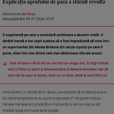
Explicația agentului de pază a stârnit revoltă
Articol scris de
Peroz
Data publicării:
09.07.2026 10:57
O experiență pe care o consideră umilitoare a devenit virală. O
tânără mamă a trei copii susține că a fost împiedicată să intre într-
un supermarket din Marea Britanie din cauza topului pe care îl
purta, chiar într-una dintre cele mai călduroase zile ale anului.
Uite ce bine e să ai tot ce vrei într-un singur loc. În Digi Online
vezi și filme și sport și documentare și desene animate! Hai să
vezi cât de ușor ai acces, doar cu un click, dacă ai cont DIGI.ro!
Alixe Galatis, în vârstă de 31 de ani, povestește că incidentul a avut
loc când temperaturile au ajuns la aproape 37 de grade Celsius.
Femeia mersese la cumpărături împreună cu cei trei copii ai săi,
imediat după ce îi luase de la școală.