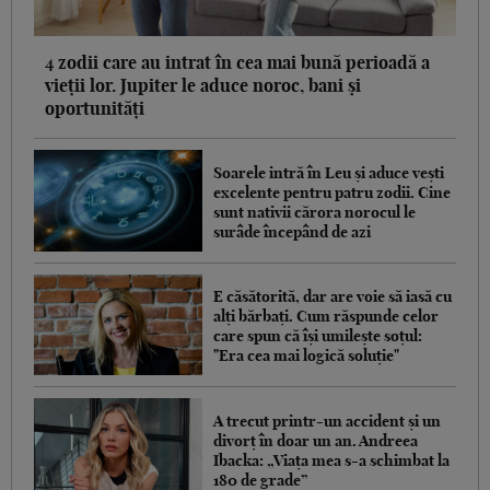
4 zodii care au intrat în cea mai bună perioadă a
vieții lor. Jupiter le aduce noroc, bani și
oportunități
Soarele intră în Leu și aduce vești
excelente pentru patru zodii. Cine
sunt nativii cărora norocul le
surâde începând de azi
E căsătorită, dar are voie să iasă cu
alți bărbați. Cum răspunde celor
care spun că își umilește soțul:
"Era cea mai logică soluție"
A trecut printr-un accident și un
divorț în doar un an. Andreea
Ibacka: „Viața mea s-a schimbat la
180 de grade”