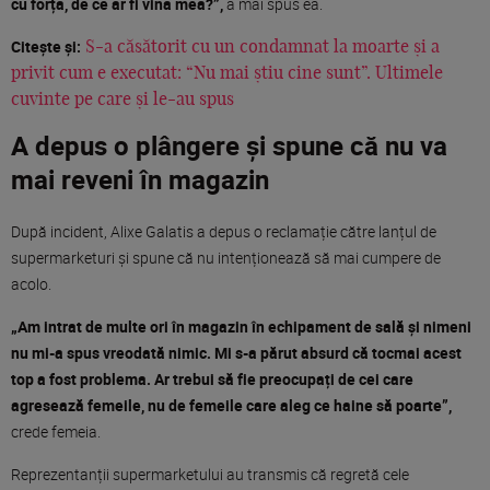
cu forța, de ce ar fi vina mea?”,
a mai spus ea.
Citește și:
S-a căsătorit cu un condamnat la moarte și a
privit cum e executat: “Nu mai știu cine sunt”. Ultimele
cuvinte pe care și le-au spus
A depus o plângere și spune că nu va
mai reveni în magazin
După incident, Alixe Galatis a depus o reclamație către lanțul de
supermarketuri și spune că nu intenționează să mai cumpere de
acolo.
„Am intrat de multe ori în magazin în echipament de sală și nimeni
nu mi-a spus vreodată nimic. Mi s-a părut absurd că tocmai acest
top a fost problema. Ar trebui să fie preocupați de cei care
agresează femeile, nu de femeile care aleg ce haine să poarte”,
crede femeia.
Reprezentanții supermarketului au transmis că regretă cele