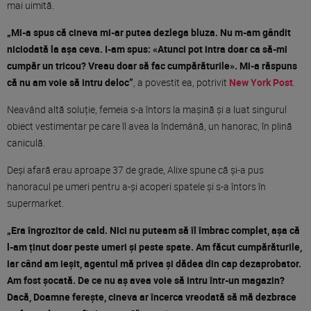
mai uimită.
„Mi-a spus că cineva mi-ar putea dezlega bluza. Nu m-am gândit
niciodată la așa ceva. I-am spus: «Atunci pot intra doar ca să-mi
cumpăr un tricou? Vreau doar să fac cumpărăturile». Mi-a răspuns
că nu am voie să intru deloc”
, a povestit ea, potrivit
New York Post
.
Neavând altă soluție, femeia s-a întors la mașină și a luat singurul
obiect vestimentar pe care îl avea la îndemână, un hanorac, în plină
caniculă.
Deși afară erau aproape 37 de grade, Alixe spune că și-a pus
hanoracul pe umeri pentru a-și acoperi spatele și s-a întors în
supermarket.
„Era îngrozitor de cald. Nici nu puteam să îl îmbrac complet, așa că
l-am ținut doar peste umeri și peste spate. Am făcut cumpărăturile,
iar când am ieșit, agentul mă privea și dădea din cap dezaprobator.
Am fost șocată. De ce nu aș avea voie să intru într-un magazin?
Dacă, Doamne ferește, cineva ar încerca vreodată să mă dezbrace