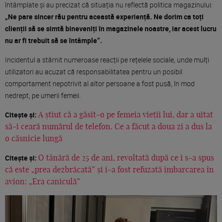
întâmplate și au precizat că situația nu reflectă politica magazinului:
„Ne pare sincer rău pentru această experiență. Ne dorim ca toți
clienții să se simtă bineveniți în magazinele noastre, iar acest lucru
nu ar fi trebuit să se întâmple”.
Incidentul a stârnit numeroase reacții pe rețelele sociale, unde mulți
utilizatori au acuzat că responsabilitatea pentru un posibil
comportament nepotrivit al altor persoane a fost pusă, în mod
nedrept, pe umerii femeii.
Citește și:
A știut că a găsit-o pe femeia vieții lui, dar a uitat
să-i ceară numărul de telefon. Ce a făcut a doua zi a dus la
o căsnicie lungă
Citește și:
O tânără de 25 de ani, revoltată după ce i s-a spus
că este „prea dezbrăcată” și i-a fost refuzată îmbarcarea în
avion: „Era caniculă”