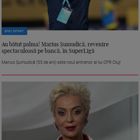
DIGI SPORT
Au bătut palma! Marius Șumudică, revenire
spectaculoasă pe bancă, în SuperLigă
Marius Șumudică (55 de ani) este noul antrenor al lui CFR Cluj!