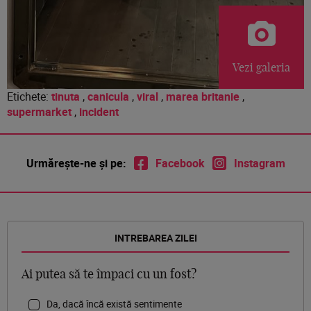
Vezi galeria
Etichete:
tinuta
,
canicula
,
viral
,
marea britanie
,
supermarket
,
incident
Urmărește-ne și pe:
Facebook
Instagram
INTREBAREA ZILEI
Ai putea să te împaci cu un fost?
Da, dacă încă există sentimente