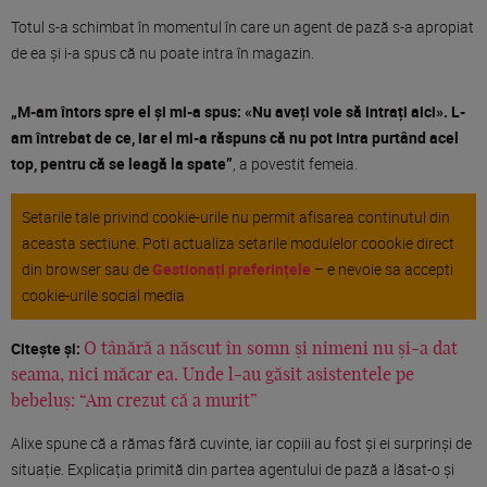
Totul s-a schimbat în momentul în care un agent de pază s-a apropiat
de ea și i-a spus că nu poate intra în magazin.
„M-am întors spre el și mi-a spus: «Nu aveți voie să intrați aici». L-
am întrebat de ce, iar el mi-a răspuns că nu pot intra purtând acel
top, pentru că se leagă la spate”
, a povestit femeia.
Setarile tale privind cookie-urile nu permit afisarea continutul din
aceasta sectiune. Poti actualiza setarile modulelor coookie direct
din browser sau de
Gestionați preferințele
– e nevoie sa accepti
cookie-urile social media
Citește și:
O tânără a născut în somn și nimeni nu și-a dat
seama, nici măcar ea. Unde l-au găsit asistentele pe
bebeluș: “Am crezut că a murit”
Alixe spune că a rămas fără cuvinte, iar copiii au fost și ei surprinși de
situație. Explicația primită din partea agentului de pază a lăsat-o și