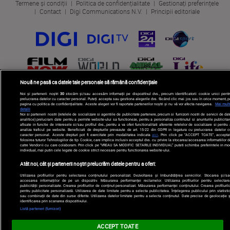
Termene și condiții
Politica de confidențialitate
Gestionați preferințele
Contact
Digi Communications N.V.
Principii editoriale
Nouă ne pasă ca datele tale personale să rămână confidențiale
Noi și partenerii noștri
30
stocăm și/sau accesăm informații pe dispozitivul dvs., precum identificatorii cookie unici pentr
prelucrarea datelor cu caracter personal. Puteți accepta sau gestiona alegerile dvs. făcând clic mai jos sau în orice moment, p
pagina cu politica de confidențialitate. Aceste alegeri vor fi raportate partenerilor noștri și nu vă vor afecta navigarea.
Mai mult
detalii
Noi si partenerii nostri (retelele de socializare si agentiile de publicitate partenere, precum si furnizorii nostri de servicii de da
analitice) prelucram date pentru a permite website-ului sa functioneze, pentru a personaliza continutul si anunturile publicitar
afisate in functie de interesele si/sau profilul dvs., pentru a va oferi functionalitati aferente retelelor de socializare si pentru
analiza traficul pe website. Beneficiati de drepturile prevazute de art. 15-22 din GDPR in legatura cu prelucrarea datelor c
caracter personal. Aceste drepturi pot fi exercitate prin modalitatea indicata
aici
. Prin click pe “ACCEPT TOATE”, acceptat
folosirea tuturor Tehnologiilor de tip Cookie, care implica inclusiv acceptul dvs. cu privire la stocarea/accesarea informatiilor d
catre Vendor-ii cu care colaboram. Prin click pe “VREAU SA MODIFIC SETARILE INDIVIDUAL” puteti schimba preferintele in mo
individual, mai putin cele legate de cookie strict necesare pentru functionarea website-ului.
Atât noi, cât și partenerii noștri prelucrăm datele pentru a oferi:
Utilizarea profilurilor pentru selectarea conținutului personalizat. Dezvoltarea și îmbunătățirea serviciilor. Stocarea și/sa
accesarea informațiilor de pe un dispozitiv. Măsurarea performanței reclamelor. Utilizarea profilurilor pentru selectare
publicității personalizate. Crearea profilurilor de conținut personalizat. Măsurarea performanței conținutului. Crearea profilurilo
pentru publicitate personalizată. Utilizarea de date limitate pentru a selecta publicitatea. Înțelegerea publicului prin statistic
sau combinații de date din surse diferite. Utilizarea datelor limitate pentru a selecta conținutul. Date precise de geolocație ș
identificarea prin scanarea dispozitivului.
Listă parteneri (furnizori)
ACCEPT TOATE