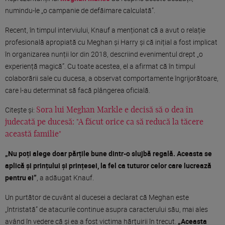
numindu-le „o campanie de defăimare calculată”.
Recent, în timpul interviului, Knauf a menționat că a avut o relație
profesională apropiată cu Meghan și Harry și că inițial a fost implicat
în organizarea nunții lor din 2018, descriind evenimentul drept „o
experiență magică”. Cu toate acestea, el a afirmat că în timpul
colaborării sale cu ducesa, a observat comportamente îngrijorătoare,
care l-au determinat să facă plângerea oficială.
Citește și:
Sora lui Meghan Markle e decisă să o dea în
judecată pe ducesă: "A făcut orice ca să reducă la tăcere
această familie"
„Nu poți alege doar părțile bune dintr-o slujbă regală. Aceasta se
aplică și prințului și prințesei, la fel ca tuturor celor care lucrează
pentru ei”
, a adăugat Knauf.
Un purtător de cuvânt al ducesei a declarat că Meghan este
„întristată” de atacurile continue asupra caracterului său, mai ales
având în vedere că și ea a fost victima hărțuirii în trecut.
„Aceasta