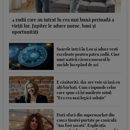
4 zodii care au intrat în cea mai bună perioadă a
vieții lor. Jupiter le aduce noroc, bani și
oportunități
Soarele intră în Leu și aduce vești
excelente pentru patru zodii. Cine
sunt nativii cărora norocul le
surâde începând de azi
E căsătorită, dar are voie să iasă cu
alți bărbați. Cum răspunde celor
care spun că își umilește soțul:
"Era cea mai logică soluție"
Dată afară din supermarket din
cauza ținutei purtate pe caniculă:
"Am fost șocată". Explicația