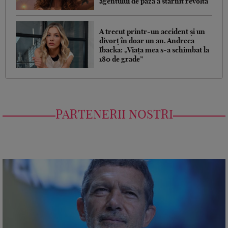
agentului de pază a stârnit revoltă
A trecut printr-un accident și un
divorț în doar un an. Andreea
Ibacka: „Viața mea s-a schimbat la
180 de grade”
PARTENERII NOSTRI