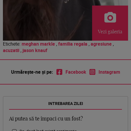
Vezi galeria
Etichete:
meghan markle
,
familia regala
,
agresiune
,
acuzatii
,
jason knauf
Urmărește-ne și pe:
Facebook
Instagram
INTREBAREA ZILEI
Ai putea să te împaci cu un fost?