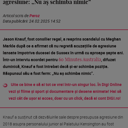
agresiune: „Nu aș schimba nimic”
Articol scris de
Peroz
Data publicării:
24.02.2025 14:52
Jason Knauf, fost consilier regal, a reaprins scandalul cu Meghan
Markle după ce a afirmat că nu regretă acuzațiile de agresiune
lansate împotriva ducesei de Sussex în urmă cu aproape șapte ani.
Într-un interviu acordat pentru
, difuzat
60 Minutes Australia
duminică, Knauf a fost întrebat dacă și-ar schimba poziția.
Răspunsul său a fost ferm: „Nu aș schimba nimic”.
Uite ce bine e să ai tot ce vrei într-un singur loc. În Digi Online
vezi și filme și sport și documentare și desene animate! Hai să
vezi cât de ușor ai acces, doar cu un click, dacă ai cont DIGI.ro!
Knauf a susținut că dezvăluirile sale despre presupusa agresiune din
2018 asupra personalului junior al Palatului Kensington au fost