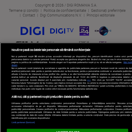
Copyright © 2026 / DIGI ROMANIA S.A.
Termene și condiții
Politica de confidențialitate
Gestionați preferințele
Contact
Digi Communications N.V.
Principii editoriale
Nouă ne pasă ca datele tale personale să rămână confidențiale
Noi și partenerii noștri
30
stocăm și/sau accesăm informații pe dispozitivul dvs., precum identificatorii cookie unici pentr
prelucrarea datelor cu caracter personal. Puteți accepta sau gestiona alegerile dvs. făcând clic mai jos sau în orice moment, p
pagina cu politica de confidențialitate. Aceste alegeri vor fi raportate partenerilor noștri și nu vă vor afecta navigarea.
Mai mult
detalii
Noi si partenerii nostri (retelele de socializare si agentiile de publicitate partenere, precum si furnizorii nostri de servicii de da
analitice) prelucram date pentru a permite website-ului sa functioneze, pentru a personaliza continutul si anunturile publicitar
afisate in functie de interesele si/sau profilul dvs., pentru a va oferi functionalitati aferente retelelor de socializare si pentru
analiza traficul pe website. Beneficiati de drepturile prevazute de art. 15-22 din GDPR in legatura cu prelucrarea datelor c
caracter personal. Aceste drepturi pot fi exercitate prin modalitatea indicata
aici
. Prin click pe “ACCEPT TOATE”, acceptat
folosirea tuturor Tehnologiilor de tip Cookie, care implica inclusiv acceptul dvs. cu privire la stocarea/accesarea informatiilor d
catre Vendor-ii cu care colaboram. Prin click pe “VREAU SA MODIFIC SETARILE INDIVIDUAL” puteti schimba preferintele in mo
individual, mai putin cele legate de cookie strict necesare pentru functionarea website-ului.
Atât noi, cât și partenerii noștri prelucrăm datele pentru a oferi:
Utilizarea profilurilor pentru selectarea conținutului personalizat. Dezvoltarea și îmbunătățirea serviciilor. Stocarea și/sa
accesarea informațiilor de pe un dispozitiv. Măsurarea performanței reclamelor. Utilizarea profilurilor pentru selectare
publicității personalizate. Crearea profilurilor de conținut personalizat. Măsurarea performanței conținutului. Crearea profilurilo
pentru publicitate personalizată. Utilizarea de date limitate pentru a selecta publicitatea. Înțelegerea publicului prin statistic
sau combinații de date din surse diferite. Utilizarea datelor limitate pentru a selecta conținutul. Date precise de geolocație ș
identificarea prin scanarea dispozitivului.
Listă parteneri (furnizori)