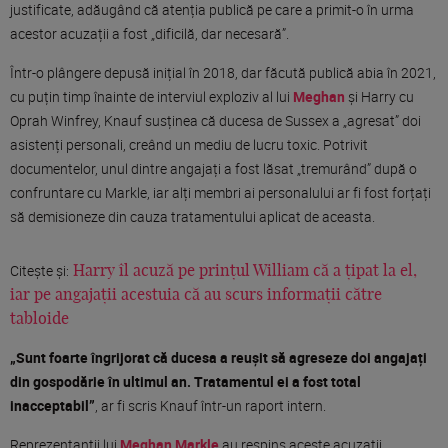
justificate, adăugând că atenția publică pe care a primit-o în urma
acestor acuzații a fost „dificilă, dar necesară”.
Într-o plângere depusă inițial în 2018, dar făcută publică abia în 2021,
cu puțin timp înainte de interviul exploziv al lui
Meghan
și Harry cu
Oprah Winfrey, Knauf susținea că ducesa de Sussex a „agresat” doi
asistenți personali, creând un mediu de lucru toxic. Potrivit
documentelor, unul dintre angajați a fost lăsat „tremurând” după o
confruntare cu Markle, iar alți membri ai personalului ar fi fost forțați
să demisioneze din cauza tratamentului aplicat de aceasta.
Citește și:
Harry îl acuză pe prinţul William că a ţipat la el,
iar pe angajaţii acestuia că au scurs informaţii către
tabloide
„Sunt foarte îngrijorat că ducesa a reușit să agreseze doi angajați
din gospodărie în ultimul an. Tratamentul ei a fost total
inacceptabil”
, ar fi scris Knauf într-un raport intern.
Reprezentanții lui
Meghan Markle
au respins aceste acuzații,