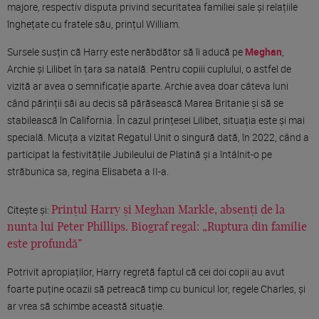
majore, respectiv disputa privind securitatea familiei sale și relațiile
înghețate cu fratele său, prințul William.
Sursele susțin că Harry este nerăbdător să îi aducă pe
Meghan
,
Archie și Lilibet în țara sa natală. Pentru copiii cuplului, o astfel de
vizită ar avea o semnificație aparte. Archie avea doar câteva luni
când părinții săi au decis să părăsească Marea Britanie și să se
stabilească în California. În cazul prințesei Lilibet, situația este și mai
specială. Micuța a vizitat Regatul Unit o singură dată, în 2022, când a
participat la festivitățile Jubileului de Platină și a întâlnit-o pe
străbunica sa, regina Elisabeta a II-a.
Citește și:
Prințul Harry și Meghan Markle, absenți de la
nunta lui Peter Phillips. Biograf regal: „Ruptura din familie
este profundă”
Potrivit apropiaților, Harry regretă faptul că cei doi copii au avut
foarte puține ocazii să petreacă timp cu bunicul lor, regele Charles, și
ar vrea să schimbe această situație.