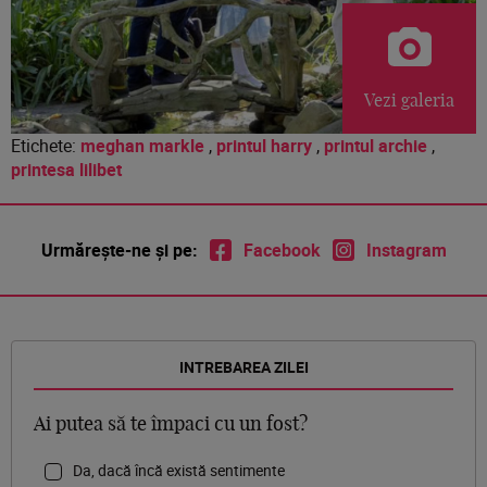
Vezi galeria
Etichete:
meghan markle
,
printul harry
,
printul archie
,
printesa lilibet
Urmărește-ne și pe:
Facebook
Instagram
INTREBAREA ZILEI
Ai putea să te împaci cu un fost?
Da, dacă încă există sentimente