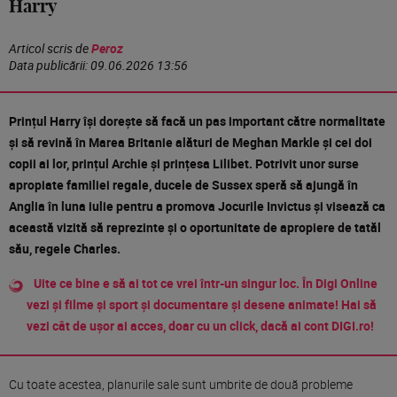
Harry
Articol scris de
Peroz
Data publicării:
09.06.2026 13:56
Prințul Harry își dorește să facă un pas important către normalitate
și să revină în Marea Britanie alături de Meghan Markle și cei doi
copii ai lor, prințul Archie și prințesa Lilibet. Potrivit unor surse
apropiate familiei regale, ducele de Sussex speră să ajungă în
Anglia în luna iulie pentru a promova Jocurile Invictus și visează ca
această vizită să reprezinte și o oportunitate de apropiere de tatăl
său, regele Charles.
Uite ce bine e să ai tot ce vrei într-un singur loc. În Digi Online
vezi și filme și sport și documentare și desene animate! Hai să
vezi cât de ușor ai acces, doar cu un click, dacă ai cont DIGI.ro!
Cu toate acestea, planurile sale sunt umbrite de două probleme