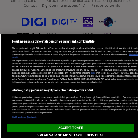
Termene și condiții
Politica de confidențialitate
Gestionați preferințele
Contact
Digi Communications N.V.
Principii editoriale
Nouă ne pasă ca datele tale personale să rămână confidențiale
Noi și partenerii noștri
30
stocăm și/sau accesăm informații pe dispozitivul dvs., precum identificatorii cookie unici pentr
prelucrarea datelor cu caracter personal. Puteți accepta sau gestiona alegerile dvs. făcând clic mai jos sau în orice moment, p
pagina cu politica de confidențialitate. Aceste alegeri vor fi raportate partenerilor noștri și nu vă vor afecta navigarea.
Mai mult
detalii
Noi si partenerii nostri (retelele de socializare si agentiile de publicitate partenere, precum si furnizorii nostri de servicii de da
analitice) prelucram date pentru a permite website-ului sa functioneze, pentru a personaliza continutul si anunturile publicitar
afisate in functie de interesele si/sau profilul dvs., pentru a va oferi functionalitati aferente retelelor de socializare si pentru
analiza traficul pe website. Beneficiati de drepturile prevazute de art. 15-22 din GDPR in legatura cu prelucrarea datelor c
caracter personal. Aceste drepturi pot fi exercitate prin modalitatea indicata
aici
. Prin click pe “ACCEPT TOATE”, acceptat
folosirea tuturor Tehnologiilor de tip Cookie, care implica inclusiv acceptul dvs. cu privire la stocarea/accesarea informatiilor d
catre Vendor-ii cu care colaboram. Prin click pe “VREAU SA MODIFIC SETARILE INDIVIDUAL” puteti schimba preferintele in mo
individual, mai putin cele legate de cookie strict necesare pentru functionarea website-ului.
Atât noi, cât și partenerii noștri prelucrăm datele pentru a oferi:
Utilizarea profilurilor pentru selectarea conținutului personalizat. Dezvoltarea și îmbunătățirea serviciilor. Stocarea și/sa
accesarea informațiilor de pe un dispozitiv. Măsurarea performanței reclamelor. Utilizarea profilurilor pentru selectare
publicității personalizate. Crearea profilurilor de conținut personalizat. Măsurarea performanței conținutului. Crearea profilurilo
pentru publicitate personalizată. Utilizarea de date limitate pentru a selecta publicitatea. Înțelegerea publicului prin statistic
sau combinații de date din surse diferite. Utilizarea datelor limitate pentru a selecta conținutul. Date precise de geolocație ș
identificarea prin scanarea dispozitivului.
Listă parteneri (furnizori)
ACCEPT TOATE
VREAU SA MODIFIC SETARILE INDIVIDUAL