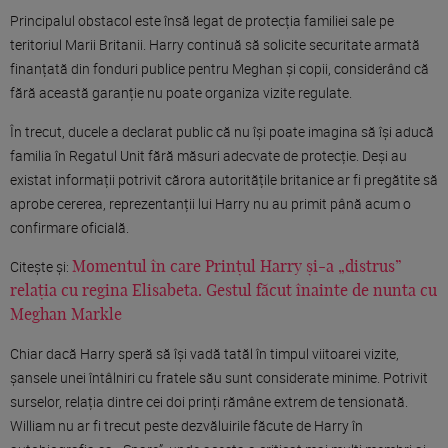
Principalul obstacol este însă legat de protecția familiei sale pe
teritoriul Marii Britanii. Harry continuă să solicite securitate armată
finanțată din fonduri publice pentru Meghan și copii, considerând că
fără această garanție nu poate organiza vizite regulate.
În trecut, ducele a declarat public că nu își poate imagina să își aducă
familia în Regatul Unit fără măsuri adecvate de protecție. Deși au
existat informații potrivit cărora autoritățile britanice ar fi pregătite să
aprobe cererea, reprezentanții lui Harry nu au primit până acum o
confirmare oficială.
Citește și:
Momentul în care Prințul Harry și-a „distrus”
relația cu regina Elisabeta. Gestul făcut înainte de nunta cu
Meghan Markle
Chiar dacă Harry speră să își vadă tatăl în timpul viitoarei vizite,
șansele unei întâlniri cu fratele său sunt considerate minime. Potrivit
surselor, relația dintre cei doi prinți rămâne extrem de tensionată.
William nu ar fi trecut peste dezvăluirile făcute de Harry în