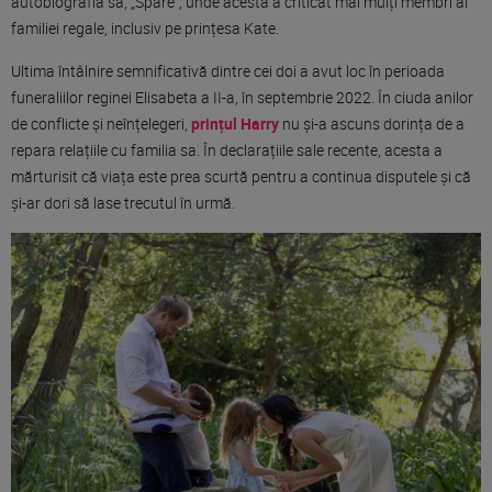
autobiografia sa, „Spare”, unde acesta a criticat mai mulți membri ai
familiei regale, inclusiv pe prințesa Kate.
Ultima întâlnire semnificativă dintre cei doi a avut loc în perioada
funeraliilor reginei Elisabeta a II-a, în septembrie 2022. În ciuda anilor
de conflicte și neînțelegeri,
prințul Harry
nu și-a ascuns dorința de a
repara relațiile cu familia sa. În declarațiile sale recente, acesta a
mărturisit că viața este prea scurtă pentru a continua disputele și că
și-ar dori să lase trecutul în urmă.