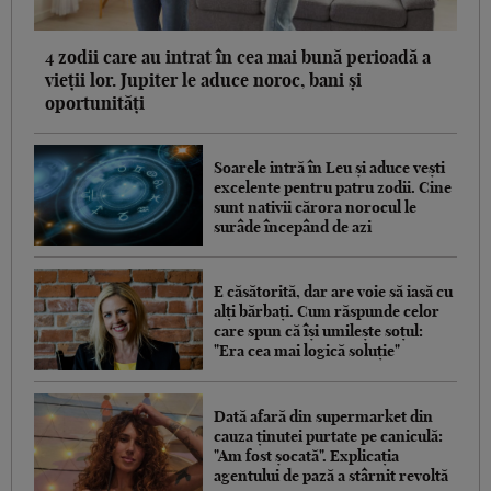
4 zodii care au intrat în cea mai bună perioadă a
vieții lor. Jupiter le aduce noroc, bani și
oportunități
Soarele intră în Leu și aduce vești
excelente pentru patru zodii. Cine
sunt nativii cărora norocul le
surâde începând de azi
E căsătorită, dar are voie să iasă cu
alți bărbați. Cum răspunde celor
care spun că își umilește soțul:
"Era cea mai logică soluție"
Dată afară din supermarket din
cauza ținutei purtate pe caniculă:
"Am fost șocată". Explicația
agentului de pază a stârnit revoltă