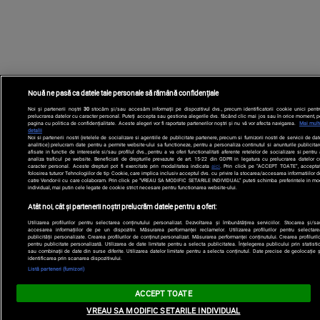
Nouă ne pasă ca datele tale personale să rămână confidențiale
Noi și partenerii noștri
30
stocăm și/sau accesăm informații pe dispozitivul dvs., precum identificatorii cookie unici pentr
prelucrarea datelor cu caracter personal. Puteți accepta sau gestiona alegerile dvs. făcând clic mai jos sau în orice moment, p
pagina cu politica de confidențialitate. Aceste alegeri vor fi raportate partenerilor noștri și nu vă vor afecta navigarea.
Mai mult
detalii
Noi si partenerii nostri (retelele de socializare si agentiile de publicitate partenere, precum si furnizorii nostri de servicii de da
analitice) prelucram date pentru a permite website-ului sa functioneze, pentru a personaliza continutul si anunturile publicitar
afisate in functie de interesele si/sau profilul dvs., pentru a va oferi functionalitati aferente retelelor de socializare si pentru
analiza traficul pe website. Beneficiati de drepturile prevazute de art. 15-22 din GDPR in legatura cu prelucrarea datelor c
caracter personal. Aceste drepturi pot fi exercitate prin modalitatea indicata
aici
. Prin click pe “ACCEPT TOATE”, acceptat
folosirea tuturor Tehnologiilor de tip Cookie, care implica inclusiv acceptul dvs. cu privire la stocarea/accesarea informatiilor d
catre Vendor-ii cu care colaboram. Prin click pe “VREAU SA MODIFIC SETARILE INDIVIDUAL” puteti schimba preferintele in mo
individual, mai putin cele legate de cookie strict necesare pentru functionarea website-ului.
Atât noi, cât și partenerii noștri prelucrăm datele pentru a oferi:
Utilizarea profilurilor pentru selectarea conținutului personalizat. Dezvoltarea și îmbunătățirea serviciilor. Stocarea și/sa
accesarea informațiilor de pe un dispozitiv. Măsurarea performanței reclamelor. Utilizarea profilurilor pentru selectare
publicității personalizate. Crearea profilurilor de conținut personalizat. Măsurarea performanței conținutului. Crearea profilurilo
pentru publicitate personalizată. Utilizarea de date limitate pentru a selecta publicitatea. Înțelegerea publicului prin statistic
sau combinații de date din surse diferite. Utilizarea datelor limitate pentru a selecta conținutul. Date precise de geolocație ș
identificarea prin scanarea dispozitivului.
Listă parteneri (furnizori)
ACCEPT TOATE
VREAU SA MODIFIC SETARILE INDIVIDUAL