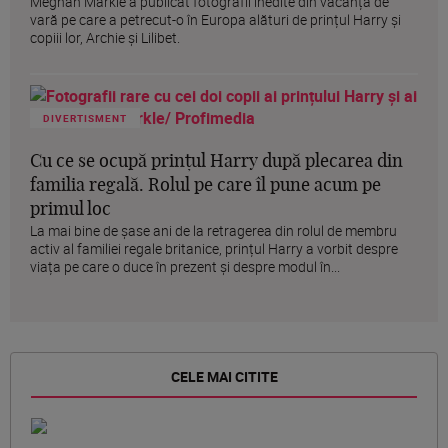
Meghan Markle a publicat fotografii inedite din vacanța de
vară pe care a petrecut-o în Europa alături de prințul Harry și
copiii lor, Archie și Lilibet.
DIVERTISMENT
Cu ce se ocupă prințul Harry după plecarea din
familia regală. Rolul pe care îl pune acum pe
primul loc
La mai bine de șase ani de la retragerea din rolul de membru
activ al familiei regale britanice, prințul Harry a vorbit despre
viața pe care o duce în prezent și despre modul în...
CELE MAI CITITE