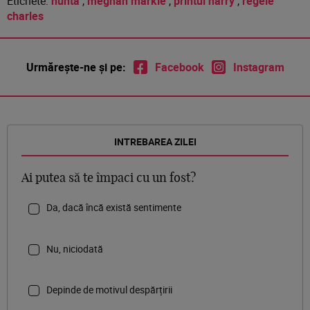
Etichete:
nunta
,
meghan markle
,
printul harry
,
regele
charles
Urmărește-ne și pe:
Facebook
Instagram
INTREBAREA ZILEI
Ai putea să te împaci cu un fost?
Da, dacă încă există sentimente
Nu, niciodată
Depinde de motivul despărțirii