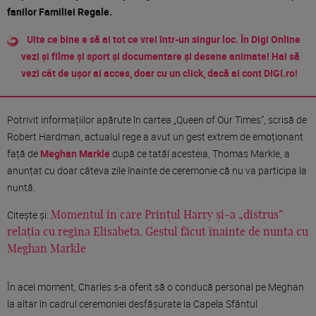
fanilor Familiei Regale.
Uite ce bine e să ai tot ce vrei într-un singur loc. În Digi Online
vezi și filme și sport și documentare și desene animate! Hai să
vezi cât de ușor ai acces, doar cu un click, dacă ai cont DIGI.ro!
Potrivit informațiilor apărute în cartea „Queen of Our Times”, scrisă de
Robert Hardman, actualul rege a avut un gest extrem de emoționant
față de
Meghan Markle
după ce tatăl acesteia, Thomas Markle, a
anunțat cu doar câteva zile înainte de ceremonie că nu va participa la
nuntă.
Citește și:
Momentul în care Prințul Harry și-a „distrus”
relația cu regina Elisabeta. Gestul făcut înainte de nunta cu
Meghan Markle
În acel moment, Charles s-a oferit să o conducă personal pe Meghan
la altar în cadrul ceremoniei desfășurate la Capela Sfântul