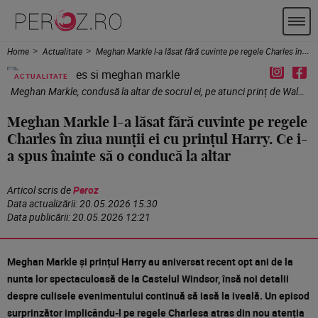
Home
Actualitate
Meghan Markle l-a lăsat fără cuvinte pe regele Charles în ziua nunții ei cu prințul Harry. Ce i-a spus înainte să o conducă la altar
ACTUALITATE
Meghan Markle, condusă la altar de socrul ei, pe atunci prinț de Wales / Foto: Getty Images
Meghan Markle l-a lăsat fără cuvinte pe regele
Charles în ziua nunții ei cu prințul Harry. Ce i-
a spus înainte să o conducă la altar
Articol scris de
Peroz
Data actualizării:
20.05.2026 15:30
Data publicării:
20.05.2026 12:21
Meghan Markle și prințul Harry au aniversat recent opt ani de la
nunta lor spectaculoasă de la Castelul Windsor, însă noi detalii
despre culisele evenimentului continuă să iasă la iveală. Un episod
surprinzător implicându-l pe regele Charlesa atras din nou atenția