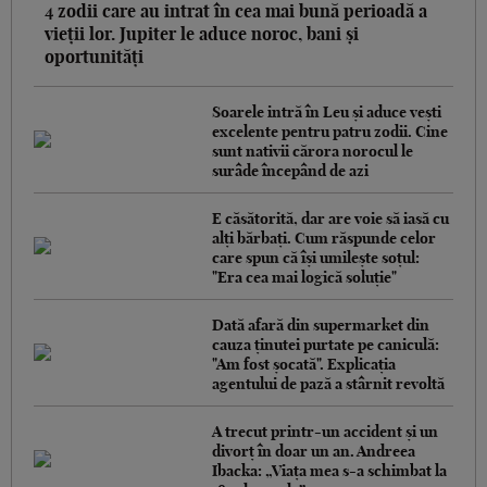
4 zodii care au intrat în cea mai bună perioadă a
vieții lor. Jupiter le aduce noroc, bani și
oportunități
Soarele intră în Leu și aduce vești
excelente pentru patru zodii. Cine
sunt nativii cărora norocul le
surâde începând de azi
E căsătorită, dar are voie să iasă cu
alți bărbați. Cum răspunde celor
care spun că își umilește soțul:
"Era cea mai logică soluție"
Dată afară din supermarket din
cauza ținutei purtate pe caniculă:
"Am fost șocată". Explicația
agentului de pază a stârnit revoltă
A trecut printr-un accident și un
divorț în doar un an. Andreea
Ibacka: „Viața mea s-a schimbat la