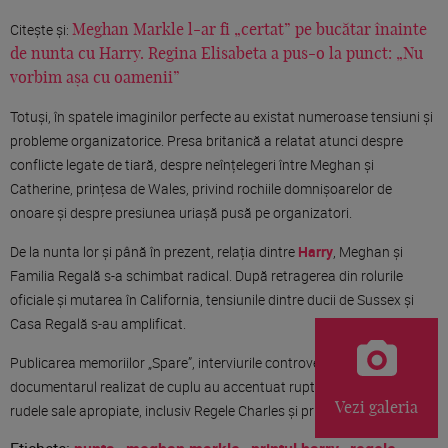
Citește și:
Meghan Markle l-ar fi „certat” pe bucătar înainte
de nunta cu Harry. Regina Elisabeta a pus-o la punct: „Nu
vorbim așa cu oamenii”
Totuși, în spatele imaginilor perfecte au existat numeroase tensiuni și
probleme organizatorice. Presa britanică a relatat atunci despre
conflicte legate de tiară, despre neînțelegeri între Meghan și
Catherine, prințesa de Wales, privind rochiile domnișoarelor de
onoare și despre presiunea uriașă pusă pe organizatori.
De la nunta lor și până în prezent, relația dintre
Harry
, Meghan și
Familia Regală s-a schimbat radical. După retragerea din rolurile
oficiale și mutarea în California, tensiunile dintre ducii de Sussex și
Casa Regală s-au amplificat.
Publicarea memoriilor „Spare”, interviurile controversate și
documentarul realizat de cuplu au accentuat ruptura dintre Harry și
Vezi galeria
rudele sale apropiate, inclusiv Regele Charles și prințul William.