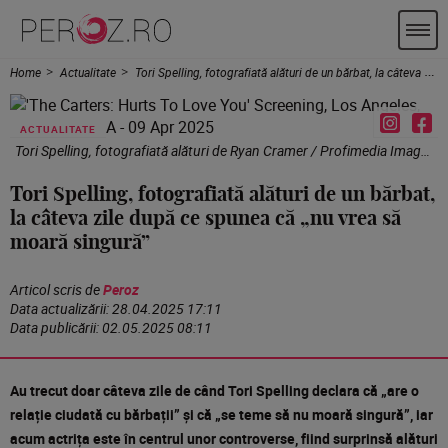
Home
Actualitate
Tori Spelling, fotografiată alături de un bărbat, la câteva zile după ce spunea că „nu vrea să moară singură”
ACTUALITATE
Tori Spelling, fotografiată alături de Ryan Cramer / Profimedia Images
Tori Spelling, fotografiată alături de un bărbat,
la câteva zile după ce spunea că „nu vrea să
moară singură”
Articol scris de
Peroz
Data actualizării:
28.04.2025 17:11
Data publicării:
02.05.2025 08:11
Au trecut doar câteva zile de când Tori Spelling declara că „are o
relație ciudată cu bărbații” și că „se teme să nu moară singură”, iar
acum actrița este în centrul unor controverse, fiind surprinsă alături