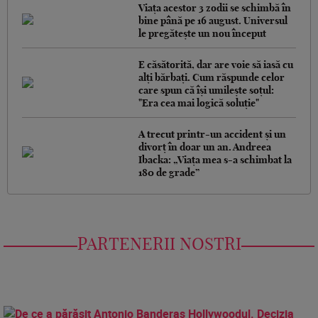
Viața acestor 3 zodii se schimbă în
bine până pe 16 august. Universul
le pregătește un nou început
E căsătorită, dar are voie să iasă cu
alți bărbați. Cum răspunde celor
care spun că își umilește soțul:
"Era cea mai logică soluție"
A trecut printr-un accident și un
divorț în doar un an. Andreea
Ibacka: „Viața mea s-a schimbat la
180 de grade”
PARTENERII NOSTRI