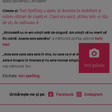
apelul spunându-i „te iubesc!”
Citește și:
Tori Spelling a ajuns să doarmă în moteluri și
rulote alături de copiii ei. Când era mică, stătea într-o vilă
de 165 de milioane $
„Niciodată nu m-am simțit atât de singură. Am simțit că nu merit să
fiu iubită. Acesta este adevărul
”, a mărturisit actrița, potrivit
Daily
Mail
.
„Asta este ceva care este în tine, nu ceva ce ți-ai dorit sau ce ai creat.
Asta a început în tinerețe și
nu este tocmai simplu de schimbat”
, a
Vezi galeria
mai mărturisit Tori.
Etichete:
tori spelling
Urmărește-ne și pe:
Facebook
Instagram