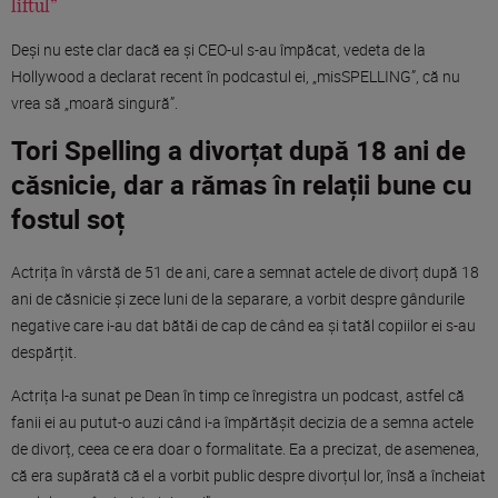
liftul”
Deși nu este clar dacă ea și CEO-ul s-au împăcat, vedeta de la
Hollywood a declarat recent în podcastul ei, „misSPELLING”, că nu
vrea să „moară singură”.
Tori Spelling a divorțat după 18 ani de
căsnicie, dar a rămas în relații bune cu
fostul soț
Actrița în vârstă de 51 de ani, care a semnat actele de divorț după 18
ani de căsnicie și zece luni de la separare, a vorbit despre gândurile
negative care i-au dat bătăi de cap de când ea și tatăl copiilor ei s-au
despărțit.
Actrița l-a sunat pe Dean în timp ce înregistra un podcast, astfel că
fanii ei au putut-o auzi când i-a împărtășit decizia de a semna actele
de divorț, ceea ce era doar o formalitate. Ea a precizat, de asemenea,
că era supărată că el a vorbit public despre divorțul lor, însă a încheiat