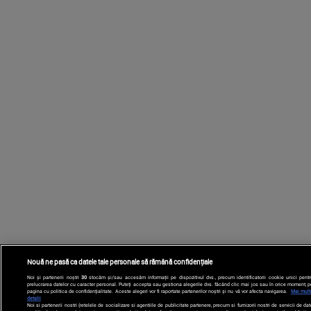
Nouă ne pasă ca datele tale personale să rămână confidențiale
Noi și partenerii noștri
30
stocăm și/sau accesăm informații pe dispozitivul dvs., precum identificatorii cookie unici pentr
prelucrarea datelor cu caracter personal. Puteți accepta sau gestiona alegerile dvs. făcând clic mai jos sau în orice moment, p
pagina cu politica de confidențialitate. Aceste alegeri vor fi raportate partenerilor noștri și nu vă vor afecta navigarea.
Mai mult
detalii
Noi si partenerii nostri (retelele de socializare si agentiile de publicitate partenere, precum si furnizorii nostri de servicii de da