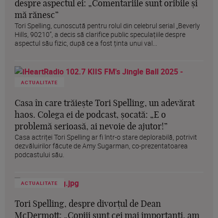
despre aspectul ei: „Comentariile sunt oribile și
mă rănesc”
Tori Spelling, cunoscută pentru rolul din celebrul serial „Beverly
Hills, 90210”, a decis să clarifice public speculațiile despre
aspectul său fizic, după ce a fost ținta unui val...
ACTUALITATE
Casa în care trăiește Tori Spelling, un adevărat
haos. Colega ei de podcast, șocată: „E o
problemă serioasă, ai nevoie de ajutor!”
Casa actriței Tori Spelling ar fi într-o stare deplorabilă, potrivit
dezvăluirilor făcute de Amy Sugarman, co-prezentatoarea
podcastului său.
ACTUALITATE
Tori Spelling, despre divorțul de Dean
McDermott: „Copiii sunt cei mai importanți, am