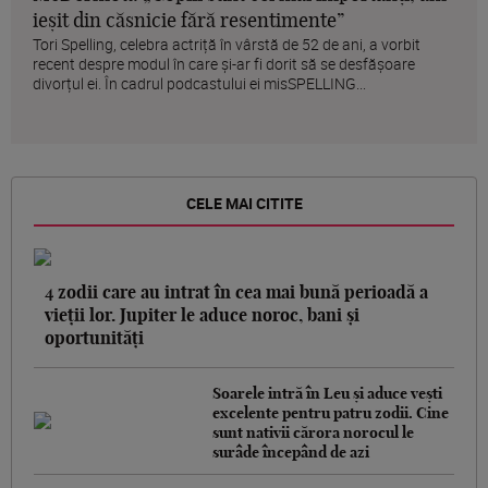
ieșit din căsnicie fără resentimente”
Tori Spelling, celebra actriță în vârstă de 52 de ani, a vorbit
recent despre modul în care și-ar fi dorit să se desfășoare
divorțul ei. În cadrul podcastului ei misSPELLING...
CELE MAI CITITE
4 zodii care au intrat în cea mai bună perioadă a
vieții lor. Jupiter le aduce noroc, bani și
oportunități
Soarele intră în Leu și aduce vești
excelente pentru patru zodii. Cine
sunt nativii cărora norocul le
surâde începând de azi