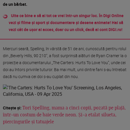
de un bărbat.
Uite ce bine e să ai tot ce vrei într-un singur loc. În Digi Online
vezi și filme și sport și documentare și desene animate! Hai să
vezi cât de ușor ai acces, doar cu un click, dacă ai cont DIGI.ro!
Miercuri seară, Spelling, în vârstă de 51 de ani, cunoscută pentru rolul
din „Beverly Hills, 90 210”, a fost surprinsă alături de Ryan Cramer la o
proiecție a documentarului „The Carters: Hurts To Love You”, unde cei
doi au întors privirile tuturor. Ba mai mult, unii dintre fani s-au întrebat
dacă nu cumva cei doi s-au cuplat din nou.
Citește și:
Tori Spelling, mama a cinci copii, pozată pe plajă,
într-un costum de baie verde neon. Și-a etalat silueta,
piercingurile și tatuajele