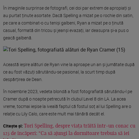
În imaginile surprinse de fotografi, cei doi par extrem de apropiați și
au purtat ținute asortate. Dacă Spelling a mizat pe o rochie din satin,
pe care a combinat-o cu teniși galbeni, Ryan a mizat pe o ținută
casual, formată din tricou și jeanși evazați, iar deasupra și-a pus o
geacă galbenă.
Această ieșire alături de Ryan vine la aproape un an și jumătate după
ce au fost văzuți sărutându-se pasional, la scurt timp după
despărțirea de Dean.
În noiembrie 2023, vedeta blondă a fost fotografiată sărutându-l pe
Cramer după o noapte petrecută în clubul Level 8 din LA. La acea
vreme, tocmai ieșise la iveală faptul că fostul soț al lui Spelling are o
relație cu Lily Calo, care este mult mai tânără decât el.
Citește și:
Tori Spelling, despre viața trăită într-un conac cu
125 de încăperi: “Ca să ajungi la dormitoare trebuia să iei