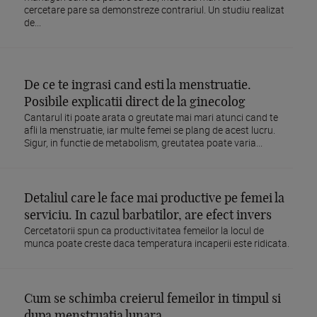
cercetare pare sa demonstreze contrariul. Un studiu realizat
de...
De ce te ingrasi cand esti la menstruatie.
Posibile explicatii direct de la ginecolog
Cantarul iti poate arata o greutate mai mari atunci cand te
afli la menstruatie, iar multe femei se plang de acest lucru.
Sigur, in functie de metabolism, greutatea poate varia...
Detaliul care le face mai productive pe femei la
serviciu. In cazul barbatilor, are efect invers
Cercetatorii spun ca productivitatea femeilor la locul de
munca poate creste daca temperatura incaperii este ridicata.
Cum se schimba creierul femeilor in timpul si
dupa menstruatia lunara