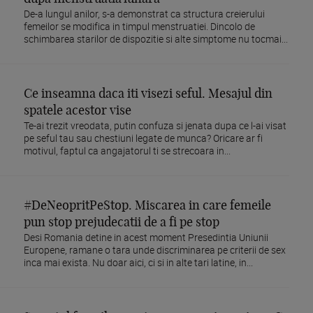
De-a lungul anilor, s-a demonstrat ca structura creierului
femeilor se modifica in timpul menstruatiei. Dincolo de
schimbarea starilor de dispozitie si alte simptome nu tocmai...
Ce inseamna daca iti visezi seful. Mesajul din
spatele acestor vise
Te-ai trezit vreodata, putin confuza si jenata dupa ce l-ai visat
pe seful tau sau chestiuni legate de munca? Oricare ar fi
motivul, faptul ca angajatorul ti se strecoara in...
#DeNeopritPeStop. Miscarea in care femeile
pun stop prejudecatii de a fi pe stop
Desi Romania detine in acest moment Presedintia Uniunii
Europene, ramane o tara unde discriminarea pe criterii de sex
inca mai exista. Nu doar aici, ci si in alte tari latine, in...