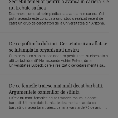
Secretul femeilor pentru a avansa in cariera. Ce
nu trebuie sa faca
Doamnelor, umorul ne impiedica sa avansam in cariera. Cel
putin aceasta este concluzia unui studiu realizat recent de
catre un grup de cercetatori de la Universitatea din Arizona.
De ce poftim la dulciuri. Cercetatorii au aflat ce
se intampla in organismul nostru
Cum se explica slabiciunea noastra pentru pentru ciocolata si
alti carbohidranti? Ne raspunde Achim Peters, de la
Universitatea Lubeck, care a realizat o cercetare menita sa...
De ce femeile traiesc mai mult decat barbatii.
Argumentele oamenilor de stiinta
Cifrele nu mint: femeile tind sa traiasca mai mult decat
barbatii. Ultimele date furnizate de americani arata ca
barbatii din acea tara traiesc pana la varsta de 76 de ani, in...