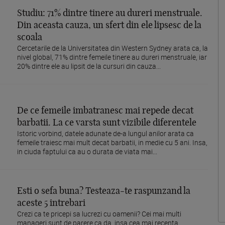
Studiu: 71% dintre tinere au dureri menstruale.
Din aceasta cauza, un sfert din ele lipsesc de la
scoala
Cercetarile de la Universitatea din Western Sydney arata ca, la
nivel global, 71% dintre femeile tinere au dureri menstruale, iar
20% dintre ele au lipsit de la cursuri din cauza...
De ce femeile imbatranesc mai repede decat
barbatii. La ce varsta sunt vizibile diferentele
Istoric vorbind, datele adunate de-a lungul anilor arata ca
femeile traiesc mai mult decat barbatii, in medie cu 5 ani. Insa,
in ciuda faptului ca au o durata de viata mai...
Esti o sefa buna? Testeaza-te raspunzand la
aceste 5 intrebari
Crezi ca te pricepi sa lucrezi cu oamenii? Cei mai multi
manageri sunt de parere ca da, insa cea mai recenta