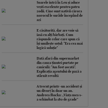
Soarele intră în Leu și aduce
vești excelente pentru patru
zodii. Cine sunt nativii cărora
norocul le surâde începând de
azi
E căsătorită, dar are voie să
iasă cu alți bărbați. Cum
răspunde celor care spun că
își umilește soțul: "Era cea mai
logică soluție"
Dată afară din supermarket
din cauza ținutei purtate pe
caniculă: "Am fost șocată".
Explicația agentului de pază a
stârnit revoltă
A trecut printr-un accident și
un divorț în doar un an.
Andreea Ibacka: „Viața mea s-
a schimbat la 180 de grade”