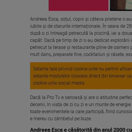
Andreea Esca, soțul, copiii și câteva prietene s-a
iubite și de starurile internaționale. În seara de 
după o zi întreagă petrecută la piscină, iar a doua
capăt. Dacă pe timp de zi s-au dedicat explorării in
petrecut la terase și restaurante pline de oameni 
mult dans, preparate fine, cocktailuri și râsete, exa
Setarile tale privind cookie-urile nu permit afis
setarile modulelor coookie direct din browser s
cookie-urile social media
Dacă la Pro Tv e serioasă și are o atitudine perfe
decenii, în viața de zi cu zi e un munte de energie ș
toate evenimentele la care participă, fiind cunosc
e mereu cu zâmbetul pe buze.
Andreea Esca e căsătorită din anul 2000 c