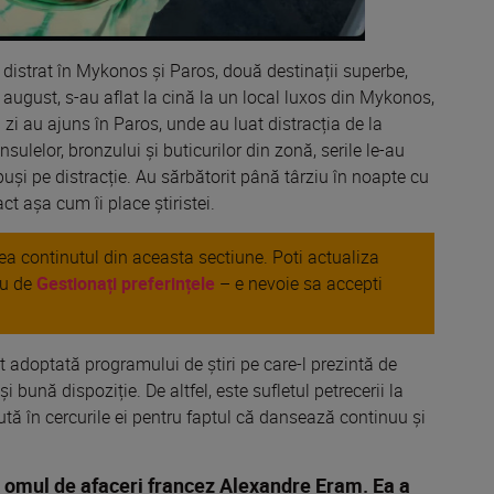
u distrat în Mykonos și Paros, două destinații superbe,
28 august, s-au aflat la cină la un local luxos din Mykonos,
 zi au ajuns în Paros, unde au luat distracția de la
sulelor, bronzului și buticurilor din zonă, serile le-au
puși pe distracție. Au sărbătorit până târziu în noapte cu
ct așa cum îi place știristei.
area continutul din aceasta sectiune. Poti actualiza
au de
Gestionați preferințele
– e nevoie sa accepti
ct adoptată programului de știri pe care-l prezintă de
i bună dispoziție. De altfel, este sufletul petrecerii la
ută în cercurile ei pentru faptul că dansează continuu și
u omul de afaceri francez Alexandre Eram. Ea a