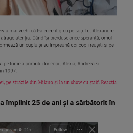
k
erviu mai vechi că l-a cucerit greu pe soțul ei, Alexandre
 atrage atenția. Când își pierduse orice speranță, omul
 formează un cuplu și au împreună doi copii reușiți și pe
ea pe lume a primului lor copil, Alexia, Andreea și
din 1997.
i, pe străzile din Milano și la un show cu ștaif. Reacția
a împlinit 25 de ani și a sărbătorit în