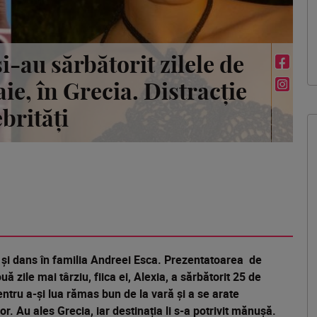
și-au sărbătorit zilele de
ie, în Grecia. Distracție
ebrități
ri și dans în familia Andreei Esca. Prezentatoarea de
uă zile mai târziu, fiica ei, Alexia, a sărbătorit 25 de
entru a-și lua rămas bun de la vară și a se arate
r. Au ales Grecia, iar destinația li s-a potrivit mănușă.