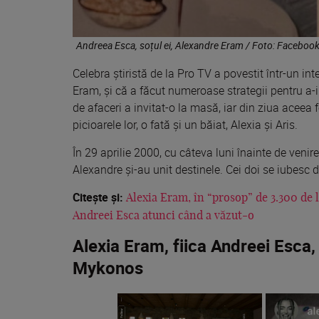
Andreea Esca, soțul ei, Alexandre Eram / Foto: Faceboo
Celebra știristă de la Pro TV a povestit într-un int
Eram, și că a făcut numeroase strategii pentru a-i
de afaceri a invitat-o la masă, iar din ziua aceea
picioarele lor, o fată și un băiat, Alexia și Aris.
În 29 aprilie 2000, cu câteva luni înainte de venir
Alexandre și-au unit destinele. Cei doi se iubesc 
Citește și:
Alexia Eram, în “prosop” de 3.300 de le
Andreei Esca atunci când a văzut-o
Alexia Eram, fiica Andreei Esca, 
Mykonos