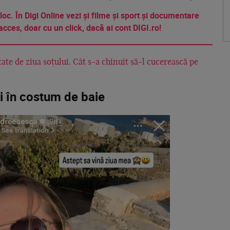
 loc. În Digi Online vezi și filme și sport și documentare
acces, doar cu un click, dacă ai cont DIGI.ro!
te de ziua soțului. Cât s-a chinuit să-l cucerească pe
i în costum de baie