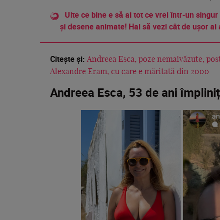
Uite ce bine e să ai tot ce vrei într-un singur
și desene animate! Hai să vezi cât de ușor ai 
Citește și:
Andreea Esca, poze nemaivăzute, posta
Alexandre Eram, cu care e măritată din 2000
Andreea Esca, 53 de ani împliniț