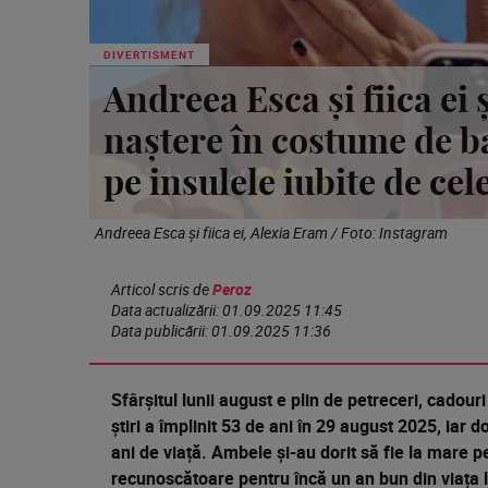
DIVERTISMENT
Andreea Esca și fiica ei 
naștere în costume de ba
pe insulele iubite de cel
Andreea Esca și fiica ei, Alexia Eram / Foto: Instagram
Articol scris de
Peroz
Data actualizării:
01.09.2025 11:45
Data publicării:
01.09.2025 11:36
Sfârșitul lunii august e plin de petreceri, cadou
știri a împlinit 53 de ani în 29 august 2025, iar do
ani de viață. Ambele și-au dorit să fie la mare p
recunoscătoare pentru încă un an bun din viața lo