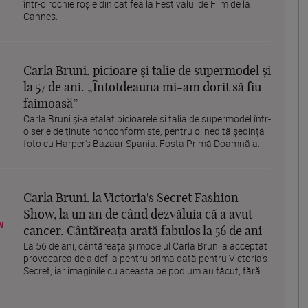
într-o rochie roșie din catifea la Festivalul de Film de la
Cannes.
Carla Bruni, picioare și talie de supermodel și
la 57 de ani. „Întotdeauna mi-am dorit să fiu
faimoasă”
Carla Bruni și-a etalat picioarele și talia de supermodel într-
o serie de ținute nonconformiste, pentru o inedită ședință
foto cu Harper's Bazaar Spania. Fosta Primă Doamnă a...
Carla Bruni, la Victoria's Secret Fashion
Show, la un an de când dezvăluia că a avut
cancer. Cântăreața arată fabulos la 56 de ani
La 56 de ani, cântăreața și modelul Carla Bruni a acceptat
provocarea de a defila pentru prima dată pentru Victoria's
Secret, iar imaginile cu aceasta pe podium au făcut, fără...