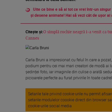
Uite ce bine e să ai tot ce vrei într-un singur
și desene animate! Hai să vezi cât de ușor ai 
Citește și:
O simplă rochie neagră i-a venit ca tu
Cannes
Carla Bruni a impresionat cu felul în care a pozat,
podium pentru cei mai mari creatori de modă ai lu
ședinței foto, iar imaginile din culise o arată sed
picioarele perfecte au furat privirile în toate cadrel
Setarile tale privind cookie-urile nu permit afis
setarile modulelor coookie direct din browser s
cookie-urile social media