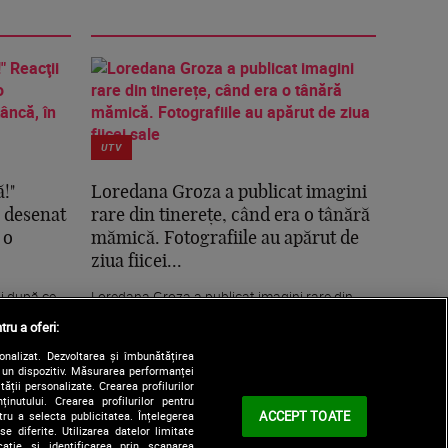
UTV
!"
Loredana Groza a publicat imagini
a desenat
rare din tinerețe, când era o tânără
 o
mămică. Fotografiile au apărut de
ziua fiicei...
ii după ce
Loredana Groza a publicat imagini rare din
de dragoste
tinerețe, când era o tânără mămică.
tru a oferi:
Fotografiile au...
sonalizat. Dezvoltarea și îmbunătățirea
e un dispozitiv. Măsurarea performanței
tății personalizate. Crearea profilurilor
nutului. Crearea profilurilor pentru
ACCEPT TOATE
tru a selecta publicitatea. Înțelegerea
e diferite. Utilizarea datelor limitate
ație și identificarea prin scanarea