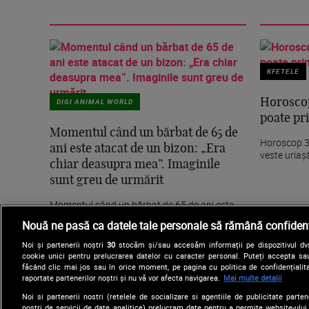
KFETELE
DIGI ANIMAL WORLD
Horoscop
poate pri
Momentul când un bărbat de 65 de
Horoscop 30
ani este atacat de un bizon: „Era
veste uriaș
chiar deasupra mea”. Imaginile
sunt greu de urmărit
Momentul când un bărbat de 65 de ani este
atacat de un bizon: „Era chiar deasupra mea”.
Nouă ne pasă ca datele tale personale să rămână confidenț
Imaginile...
Noi și partenerii noștri
30
stocăm și/sau accesăm informații pe dispozitivul dvs.
cookie unici pentru prelucrarea datelor cu caracter personal. Puteți accepta sau
făcând clic mai jos sau în orice moment, pe pagina cu politica de confidențialita
raportate partenerilor noștri și nu vă vor afecta navigarea.
Mai multe detalii
Noi si partenerii nostri (retelele de socializare si agentiile de publicitate parten
nostri de servicii de date analitice) prelucram date pentru a permite website-ului