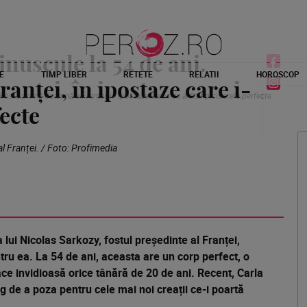
inuscule la 54 de ani.
E
TIMP LIBER
RETETE
RELATII
HOROSCOP
nței, în ipostaze care i-
. Fosta primă doamnă a Franței, în ipostaze care i-au arătat picioarele perfecte
fecte
al Franței. / Foto: Profimedia
 lui Nicolas Sarkozy, fostul președinte al Franței,
ru ea. La 54 de ani, aceasta are un corp perfect, o
 face invidioasă orice tânără de 20 de ani. Recent, Carla
ng de a poza pentru cele mai noi creații ce-i poartă