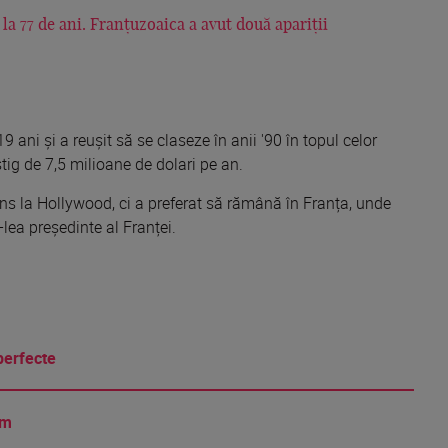
a 77 de ani. Franțuzoaica a avut două apariții
 ani și a reușit să se claseze în anii '90 în topul celor
tig de 7,5 milioane de dolari pe an.
juns la Hollywood, ci a preferat să rămână în Franța, unde
-lea președinte al Franței.
perfecte
am