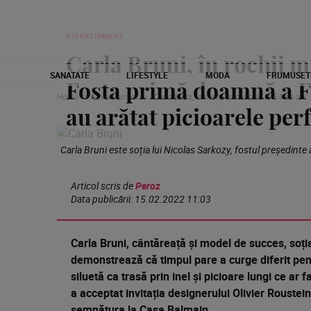
DIVERTISMENT
Carla Bruni, în rochii m
SANATATE
LIFESTYLE
MODA
FRUMUSET
Fosta primă doamnă a Fra
Home
Divertisment
Carla Bruni, în rochii minuscule la 54 de ani
au arătat picioarele per
Carla Bruni este soția lui Nicolas Sarkozy, fostul președinte 
Articol scris de
Peroz
Data publicării:
15.02.2022 11:03
Carla Bruni, cântăreață și model de succes, soția
demonstrează că timpul pare a curge diferit pent
siluetă ca trasă prin inel și picioare lungi ce ar
a acceptat invitația designerului Olivier Roustei
semnătura la Casa Balmain.