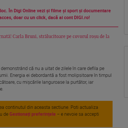
 loc. În Digi Online vezi și filme și sport și documentare
acces, doar cu un click, dacă ai cont DIGI.ro!
rnată! Carla Bruni, strălucitoare pe covorul roșu de la
 demonstrând că nu a uitat de zilele în care defila pe
mii. Energia ei debordantă a fost molipsitoare în timpul
ucătoare, cu mișcările languroase la purtător, iar
e.
area continutul din aceasta sectiune. Poti actualiza
au de
Gestionați preferințele
– e nevoie sa accepti