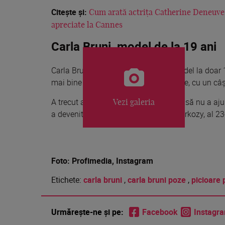
Citește și:
Cum arată actrița Catherine Deneuve l
apreciate la Cannes
Carla Bruni, model de la 19 ani
Carla Bruni și-a început cariera de model la doar 19
mai bine plătite 20 de modele din lume, cu un câș
A trecut apoi la muzică și la actorie, însă nu a a
Vezi galeria
a devenit, în 2008, soția lui Nicolas Sarkozy, al 23
Foto: Profimedia, Instagram
Etichete:
carla bruni
,
carla bruni poze
,
picioare 
Urmărește-ne și pe:
Facebook
Instagr