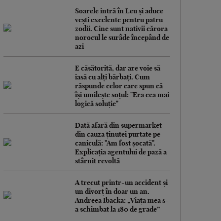
Soarele intră în Leu și aduce
vești excelente pentru patru
zodii. Cine sunt nativii cărora
norocul le surâde începând de
azi
E căsătorită, dar are voie să
iasă cu alți bărbați. Cum
răspunde celor care spun că
își umilește soțul: "Era cea mai
logică soluție"
Dată afară din supermarket
din cauza ținutei purtate pe
caniculă: "Am fost șocată".
Explicația agentului de pază a
stârnit revoltă
A trecut printr-un accident și
un divorț în doar un an.
Andreea Ibacka: „Viața mea s-
a schimbat la 180 de grade”