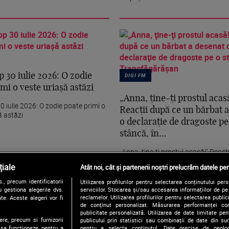
 30 iulie 2026: O zodie
DIGI FM
mi o veste uriașă astăzi
„Anna, ţine-ţi prostul acasă
 iulie 2026: O zodie poate primi o
Reacţii după ce un bărbat 
ă astăzi
o declaraţie de dragoste pe
stâncă, în...
„Anna, ţine-ţi prostul acasă!" Reacţ
un bărbat a desenat o declaraţie 
iale
Atât noi, cât și partenerii noștri prelucrăm datele pen
pe...
, precum identificatorii
Utilizarea profilurilor pentru selectarea conținutului per
 gestiona alegerile dvs.
serviciilor. Stocarea și/sau accesarea informațiilor de p
reclamelor. Utilizarea profilurilor pentru selectarea publici
te. Aceste alegeri vor fi
de conținut personalizat. Măsurarea performanței conți
publicitate personalizată. Utilizarea de date limitate pen
ere, precum si furnizorii
publicului prin statistici sau combinații de date din surs
pentru a selecta conținutul. Date precise de geoloc
 sa functioneze, pentru a