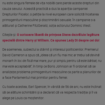
nu este singura femeie de
vița
nobilă
care pierde aceste drepturi din
cauza
sexului.
Această
practică
a
dus
la
apariția
campaniei
Drepturilor Fiicelor, o petiție
la
nivel european care solicită încetarea
primogeniturii masculine
și
discriminării
sexuale.
În
campanie s-a
alăturat
și
Catherine FitzGerald, soția actorului Dominic West.
Citeşte şi:
O scrisoare lăsată de prințesa Diana dezvăluie legătura
specială dintre Harry și William. Ce spunea Lady Di despre cei doi
De asemenea, subiectul a stârnit
și
interesul politicienilor. Premierul
David Cameron a spus că
„ideea
că
un fiu
mai
mic
ar trebui să devină
monarh în loc de fiică
mai
mare
, pur și simplu pentru că este bărbat, nu
mai
este
acceptabilă
”
, în
timp
ce Boris Johnson ar fi ordonat să se
analizeze
problema
primogeniturii masculine
ca
parte
a planurilor de
a face Parlamentul
mai
primitor pentru femei.
Cu toate acestea, Earl Spencer, în vârstă de 56 de ani, nu este înclinat
să se alăture schimbării și a declarat că va respecta tradiția și îl va
alege pe Louis ca moștenitor.