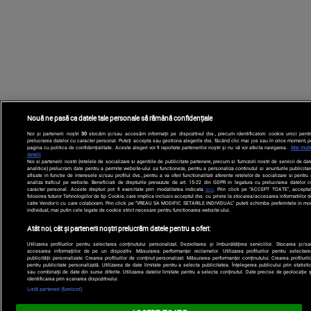
Nouă ne pasă ca datele tale personale să rămână confidențiale
Noi și partenerii noștri
30
stocăm și/sau accesăm informații pe dispozitivul dvs., precum identificatorii cookie unici pentr
prelucrarea datelor cu caracter personal. Puteți accepta sau gestiona alegerile dvs. făcând clic mai jos sau în orice moment, p
pagina cu politica de confidențialitate. Aceste alegeri vor fi raportate partenerilor noștri și nu vă vor afecta navigarea.
Mai mult
detalii
Noi si partenerii nostri (retelele de socializare si agentiile de publicitate partenere, precum si furnizorii nostri de servicii de da
analitice) prelucram date pentru a permite website-ului sa functioneze, pentru a personaliza continutul si anunturile publicitar
afisate in functie de interesele si/sau profilul dvs., pentru a va oferi functionalitati aferente retelelor de socializare si pentru
analiza traficul pe website. Beneficiati de drepturile prevazute de art. 15-22 din GDPR in legatura cu prelucrarea datelor c
caracter personal. Aceste drepturi pot fi exercitate prin modalitatea indicata
aici
. Prin click pe “ACCEPT TOATE”, acceptat
folosirea tuturor Tehnologiilor de tip Cookie, care implica inclusiv acceptul dvs. cu privire la stocarea/accesarea informatiilor d
catre Vendor-ii cu care colaboram. Prin click pe “VREAU SA MODIFIC SETARILE INDIVIDUAL” puteti schimba preferintele in mo
individual, mai putin cele legate de cookie strict necesare pentru functionarea website-ului.
Atât noi, cât și partenerii noștri prelucrăm datele pentru a oferi:
Utilizarea profilurilor pentru selectarea conținutului personalizat. Dezvoltarea și îmbunătățirea serviciilor. Stocarea și/sa
accesarea informațiilor de pe un dispozitiv. Măsurarea performanței reclamelor. Utilizarea profilurilor pentru selectare
publicității personalizate. Crearea profilurilor de conținut personalizat. Măsurarea performanței conținutului. Crearea profilurilo
pentru publicitate personalizată. Utilizarea de date limitate pentru a selecta publicitatea. Înțelegerea publicului prin statistic
sau combinații de date din surse diferite. Utilizarea datelor limitate pentru a selecta conținutul. Date precise de geolocație ș
identificarea prin scanarea dispozitivului.
Listă parteneri (furnizori)