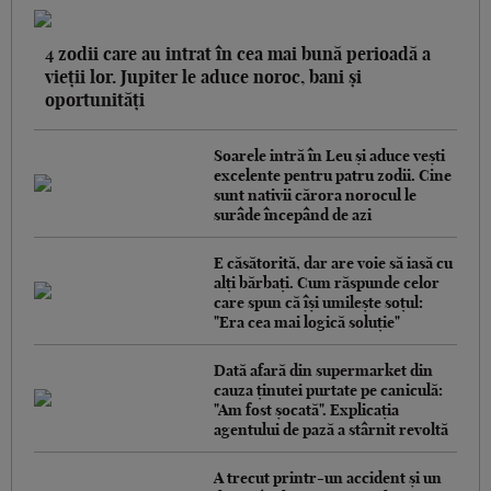
4 zodii care au intrat în cea mai bună perioadă a
vieții lor. Jupiter le aduce noroc, bani și
oportunități
Soarele intră în Leu și aduce vești
excelente pentru patru zodii. Cine
sunt nativii cărora norocul le
surâde începând de azi
E căsătorită, dar are voie să iasă cu
alți bărbați. Cum răspunde celor
care spun că își umilește soțul:
"Era cea mai logică soluție"
Dată afară din supermarket din
cauza ținutei purtate pe caniculă:
"Am fost șocată". Explicația
agentului de pază a stârnit revoltă
A trecut printr-un accident și un