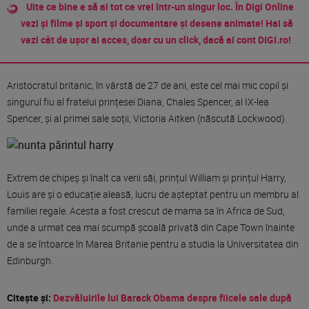
Uite ce bine e să ai tot ce vrei într-un singur loc. În Digi Online
vezi și filme și sport și documentare și desene animate! Hai să
vezi cât de ușor ai acces, doar cu un click, dacă ai cont DIGI.ro!
Aristocratul britanic, în vârstă de 27 de ani, este cel
mai
mic
copil și
singurul fiu
al
fratelui prințesei Diana, Chales Spencer,
al
IX-lea
Spencer, și
al
primei
sale
soț
ii
, Victoria Aitken (născută Lockwood).
Extrem de
chipeș
și
înalt
ca
verii
săi
, prințul William și prințul Harry,
Louis are
și
o
educație
aleasă
, lucru de
așteptat
pentru un membru
al
familiei regale. Acesta a fost crescut de
mama
sa
în
Africa de
Sud
,
unde a urmat cea
mai
scumpă școală privată din Cape Town înainte
de a se întoarce în
Marea
Britanie pentru a studia
la
Universitatea din
Edinburgh.
Citeşte şi:
Dezvăluirile lui Barack Obama despre fiicele sale după