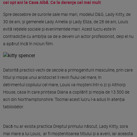
cei opt ani la Casa Albă. Ce le deranja cel mai mult
Spre deosebire de surorile
sale
mai
mari
, modelul D&G, Lady Kitty, de
30 de ani, și gemenele Lady Amelia și Lady Eliza, de 28 de ani, Louis
evită rețelele sociale și evenimentele
mari
. Acest lucru este în
contradicție cu ambiția
sa
de a deveni un actor profesionist, deși el nu
a apărut încă în niciun film.
Datorită practicii vechi de secole a primogeniturii masculine, prin care
titlul și moșia unui aristocrat îi revin fiului cel
mare
, în
detrimentul copilului cel
mare
, Louis
va
moșteni într-o zi și Althorp
House,
casa
în
care
prințesa
Diana a
copilărit
și moșia de 13.500 de
acri din Northamptonshire. Tocmai acest lucru l-a adus
în
atenția
tabloidelor.
Dacă
nu ar
exista
practica
Dreptul primului născut, Lady Kitty,
sora
mai
mare
a lui Louis, ar fi
moștenitoarea
titlului
și
a averii, iar
aceasta