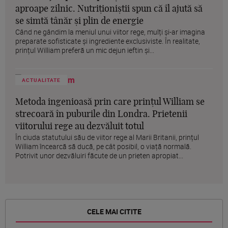
aproape zilnic. Nutriționiștii spun că îl ajută să
se simtă tânăr și plin de energie
Când ne gândim la meniul unui viitor rege, mulți și-ar imagina
preparate sofisticate și ingrediente exclusiviste. În realitate,
prințul William preferă un mic dejun ieftin și...
ACTUALITATE
Metoda ingenioasă prin care prințul William se
strecoară în puburile din Londra. Prietenii
viitorului rege au dezvăluit totul
În ciuda statutului său de viitor rege al Marii Britanii, prințul
William încearcă să ducă, pe cât posibil, o viață normală.
Potrivit unor dezvăluiri făcute de un prieten apropiat...
CELE MAI CITITE