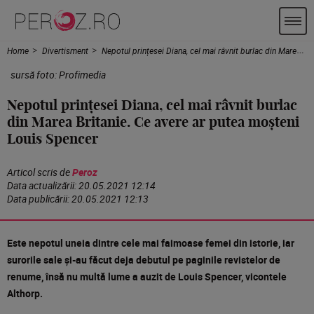
Home
Divertisment
Nepotul prințesei Diana, cel mai râvnit burlac din Marea Britanie. Ce avere ar putea moșteni Louis Spencer
DIVERTISMENT
sursă foto: Profimedia
Nepotul prințesei Diana, cel mai râvnit burlac
din Marea Britanie. Ce avere ar putea moșteni
Louis Spencer
Articol scris de
Peroz
Data actualizării:
20.05.2021 12:14
Data publicării:
20.05.2021 12:13
Este nepotul uneia dintre cele
mai
faimoase femei din istorie, iar
surorile
sale
și
-au
făcut
deja
debutul pe paginile revistelor de
renume,
însă
nu
multă
lume a auzit de Louis Spencer, vicontele
Althorp.