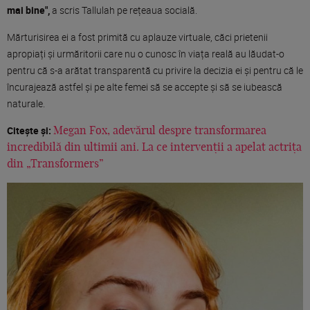
mai bine",
a scris Tallulah pe rețeaua socială.
Mărturisirea ei a fost primită cu aplauze virtuale, căci prietenii
apropiați și urmăritorii care nu o cunosc în viața reală au lăudat-o
pentru că s-a arătat transparentă cu privire la decizia ei și pentru că le
încurajează astfel și pe alte femei să se accepte și să se iubească
naturale.
Citește și:
Megan Fox, adevărul despre transformarea
incredibilă din ultimii ani. La ce intervenții a apelat actrița
din „Transformers”