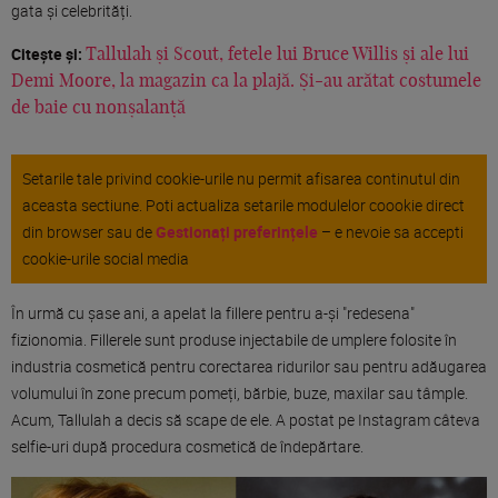
gata și celebrități.
Citește și:
Tallulah și Scout, fetele lui Bruce Willis și ale lui
Demi Moore, la magazin ca la plajă. Și-au arătat costumele
de baie cu nonșalanță
Setarile tale privind cookie-urile nu permit afisarea continutul din
aceasta sectiune. Poti actualiza setarile modulelor coookie direct
din browser sau de
Gestionați preferințele
– e nevoie sa accepti
cookie-urile social media
În urmă cu șase ani, a apelat la fillere pentru a-și "redesena"
fizionomia. Fillerele sunt produse injectabile de umplere folosite în
industria cosmetică pentru corectarea ridurilor sau pentru adăugarea
volumului în zone precum pomeți, bărbie, buze, maxilar sau tâmple.
Acum, Tallulah a decis să scape de ele. A postat pe Instagram câteva
selfie-uri după procedura cosmetică de îndepărtare.