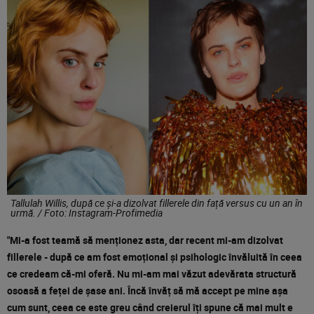
Tallulah Willis, după ce și-a dizolvat fillerele din față versus cu un an în
urmă. / Foto: Instagram-Profimedia
"Mi-a fost teamă să menționez asta, dar recent mi-am dizolvat
fillerele - după ce am fost emoțional și psihologic învăluită în ceea
ce credeam că-mi oferă. Nu mi-am mai văzut adevărata structură
osoasă a feței de șase ani. Încă învăț să mă accept pe mine așa
cum sunt, ceea ce este greu când creierul îți spune că mai mult e