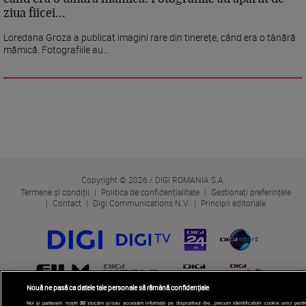
ziua fiicei...
Loredana Groza a publicat imagini rare din tinerețe, când era o tânără
mămică. Fotografiile au...
Copyright © 2026 / DIGI ROMANIA S.A.
Termene și condiții
Politica de confidențialitate
Gestionați preferințele
Contact
Digi Communications N.V.
Principii editoriale
Nouă ne pasă ca datele tale personale să rămână confidențiale
Noi și partenerii noștri
30
stocăm și/sau accesăm informații pe dispozitivul dvs., precum identificatorii cookie unici pentr