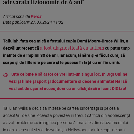
adevărata fizionomie de 6 ani"
Articol scris de
Peroz
Data publicării:
27.03.2024 11:02
Tallulah, fata cea mică a fostului cuplu Demi Moore-Bruce Willis, a
dezvăluit recent că
cu puțin timp
a fost diagnosticată cu autism
înainte de a împlini 30 de ani, iar acum, tânăra și-a făcut curaj să
scape și de fillerele pe care și le pusese în față cu ani în urmă.
Uite ce bine e să ai tot ce vrei într-un singur loc. În Digi Online
vezi și filme și sport și documentare și desene animate! Hai să
vezi cât de ușor ai acces, doar cu un click, dacă ai cont DIGI.ro!
Tallulah Willis a decis să mizeze pe cartea sincerității și pe cea a
acceptării de sine. Aceasta povestea în trecut că încă din adolescență
a avut probleme cu imaginea personală, mai ales din cauza mediului
în care a crescut și s-a dezvoltat, la Hollywood, printre copii de bani