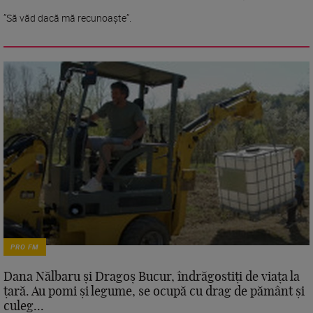
”Să văd dacă mă recunoaște”.
PRO FM
Dana Nălbaru și Dragoș Bucur, îndrăgostiți de viața la
țară. Au pomi și legume, se ocupă cu drag de pământ și
culeg...