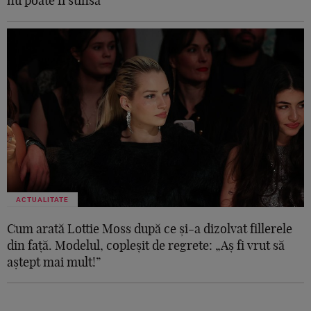
nu poate fi stinsă"
ACTUALITATE
Cum arată Lottie Moss după ce și-a dizolvat fillerele
din față. Modelul, copleșit de regrete: „Aș fi vrut să
aștept mai mult!”