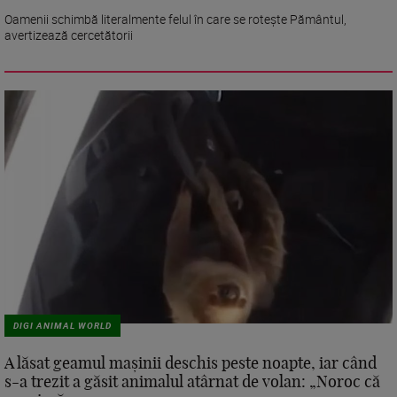
Oamenii schimbă literalmente felul în care se rotește Pământul,
avertizează cercetătorii
DIGI ANIMAL WORLD
A lăsat geamul mașinii deschis peste noapte, iar când
s-a trezit a găsit animalul atârnat de volan: „Noroc că