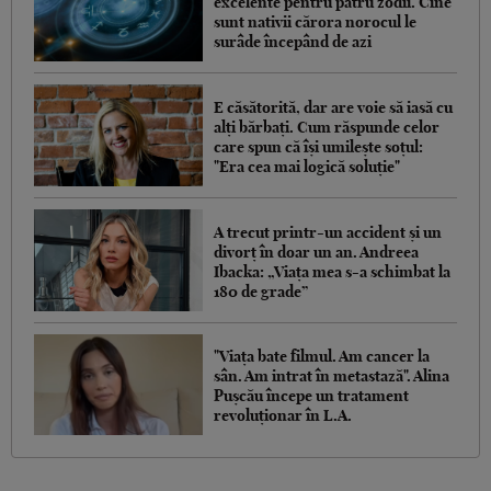
excelente pentru patru zodii. Cine
sunt nativii cărora norocul le
surâde începând de azi
E căsătorită, dar are voie să iasă cu
alți bărbați. Cum răspunde celor
care spun că își umilește soțul:
"Era cea mai logică soluție"
A trecut printr-un accident și un
divorț în doar un an. Andreea
Ibacka: „Viața mea s-a schimbat la
180 de grade”
"Viața bate filmul. Am cancer la
sân. Am intrat în metastază". Alina
Pușcău începe un tratament
revoluționar în L.A.