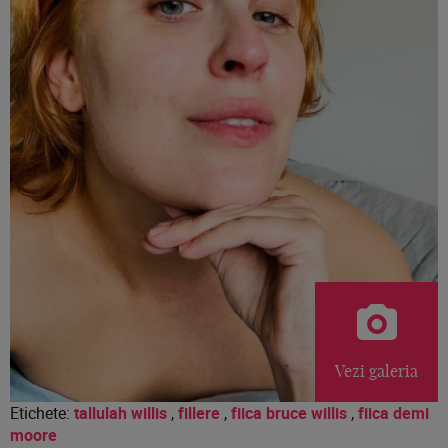
Vezi galeria
Etichete:
tallulah willis
,
fillere
,
fiica bruce willis
,
fiica demi
moore