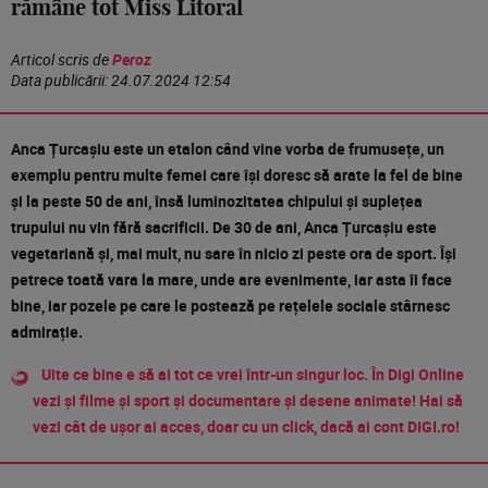
rămâne tot Miss Litoral
Articol scris de
Peroz
Data publicării:
24.07.2024 12:54
Anca Țurcașiu este un etalon când vine vorba de frumusețe, un
exemplu pentru multe femei care își doresc să arate la fel de bine
și la peste 50 de ani, însă luminozitatea chipului și suplețea
trupului nu vin fără sacrificii. De 30 de ani, Anca Țurcașiu este
vegetariană și, mai mult, nu sare în nicio zi peste ora de sport. Își
petrece toată vara la mare, unde are evenimente, iar asta îi face
bine, iar pozele pe care le postează pe rețelele sociale stârnesc
admirație.
Uite ce bine e să ai tot ce vrei într-un singur loc. În Digi Online
vezi și filme și sport și documentare și desene animate! Hai să
vezi cât de ușor ai acces, doar cu un click, dacă ai cont DIGI.ro!