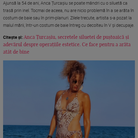
Ajunsă la 54 de ani, Anca Țurcașiu se poate mândri cu o siluetă ca
trasă prin inel. Tocmai de aceea, nu are nicio problemă în a se arăta în
costum de baie sau în prim-planuri. Zilele trecute, artista s-a pozat la
malul mării, într-un costum de baie întreg cu decolteu în V și decupaje.
Citește și:
Anca Țurcașiu, secretele siluetei de puștoaică și
adevărul despre operațiile estetice. Ce face pentru a arăta
atât de bine