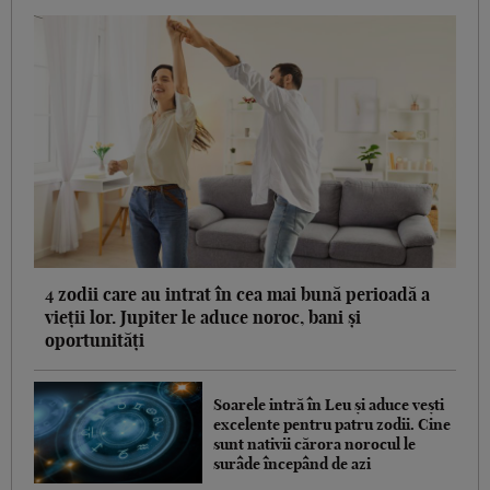
4 zodii care au intrat în cea mai bună perioadă a
vieții lor. Jupiter le aduce noroc, bani și
oportunități
Soarele intră în Leu și aduce vești
excelente pentru patru zodii. Cine
sunt nativii cărora norocul le
surâde începând de azi