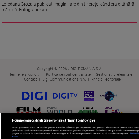
Loredana Groza a publicat imagini rare din tinerețe, când era o tânără
mămică. Fotografiile au...
Copyright © 2026 / DIGI ROMANIA S.A.
Termene și condiții
Politica de confidențialitate
Gestionați preferințele
Contact
Digi Communications N.V.
Principii editoriale
Nouă ne pasă ca datele tale personale să rămână confidențiale
Noi și partenerii noștri
30
stocăm și/sau accesăm informații pe dispozitivul dvs., precum identificatorii cookie unici pentr
prelucrarea datelor cu caracter personal. Puteți accepta sau gestiona alegerile dvs. făcând clic mai jos sau în orice moment, p
pagina cu politica de confidențialitate. Aceste alegeri vor fi raportate partenerilor noștri și nu vă vor afecta navigarea.
Mai mult
detalii