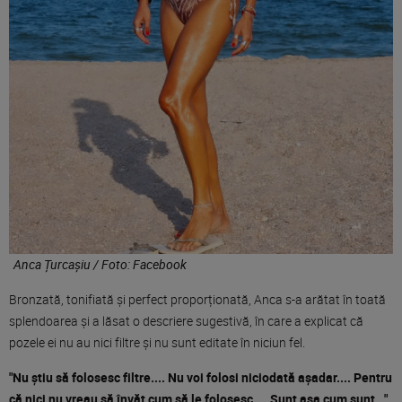
Anca Țurcașiu / Foto: Facebook
Bronzată, tonifiată și perfect proporționată, Anca s-a arătat în toată
splendoarea și a lăsat o descriere sugestivă, în care a explicat că
pozele ei nu au nici filtre și nu sunt editate în niciun fel.
"Nu știu să folosesc filtre.... Nu voi folosi niciodată așadar.... Pentru
că nici nu vreau să învăț cum să le folosesc.... Sunt așa cum sunt..."
,