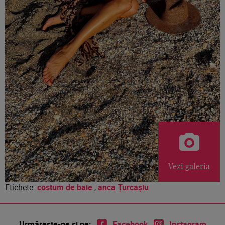
Vezi galeria
Etichete:
costum de baie
,
anca Țurcașiu
Urmărește-ne și pe:
Facebook
Instagram