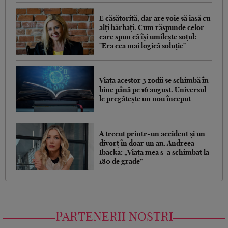
E căsătorită, dar are voie să iasă cu
alți bărbați. Cum răspunde celor
care spun că își umilește soțul:
"Era cea mai logică soluție"
Viața acestor 3 zodii se schimbă în
bine până pe 16 august. Universul
le pregătește un nou început
A trecut printr-un accident și un
divorț în doar un an. Andreea
Ibacka: „Viața mea s-a schimbat la
180 de grade”
PARTENERII NOSTRI