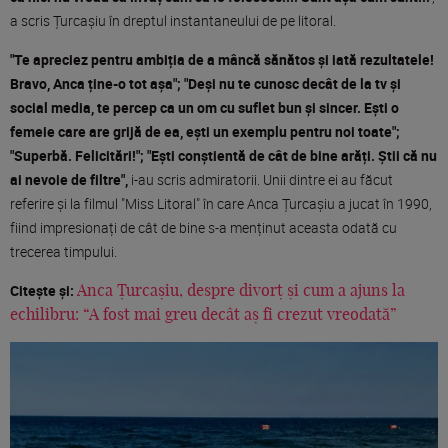
a scris Țurcașiu în dreptul instantaneului de pe litoral.
"Te apreciez pentru ambiția de a mâncă sănătos și iată rezultatele!
Bravo, Anca ține-o tot așa"; "Deși nu te cunosc decât de la tv și
social media, te percep ca un om cu suflet bun și sincer. Ești o
femeie care are grijă de ea, ești un exemplu pentru noi toate";
"Superbă. Felicitări!"; "Ești conștientă de cât de bine arăți. Știi că nu
ai nevoie de filtre",
i-au scris admiratorii. Unii dintre ei au făcut
referire și la filmul "Miss Litoral" în care Anca Țurcașiu a jucat în 1990,
fiind impresionați de cât de bine s-a menținut aceasta odată cu
trecerea timpului.
Citește și:
Anca Țurcașiu, despre divorț și cum a ajuns la
echilibru: “A fost mai greu decât aș fi crezut vreodată”