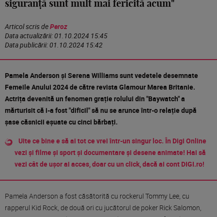
siguranță sunt mult mai fericită acum"
Articol scris de
Peroz
Data actualizării:
01.10.2024 15:45
Data publicării:
01.10.2024 15:42
Pamela Anderson și Serena Williams sunt vedetele desemnate
Femeile Anului 2024 de către revista Glamour Marea Britanie.
Actrița devenită un fenomen grație rolului din "Baywatch" a
mărturisit că i-a fost "dificil" să nu se arunce într-o relație după
șase căsnicii eșuate cu cinci bărbați.
Uite ce bine e să ai tot ce vrei într-un singur loc. În Digi Online
vezi și filme și sport și documentare și desene animate! Hai să
vezi cât de ușor ai acces, doar cu un click, dacă ai cont DIGI.ro!
Pamela Anderson a fost căsătorită cu rockerul Tommy Lee, cu
rapperul Kid Rock, de două ori cu jucătorul de poker Rick Salomon,