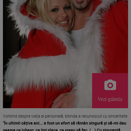
Vezi galeria
Vorbind despre viața ei personală, blonda a recunoscut cu sinceritate:
"În ultimii câțiva ani... a fost un efort să rămân singură și să-mi dau
seama ce iubesc, ce îmi place, ce vreau să fac. (...) Cu siguranță