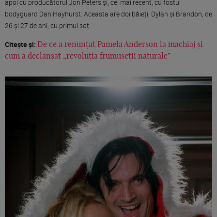
apoi cu producătorul Jon Peters și, cel mai recent, cu fostul
bodyguard Dan Hayhurst. Aceasta are doi băieți, Dylan și Brandon, de
26 și 27 de ani, cu primul soț.
Citește și:
De ce a renunțat Pamela Anderson la machiaj și
cum a declanșat „revoluția frumuseții naturale”