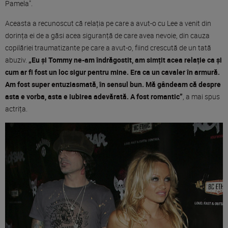
Pamela".
Aceasta a recunoscut că relația pe care a avut-o cu Lee a venit din
dorința ei de a găsi acea siguranță de care avea nevoie, din cauza
copilăriei traumatizante pe care a avut-o, fiind crescută de un tată
abuziv.
„Eu și Tommy ne-am îndrăgostit, am simțit acea relație ca și
cum ar fi fost un loc sigur pentru mine. Era ca un cavaler în armură.
Am fost super entuziasmată, în sensul bun. Mă gândeam că despre
asta e vorba, asta e iubirea adevărată. A fost romantic”
, a mai spus
actrița.