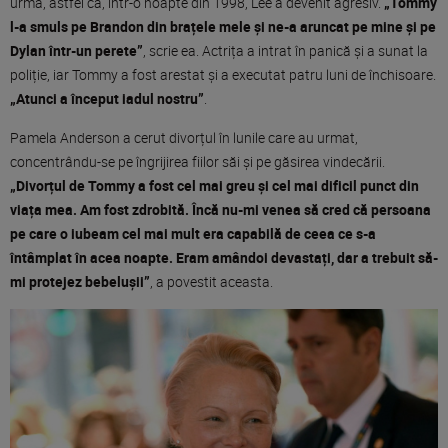
urmă, astfel că, într-o noapte din 1998, Lee a devenit agresiv.
„Tommy
l-a smuls pe Brandon din brațele mele și ne-a aruncat pe mine și pe
Dylan într-un perete”
, scrie ea. Actrița a intrat în panică și a sunat la
poliție, iar Tommy a fost arestat și a executat patru luni de închisoare.
„Atunci a început iadul nostru”
.
Pamela Anderson a cerut divorțul în lunile care au urmat,
concentrându-se pe îngrijirea fiilor săi și pe găsirea vindecării.
„Divorțul de Tommy a fost cel mai greu și cel mai dificil punct din
viața mea. Am fost zdrobită. Încă nu-mi venea să cred că persoana
pe care o iubeam cel mai mult era capabilă de ceea ce s-a
întâmplat în acea noapte. Eram amândoi devastați, dar a trebuit să-
mi protejez bebelușii”
, a povestit aceasta.