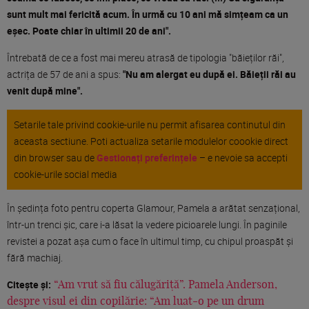
sunt mult mai fericită acum. În urmă cu 10 ani mă simțeam ca un
eșec. Poate chiar în ultimii 20 de ani".
Întrebată de ce a fost mai mereu atrasă de tipologia "băieților răi",
actrița de 57 de ani a spus:
"Nu am alergat eu după ei. Băieții răi au
venit după mine".
Setarile tale privind cookie-urile nu permit afisarea continutul din
aceasta sectiune. Poti actualiza setarile modulelor coookie direct
din browser sau de
Gestionați preferințele
– e nevoie sa accepti
cookie-urile social media
În ședința foto pentru coperta Glamour, Pamela a arătat senzațional,
într-un trenci șic, care i-a lăsat la vedere picioarele lungi. În paginile
revistei a pozat așa cum o face în ultimul timp, cu chipul proaspăt și
fără machiaj.
Citește și:
“Am vrut să fiu călugăriță”. Pamela Anderson,
despre visul ei din copilărie: “Am luat-o pe un drum