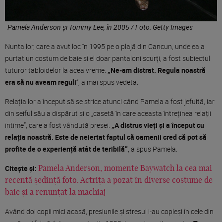
Pamela Anderson și Tommy Lee, în 2005 / Foto: Getty Images
Nunta lor, care a avut loc în 1995 pe o plajă din Cancun, unde ea a
purtat un costum de baie și el doar pantaloni scurți, a fost subiectul
tuturor tabloidelor la acea vreme.
„Ne-am distrat. Regula noastră
era să nu aveam reguli
”, a mai spus vedeta.
Relația lor a început să se strice atunci când Pamela a fost jefuită, iar
din seiful său a dispărut și o „casetă în care aceasta întreținea relații
intime”, care a fost vândută presei.
„A distrus vieți și a început cu
relația noastră. Este de neiertat faptul că oamenii cred că pot să
profite de o experiență atât de teribilă”
, a spus Pamela.
Citește și:
Pamela Anderson, momente Baywatch la cea mai
recentă ședință foto. Actrița a pozat în diverse costume de
baie și a renunțat la machiaj
Având doi copii mici acasă, presiunile și stresul i-au copleși în cele din