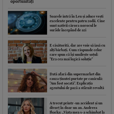
oportunități
Soarele intră în Leu și aduce vești
excelente pentru patru zodii. Cine
sunt nativii cărora norocul le
surâde începând de azi
E căsătorită, dar are voie să iasă cu
alți bărbați. Cum răspunde celor
care spun că își umilește soțul:
"Era cea mai logică soluție"
Dată afară din supermarket din
cauza ținutei purtate pe caniculă:
"Am fost șocată". Explicația
agentului de pază a stârnit revoltă
A trecut printr-un accident și un
divorț în doar un an. Andreea
Ibacka: „Viața mea s-a schimbat la