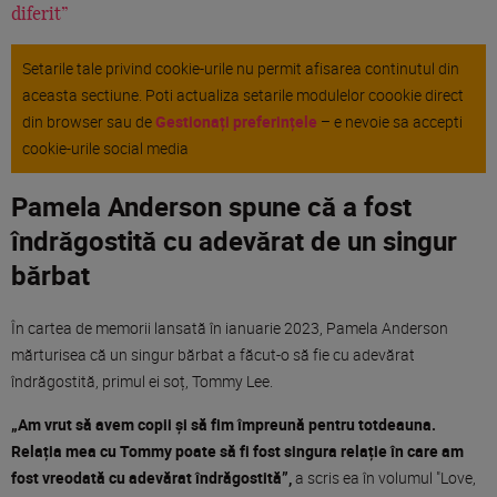
diferit”
Setarile tale privind cookie-urile nu permit afisarea continutul din
aceasta sectiune. Poti actualiza setarile modulelor coookie direct
din browser sau de
Gestionați preferințele
– e nevoie sa accepti
cookie-urile social media
Pamela Anderson spune că a fost
îndrăgostită cu adevărat de un singur
bărbat
În cartea de memorii lansată în ianuarie 2023, Pamela Anderson
mărturisea că un singur bărbat a făcut-o să fie cu adevărat
îndrăgostită, primul ei soț, Tommy Lee.
„Am vrut să avem copii și să fim împreună pentru totdeauna.
Relația mea cu Tommy poate să fi fost singura relație în care am
fost vreodată cu adevărat îndrăgostită”,
a scris ea în volumul "Love,