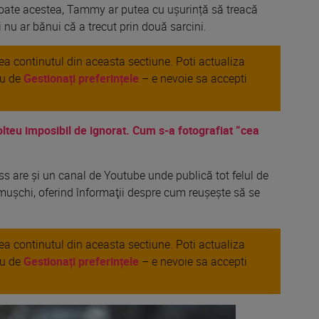
toate acestea, Tammy ar
putea
cu
ușurință
să
treacă
i nu ar
bănui
că
a trecut prin
două
sarcini.
area continutul din aceasta sectiune. Poti actualiza
au de
Gestionați preferințele
– e nevoie sa accepti
olteu imposibil de ignorat. Cum s-a fotografiat ”cea
ess are
și
un canal de Youtube unde
publică
tot felul de
mușchi, oferind înformaţii despre cum reuşeşte să se
area continutul din aceasta sectiune. Poti actualiza
au de
Gestionați preferințele
– e nevoie sa accepti