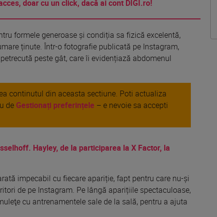
acces, doar cu un click, dacă ai cont DIGI.ro!
entru formele generoase
și
condiția
sa
fizică
excelentă
,
umare
ținute
.
Într
-o fotografie
publicată
pe Instagram,
petrecută
peste
gât
, care
îi
evidențiază
abdomenul
area continutul din aceasta sectiune. Poti actualiza
au de
Gestionați preferințele
– e nevoie sa accepti
selhoff. Hayley, de la participarea la X Factor, la
arată
impecabil cu fiecare
apariție
, fapt pentru care nu-
și
itori
de pe Instagram. Pe
lângă
aparițiile
spectaculoase,
muleţe cu antrenamentele
sale
de
la
sală
, pentru a
ajuta