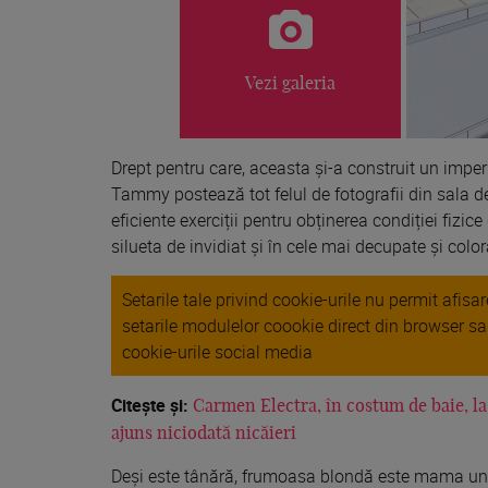
Vezi galeria
Drept pentru care,
aceasta
și
-a construit un impe
Tammy
postează
tot felul de fotografii din
sala
d
eficiente
exerciții
pentru
obținerea
condiției
fizice
silueta
de invidiat
și
în
cele
mai
decupate
și
color
Setarile tale privind cookie-urile nu permit afis
setarile modulelor coookie direct din browser s
cookie-urile social media
Citeşte şi:
Carmen Electra, în costum de baie, la 4
ajuns niciodată nicăieri
Deşi este tânără, frumoasa
blondă
este
mama
un