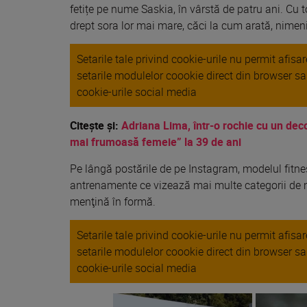
fetițe
pe nume Saskia,
în
vârstă
de patru ani. Cu 
drept
sora
lor
mai
mare
,
căci
la
cum
arată
, nimen
Setarile tale privind cookie-urile nu permit afis
setarile modulelor coookie direct din browser s
cookie-urile social media
Citeşte şi:
Adriana Lima, într-o rochie cu un dec
mai frumoasă femeie” la 39 de ani
Pe
lângă
postările de pe Instagram, modelul fitn
antrenamente ce
vizează
mai
multe categorii de
menţină în formă.
Setarile tale privind cookie-urile nu permit afis
setarile modulelor coookie direct din browser s
cookie-urile social media