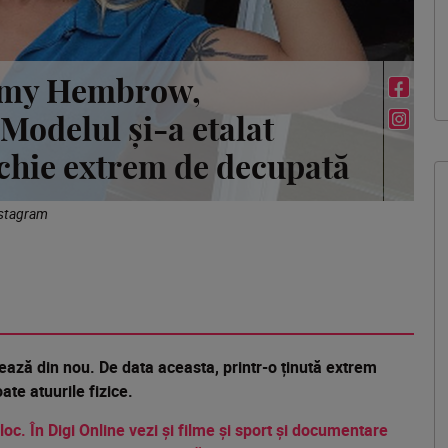
ammy Hembrow,
Modelul și-a etalat
ochie extrem de decupată
nstagram
nează
din nou. De
data
aceasta, printr-o
ținută
extrem
ate atuurile fizice.
 loc. În Digi Online vezi și filme și sport și documentare