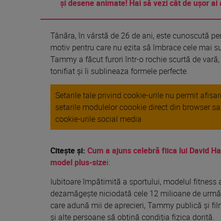
și desene animate! Hai să vezi cât de ușor ai 
Tânăra
,
în
vârstă
de 26 de ani, este cunoscută p
motiv pentru care nu
ezita
să
îmbrace
cele
mai
s
Tammy a
făcut
furori
într
-o rochie
scurtă de vară,
tonifiat
și
îi
sublineaza formele perfecte.
Setarile tale privind cookie-urile nu permit afis
setarile modulelor coookie direct din browser s
cookie-urile social media
Citeşte şi:
Cum a ajuns celebră fiica lui David Has
model plus-size
i:
Iubitoare
împătimită
a sportului, modelul fitness
dezamăgește
niciodată
cele 12 milioane de
urmăr
care
adună
mii
de aprecieri, Tammy
publică
și
fil
și
alte persoane
să
obțină
condiția
fizica
dorită
.