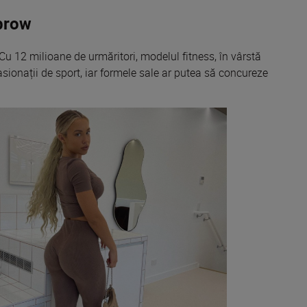
brow
 Cu 12 milioane de
urmăritori
, modelul fitness,
în
vârstă
sionații
de sport, iar formele
sale
ar
putea să concureze