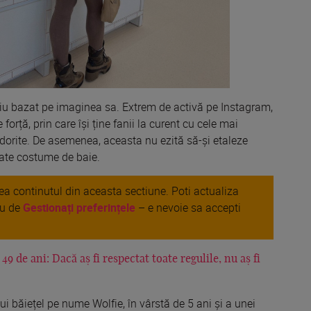
riu bazat pe
imaginea
sa
. Extrem de activă pe Instagram,
e
forță
, prin care
își
ține
fanii
la
curent cu cele
mai
 dorite. De asemenea,
aceasta
nu
ezită
să
-
și
etaleze
ate costume de baie.
area continutul din aceasta sectiune. Poti actualiza
au de
Gestionați preferințele
– e nevoie sa accepti
9 de ani: Dacă aș fi respectat toate regulile, nu aș fi
ui
băiețel
pe nume Wolfie,
în
vârstă
de 5 ani
și
a unei