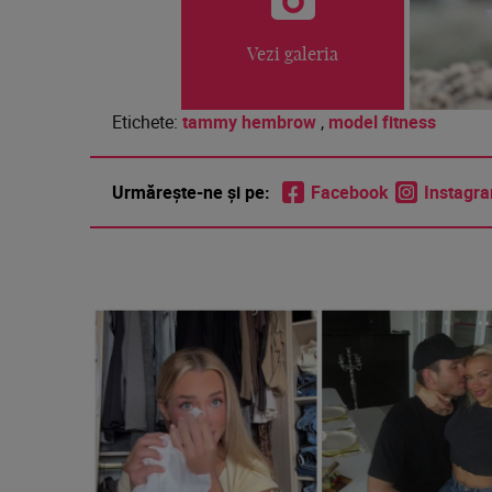
Vezi galeria
Etichete:
tammy hembrow
,
model fitness
Urmărește-ne și pe:
Facebook
Instagr