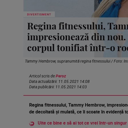
DIVERTISMENT
Regina fitnessului, T
impresionează din nou. 
corpul tonifiat într-o r
Tammy Hembrow, supranumită regina fitnessului / Foto: I
Articol scris de
Peroz
Data actualizării:
11.05.2021 14:08
Data publicării:
11.05.2021 14:03
Regina
fitnessului, Tammy Hembrow,
impresio
de
decoltată
și
mulată
, ce
îi
scoate
în
evidență
to
Uite ce bine e să ai tot ce vrei într-un singur