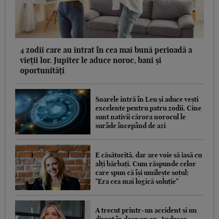
4 zodii care au intrat în cea mai bună perioadă a
vieții lor. Jupiter le aduce noroc, bani și
oportunități
Soarele intră în Leu și aduce vești
excelente pentru patru zodii. Cine
sunt nativii cărora norocul le
surâde începând de azi
E căsătorită, dar are voie să iasă cu
alți bărbați. Cum răspunde celor
care spun că își umilește soțul:
"Era cea mai logică soluție"
A trecut printr-un accident și un