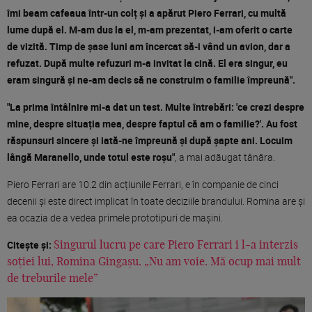
îmi beam cafeaua într-un colț și a apărut Piero Ferrari, cu multă
lume după el. M-am dus la el, m-am prezentat, i-am oferit o carte
de vizită. Timp de șase luni am încercat să-i vând un avion, dar a
refuzat. După multe refuzuri m-a invitat la cină. El era singur, eu
eram singură și ne-am decis să ne construim o familie împreună".
"La prima întâlnire mi-a dat un test. Multe întrebări: 'ce crezi despre
mine, despre situația mea, despre faptul că am o familie?'. Au fost
răspunsuri sincere și iată-ne împreună și după șapte ani. Locuim
lângă Maranello, unde totul este roșu"
, a mai adăugat tânăra.
Piero Ferrari are 10.2 din acțiunile Ferrari, e în companie de cinci
decenii și este direct implicat în toate deciziile brandului. Romina are și
ea ocazia de a vedea primele prototipuri de mașini.
Citește și:
Singurul lucru pe care Piero Ferrari i l-a interzis
soției lui, Romina Gingașu. „Nu am voie. Mă ocup mai mult
de treburile mele”