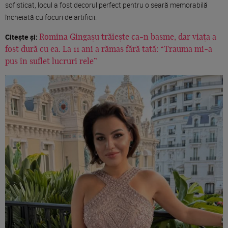
sofisticat, locul a fost decorul perfect pentru o seară memorabilă
încheiată cu focuri de artificii.
Citește și:
Romina Gingașu trăiește ca-n basme, dar viața a
fost dură cu ea. La 11 ani a rămas fără tată: “Trauma mi-a
pus în suflet lucruri rele”