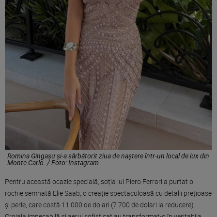
Romina Gingașu și-a sărbătorit ziua de naștere într-un local de lux din
Monte Carlo. / Foto: Instagram
Pentru această ocazie specială, soția lui Piero Ferrari a purtat o
rochie semnată Elie Saab, o creație spectaculoasă cu detalii prețioase
și perle, care costă 11.000 de dolari (7.700 de dolari la reducere).
Croiala impecabilă și aerul sofisticat au transformat-o în veritabila