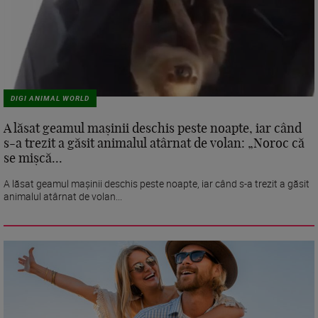
DIGI ANIMAL WORLD
A lăsat geamul mașinii deschis peste noapte, iar când
s-a trezit a găsit animalul atârnat de volan: „Noroc că
se mișcă...
A lăsat geamul mașinii deschis peste noapte, iar când s-a trezit a găsit
animalul atârnat de volan...