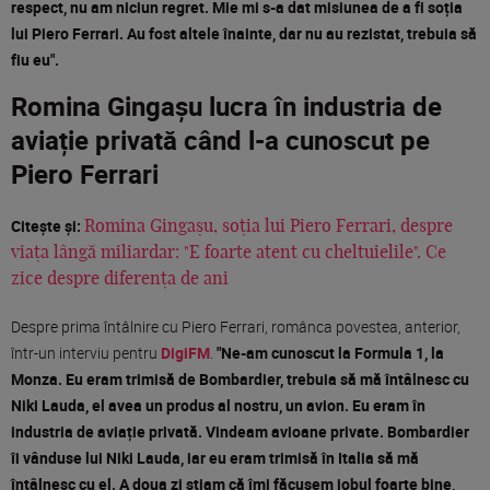
respect, nu am niciun regret. Mie mi s-a dat misiunea de a fi soția
lui Piero Ferrari. Au fost altele înainte, dar nu au rezistat, trebuia să
fiu eu".
Romina Gingașu lucra în industria de
aviație privată când l-a cunoscut pe
Piero Ferrari
Citește și:
Romina Gingașu, soția lui Piero Ferrari, despre
viața lângă miliardar: "E foarte atent cu cheltuielile". Ce
zice despre diferența de ani
Despre prima întâlnire cu Piero Ferrari, românca povestea, anterior,
într-un interviu pentru
DigiFM
.
"Ne-am cunoscut la Formula 1, la
Monza. Eu eram trimisă de Bombardier, trebuia să mă întâlnesc cu
Niki Lauda, el avea un produs al nostru, un avion. Eu eram în
industria de aviație privată. Vindeam avioane private. Bombardier
îi vânduse lui Niki Lauda, iar eu eram trimisă în Italia să mă
întâlnesc cu el. A doua zi știam că îmi făcusem jobul foarte bine,