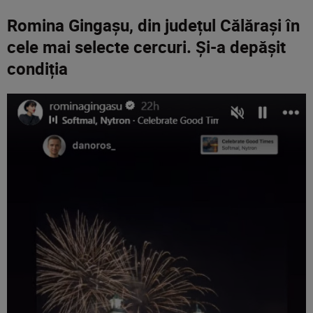
Romina Gingașu, din județul Călărași în
cele mai selecte cercuri. Și-a depășit
condiția