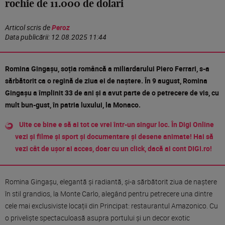
rochie de 11.000 de dolari
Articol scris de
Peroz
Data publicării:
12.08.2025 11:44
Romina Gingașu, soția româncă a miliardarului Piero Ferrari, s-a
sărbătorit ca o regină de ziua ei de naștere. În 9 august, Romina
Gingașu a împlinit 33 de ani și a avut parte de o petrecere de vis, cu
mult bun-gust, în patria luxului, la Monaco.
Uite ce bine e să ai tot ce vrei într-un singur loc. În Digi Online
vezi și filme și sport și documentare și desene animate! Hai să
vezi cât de ușor ai acces, doar cu un click, dacă ai cont DIGI.ro!
Romina Gingașu, elegantă și radiantă, și-a sărbătorit ziua de naștere
în stil grandios, la Monte Carlo, alegând pentru petrecere una dintre
cele mai exclusiviste locații din Principat: restaurantul Amazonico. Cu
o priveliște spectaculoasă asupra portului și un decor exotic