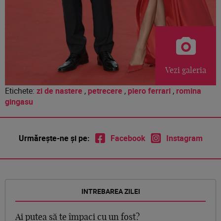
Vezi galeria
Etichete:
zi de nastere
,
petrecere
,
piero ferrari
,
romina
gingasu
Urmărește-ne și pe:
Facebook
Instagram
INTREBAREA ZILEI
Ai putea să te împaci cu un fost?