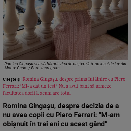
Romina Gingașu și-a sărbătorit ziua de naștere într-un local de lux din
Monte Carlo. / Foto: Instagram
Citește și:
Romina Gingașu, despre prima întâlnire cu Piero
Ferrari: "Mi-a dat un test". Nu a avut bani să urmeze
facultatea dorită, acum are totul
Romina Gingașu, despre decizia de a
nu avea copii cu Piero Ferrari: "M-am
obișnuit în trei ani cu acest gând"