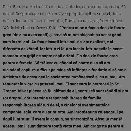
Piero Ferrari are o fiică din mariajul anterior, care a durat aproape 50
de ani. Despre alegerea de a nu avea propriii copii cu soțul ei, dar și
despre lucrurile la care a renunțat, Romina a declarat, în emisiunea
"40 de întrebări cu Denise Rifai":
"Pentru mine a fost o decizie foarte
grea (de a nu avea copii) și cred că m-am obișnuit cu acest gând
cam în trei ani. Au fost discuții între noi, ne-am explicat, e și
diferența de vârstă, iar într-o zi le-am închis. Într-adevăr, în acest
moment, am grijă de șapte copii orfani. E o decizie foarte grea
pentru o femeie. Să trăiesc cu gândul că poate nu o să am
niciodată copii, m-a făcut pe mine să înființez o fundație și să am o
activitate de acest gen în societatea românească și nu numai. Am
renunțat la viața cu prietenii mei. Ei sunt vara la petreceri în St.
Tropez. Mi-ar plăcea să fiu alături de ei, pentru că sunt tânără și am
tot dreptul, dar intervine responsabilitatea de familie,
responsabilitatea alături de el, a cinelor și evenimentelor
companiei sale, care au prioritate. Am întotdeauna calendarul pe
două luni știut. Îl avem la comun, ne sincronizăm. Absolut merită,
acestui om îi sunt datoare toată viața mea. Am dragoste pentru el,