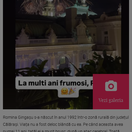
Vezi galeria
Romina Gingașu s-a născut în anul 1992 într-o zonă rurală din județul
Călărași. Viața nu a fost deloc blândă cu ea. Pe când aceasta avea
numai 11 ani, tatăl ei a murit brusc, după un atac cerebral. Toată