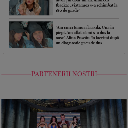
divorț în doar un an. Andreea
Ibacka: „Viața mea s-a schimbat la
180 de grade”
"Am cinci tumori la axilă. Una în
piept. Am aflat că mi s-a dus la
oase". Alina Pușcău, în lacrimi după
un diagnostic greu de dus
PARTENERII NOSTRI