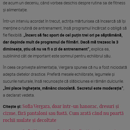
de acum un deceniu, când vorbea deschis despre rutina sa de fitness
și alimentație.
Într-un interviu acordat în trecut, actrița mărturisea că încearcă să își
menține o rutină de antrenament, însă programul încărcat o obligă să
fie flexibilă.
„Încerc să fac sport de cel puțin trei ori pe săptămână,
dar depinde mult de programul de filmări. Dacă mă trezesc la 3
dimineața, știu că nu va fi o zi de antrenament”,
explica ea,
subliniind cât de important este somnul pentru echilibrul său.
În ceea ce privește alimentația, Vergara spunea că nu a fost niciodată
adepta dietelor drastice. Preferă mesele echilibrate, legumele și
sucurile naturale, însă recunoaște că slăbiciunea ei rămân dulciurile.
„Îmi place înghețata, mănânc ciocolată. Secretul este moderația”
,
a declarat vedeta.
Citește și:
Sofia Vergara, doar într-un hanorac, dresuri și
cizme, fără pantaloni sau fustă. Cum arată când nu poartă
rochii mulate și decoltate