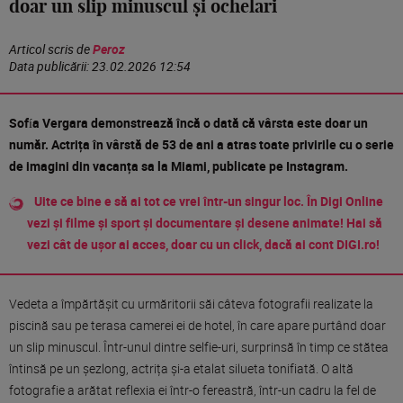
doar un slip minuscul și ochelari
Articol scris de
Peroz
Data publicării:
23.02.2026 12:54
Sofía Vergara demonstrează încă o dată că vârsta este doar un
număr. Actrița în vârstă de 53 de ani a atras toate privirile cu o serie
de imagini din vacanța sa la Miami, publicate pe Instagram.
Uite ce bine e să ai tot ce vrei într-un singur loc. În Digi Online
vezi și filme și sport și documentare și desene animate! Hai să
vezi cât de ușor ai acces, doar cu un click, dacă ai cont DIGI.ro!
Vedeta a împărtășit cu urmăritorii săi câteva fotografii realizate la
piscină sau pe terasa camerei ei de hotel, în care apare purtând doar
un slip minuscul. Într-unul dintre selfie-uri, surprinsă în timp ce stătea
întinsă pe un șezlong, actrița și-a etalat silueta tonifiată. O altă
fotografie a arătat reflexia ei într-o fereastră, într-un cadru la fel de