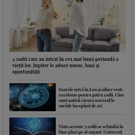
4 zodii care au intrat în cea mai bună perioadă a
vieții lor. Jupiter le aduce noroc, bani și
oportunități
Soarele intră în Leu și aduce vești
excelente pentru patru zodii. Cine
sunt nativii cărora norocul le
surâde începând de azi
Viața acestor 3 zodii se schimbă în
bine până pe 16 august. Universul