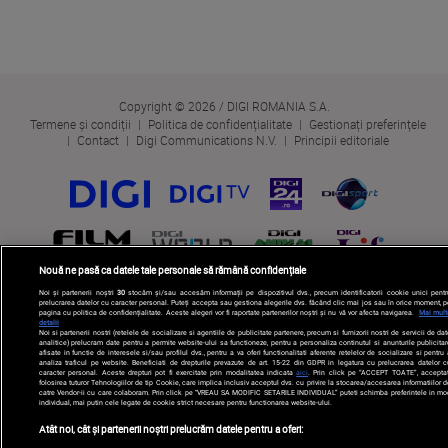
Copyright © 2026 / DIGI ROMANIA S.A.
Termene și condiții
Politica de confidențialitate
Gestionați preferințele
Contact
Digi Communications N.V.
Principii editoriale
Nouă ne pasă ca datele tale personale să rămână confidențiale
Noi și partenerii noștri
30
stocăm și/sau accesăm informații pe dispozitivul dvs., precum identificatorii cookie unici pentr
prelucrarea datelor cu caracter personal. Puteți accepta sau gestiona alegerile dvs. făcând clic mai jos sau în orice moment, p
pagina cu politica de confidențialitate. Aceste alegeri vor fi raportate partenerilor noștri și nu vă vor afecta navigarea.
Mai mult
detalii
Noi si partenerii nostri (retelele de socializare si agentiile de publicitate partenere, precum si furnizorii nostri de servicii de da
analitice) prelucram date pentru a permite website-ului sa functioneze, pentru a personaliza continutul si anunturile publicitar
afisate in functie de interesele si/sau profilul dvs., pentru a va oferi functionalitati aferente retelelor de socializare si pentru
analiza traficul pe website. Beneficiati de drepturile prevazute de art. 15-22 din GDPR in legatura cu prelucrarea datelor c
caracter personal. Aceste drepturi pot fi exercitate prin modalitatea indicata
aici
. Prin click pe “ACCEPT TOATE”, acceptat
folosirea tuturor Tehnologiilor de tip Cookie, care implica inclusiv acceptul dvs. cu privire la stocarea/accesarea informatiilor d
catre Vendor-ii cu care colaboram. Prin click pe “VREAU SA MODIFIC SETARILE INDIVIDUAL” puteti schimba preferintele in mo
individual, mai putin cele legate de cookie strict necesare pentru functionarea website-ului.
Atât noi, cât și partenerii noștri prelucrăm datele pentru a oferi: