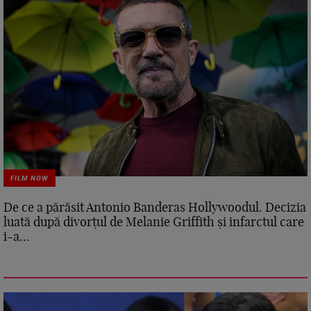
FILM NOW
De ce a părăsit Antonio Banderas Hollywoodul. Decizia
luată după divorțul de Melanie Griffith și infarctul care
i-a...