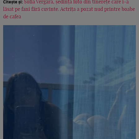
Citește și:
Sofia Vergara, ședința foto din tinerețe care i-a
lăsat pe fani fără cuvinte. Actrița a pozat nud printre boabe
de cafea