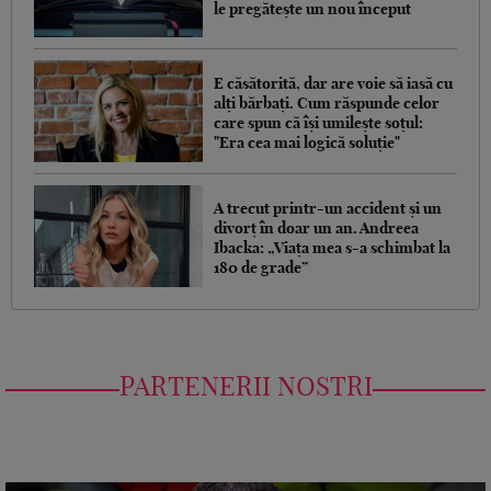
le pregătește un nou început
E căsătorită, dar are voie să iasă cu
alți bărbați. Cum răspunde celor
care spun că își umilește soțul:
"Era cea mai logică soluție"
A trecut printr-un accident și un
divorț în doar un an. Andreea
Ibacka: „Viața mea s-a schimbat la
180 de grade”
PARTENERII NOSTRI