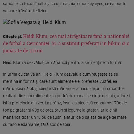
sandale cu tocuri înalte și cu un machiaj smookey eyes, ce i-a pus în
valoare trăsăturile fizice.
Citește și:
Heidi Klum, cea mai atrăgătoare fană a naționalei
de fotbal a Germaniei. Și-a susținut preferații în bikini și o
jumătate de tricou
Heidi Klum a dezvăluit ce mănâncă pentru a se menține în formă
În urmă cu câțiva ani, Heidi Klum dezvăluia cum reușește să se
mențină în formă și care sunt alimentele ei preferate. Astfel, ea
mărturisea că obișnuiește să mănânce la micul dejun un smoothie
realizat din superalimente ca pudră de maca, semințe de chia, afine și
își ia proteinele din zer. La prânz, însă, ea alege să consume 170g de
ton pe grătar și 90g de orez brun și legume la grătar, iar la cină
mănâncă doar un rulou de sushi alături de o salată de alge de mare
cu fasole edamame, fără sos de soia.