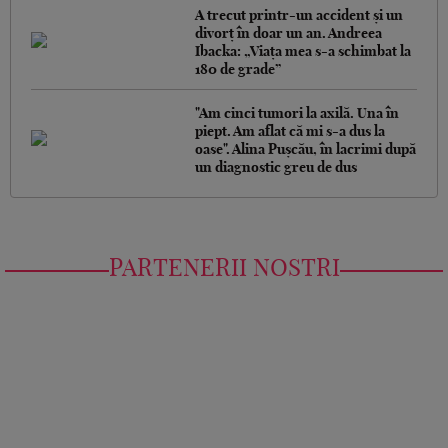
A trecut printr-un accident și un
divorț în doar un an. Andreea
Ibacka: „Viața mea s-a schimbat la
180 de grade”
"Am cinci tumori la axilă. Una în
piept. Am aflat că mi s-a dus la
oase". Alina Pușcău, în lacrimi după
un diagnostic greu de dus
PARTENERII NOSTRI