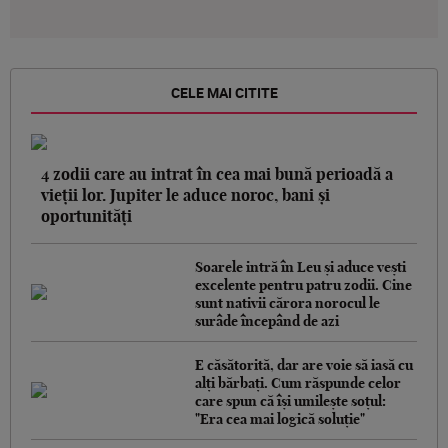
CELE MAI CITITE
4 zodii care au intrat în cea mai bună perioadă a
vieții lor. Jupiter le aduce noroc, bani și
oportunități
Soarele intră în Leu și aduce vești
excelente pentru patru zodii. Cine
sunt nativii cărora norocul le
surâde începând de azi
E căsătorită, dar are voie să iasă cu
alți bărbați. Cum răspunde celor
care spun că își umilește soțul:
"Era cea mai logică soluție"