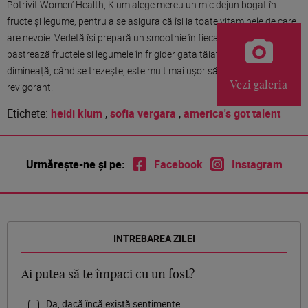
Potrivit Women’ Health, Klum alege mereu un mic dejun bogat în
fructe și legume, pentru a se asigura că își ia toate vitaminele de care
are nevoie. Vedetă își prepară un smoothie în fiecare dimineață. Își
păstrează fructele și legumele în frigider gata tăiate, iar astfel, la 6
dimineață, când se trezește, este mult mai ușor să își prepare sucul
Vezi galeria
revigorant.
Etichete:
heidi klum
,
sofia vergara
,
america's got talent
Urmărește-ne și pe:
Facebook
Instagram
INTREBAREA ZILEI
Ai putea să te împaci cu un fost?
Da, dacă încă există sentimente