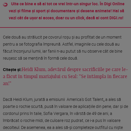
Uite ce bine e să ai tot ce vrei într-un singur loc. În Digi Online
vezi și filme și sport și documentare și desene animate! Hai să
vezi cât de ușor ai acces, doar cu un click, dacă ai cont DIGI.ro!
Cele două au strălucit pe covorul roșu și au profitat de un moment
pentru a se fotografia împreună. Astfel, imaginile cu cele două au
făcut înconjurul lumii, iar fanii n-au putut să nu observe cât de bine
reușesc să se mențină în formă cele două.
Citește și:
Heidi Klum, adevărul despre sacrificiile pe care le-
a făcut în timpul mariajului cu Seal: ”Se întâmpla în fiecare
an!”
Dacă Heidi Klum, jurată a emisiunii America's Got Talent
,
a ales să
poarte o rochie scurtă, pusă în valoare de aplicațiile din pene, dar și de
cordonul prins în talie, Sofia Vergara, în vârstă de 49 de ani, a
îmbrăcat o rochie midi, de culoare roz pudrat, ce i-a pus în valoare
decolteul. De asemenea, ea a ales să-și completeze outfitul cu niște