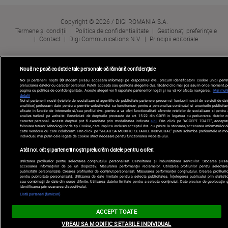
Copyright © 2026 / DIGI ROMANIA S.A.
Termene și condiții
Politica de confidențialitate
Gestionați preferințele
Contact
Digi Communications N.V.
Principii editoriale
Nouă ne pasă ca datele tale personale să rămână confidențiale
Noi și partenerii noștri
30
stocăm și/sau accesăm informații pe dispozitivul dvs., precum identificatorii cookie unici pentr
prelucrarea datelor cu caracter personal. Puteți accepta sau gestiona alegerile dvs. făcând clic mai jos sau în orice moment, p
pagina cu politica de confidențialitate. Aceste alegeri vor fi raportate partenerilor noștri și nu vă vor afecta navigarea.
Mai mult
detalii
Noi si partenerii nostri (retelele de socializare si agentiile de publicitate partenere, precum si furnizorii nostri de servicii de da
analitice) prelucram date pentru a permite website-ului sa functioneze, pentru a personaliza continutul si anunturile publicitar
afisate in functie de interesele si/sau profilul dvs., pentru a va oferi functionalitati aferente retelelor de socializare si pentru
analiza traficul pe website. Beneficiati de drepturile prevazute de art. 15-22 din GDPR in legatura cu prelucrarea datelor c
caracter personal. Aceste drepturi pot fi exercitate prin modalitatea indicata
aici
. Prin click pe “ACCEPT TOATE”, acceptat
folosirea tuturor Tehnologiilor de tip Cookie, care implica inclusiv acceptul dvs. cu privire la stocarea/accesarea informatiilor d
catre Vendor-ii cu care colaboram. Prin click pe “VREAU SA MODIFIC SETARILE INDIVIDUAL” puteti schimba preferintele in mo
individual, mai putin cele legate de cookie strict necesare pentru functionarea website-ului.
Atât noi, cât și partenerii noștri prelucrăm datele pentru a oferi:
Utilizarea profilurilor pentru selectarea conținutului personalizat. Dezvoltarea și îmbunătățirea serviciilor. Stocarea și/sa
accesarea informațiilor de pe un dispozitiv. Măsurarea performanței reclamelor. Utilizarea profilurilor pentru selectare
publicității personalizate. Crearea profilurilor de conținut personalizat. Măsurarea performanței conținutului. Crearea profilurilo
pentru publicitate personalizată. Utilizarea de date limitate pentru a selecta publicitatea. Înțelegerea publicului prin statistic
sau combinații de date din surse diferite. Utilizarea datelor limitate pentru a selecta conținutul. Date precise de geolocație ș
identificarea prin scanarea dispozitivului.
Listă parteneri (furnizori)
ACCEPT TOATE
VREAU SA MODIFIC SETARILE INDIVIDUAL