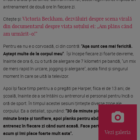
antrenament de două ore în fiecare zi.
Citește și:
Victoria Beckham, dezvăluiri despre scena virală
din documentarul despre viața soțului ei: „Am plâns când
am urmărit-o!”
Pentru ea nu e o corvoadă, ci din contră:
"Așa sunt cea mai fericită.
Aștept multe de la corpul meu"
. Își începe fiecare zi foarte devreme,
înainte de ora 6, cu o tură de alergare de 7 kilometri pe bandă, "un mix
de mers rapid în urcare, jogging și alergare", acela fiind și singurul
moment în care se uită la televizor.
Apoi își face timp pentru a o pregăti pe Harper, fiica ei de 13 ani, de
școală, înainte de a se întâlni cu antrenorul ei personal pentru încă o
oră de sport. În timpul acestei sesiuni țintește diverse zone ale
corpului. Ea a detaliat, spunând:
"30 de minute picioare, 30 de
minute brațe și tonifiere, apoi planks pentru abdomenul meu. Mă
antrenez în fiecare zi când sunt acasă. Face parte din ceea ce sunt
Vezi galeria
acum și îmi place foarte mult asta".