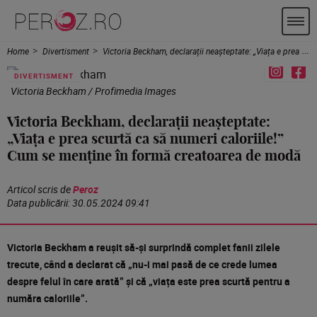
Home
Divertisment
Victoria Beckham, declarații neașteptate: „Viața e prea scurtă ca să numeri caloriile!” Cum se menține în formă creatoarea de modă
DIVERTISMENT
Victoria Beckham / Profimedia Images
Victoria Beckham, declarații neașteptate:
„Viața e prea scurtă ca să numeri caloriile!”
Cum se menține în formă creatoarea de modă
Articol scris de
Peroz
Data publicării:
30.05.2024 09:41
Victoria Beckham a reușit să-și surprindă complet fanii zilele
trecute, când a declarat că „nu-i mai pasă de ce crede lumea
despre felul în care arată” și că „viața este prea scurtă pentru a
număra caloriile”.