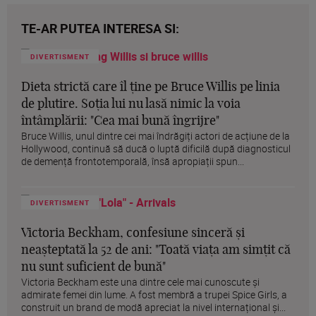
TE-AR PUTEA INTERESA SI:
DIVERTISMENT
Dieta strictă care îl ține pe Bruce Willis pe linia
de plutire. Soția lui nu lasă nimic la voia
întâmplării: "Cea mai bună îngrijre"
Bruce Willis, unul dintre cei mai îndrăgiți actori de acțiune de la
Hollywood, continuă să ducă o luptă dificilă după diagnosticul
de demență frontotemporală, însă apropiații spun...
DIVERTISMENT
Victoria Beckham, confesiune sinceră și
neașteptată la 52 de ani: "Toată viața am simțit că
nu sunt suficient de bună"
Victoria Beckham este una dintre cele mai cunoscute și
admirate femei din lume. A fost membră a trupei Spice Girls, a
construit un brand de modă apreciat la nivel internațional și...