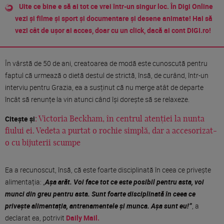
Uite ce bine e să ai tot ce vrei într-un singur loc. În Digi Online
vezi și filme și sport și documentare și desene animate! Hai să
vezi cât de ușor ai acces, doar cu un click, dacă ai cont DIGI.ro!
În vârstă de 50 de ani, creatoarea de modă este cunoscută pentru
faptul că urmează o dietă destul de strictă, însă, de curând, într-un
interviu pentru Grazia, ea a susținut că nu merge atât de departe
încât să renunțe la vin atunci când își dorește să se relaxeze.
Citește și
:
Victoria Beckham, în centrul atenției la nunta
fiului ei. Vedeta a purtat o rochie simplă, dar a accesorizat-
o cu bijuterii scumpe
Ea a recunoscut, însă, că este foarte disciplinată în ceea ce privește
alimentația: „
Așa arăt. Voi face tot ce este posibil pentru asta, voi
munci din greu pentru asta. Sunt foarte disciplinată în ceea ce
privește alimentația, antrenamentele și munca. Așa sunt eu!”
, a
declarat ea, potrivit
Daily Mail.