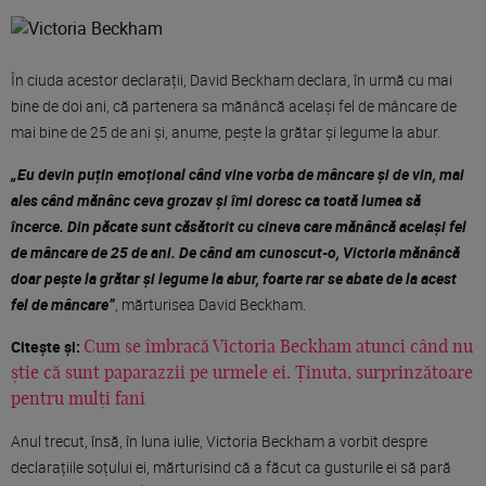
În ciuda acestor declarații, David Beckham declara, în urmă cu mai
bine de doi ani, că partenera sa mănâncă același fel de mâncare de
mai bine de 25 de ani și, anume, pește la grătar și legume la abur.
„Eu devin puțin emoțional când vine vorba de mâncare și de vin, mai
ales când mănânc ceva grozav și îmi doresc ca toată lumea să
încerce. Din păcate sunt căsătorit cu cineva care mănâncă același fel
de mâncare de 25 de ani. De când am cunoscut-o, Victoria mănâncă
doar pește la grătar și legume la abur, foarte rar se abate de la acest
fel de mâncare”
, mărturisea David Beckham.
Citește și:
Cum se îmbracă Victoria Beckham atunci când nu
știe că sunt paparazzii pe urmele ei. Ținuta, surprinzătoare
pentru mulți fani
Anul trecut, însă, în luna iulie, Victoria Beckham a vorbit despre
declarațiile soțului ei, mărturisind că a făcut ca gusturile ei să pară