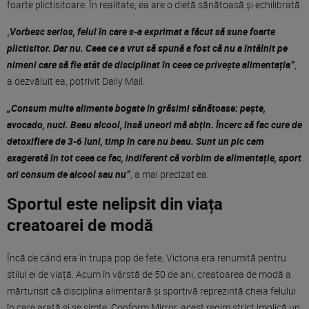
foarte plictisitoare. În realitate, ea are o dietă sănătoasă și echilibrată.
„
Vorbesc serios, felul în care s-a exprimat a făcut să sune foarte
plictisitor. Dar nu. Ceea ce a vrut să spună a fost că nu a întâlnit pe
nimeni care să fie atât de disciplinat în ceea ce privește alimentația”
,
a dezvăluit ea, potrivit Daily Mail.
„Consum multe alimente bogate în grăsimi sănătoase: pește,
avocado, nuci. Beau alcool, însă uneori mă abțin. Încerc să fac cure de
detoxifiere de 3-6 luni, timp în care nu beau. Sunt un pic cam
exagerată în tot ceea ce fac, indiferent că vorbim de alimentație, sport
ori consum de alcool sau nu”
, a mai precizat ea.
Sportul este nelipsit din viața
creatoarei de modă
Încă de când era în trupa pop de fete, Victoria era renumită pentru
stilul ei de viață. Acum în vârstă de 50 de ani, creatoarea de modă a
mărturisit că disciplina alimentară și sportivă reprezintă cheia felului
în care arată și se simte. Conform Mirror, acest regim strict implică un