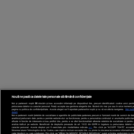
Nouă ne pasă ca datele tale personale să rămână confidențiale
Noi și partenerii noștri
30
stocăm și/sau accesăm informații pe dispozitivul dvs., precum identificatorii cookie unici pentr
prelucrarea datelor cu caracter personal. Puteți accepta sau gestiona alegerile dvs. făcând clic mai jos sau în orice moment, p
pagina cu politica de confidențialitate. Aceste alegeri vor fi raportate partenerilor noștri și nu vă vor afecta navigarea.
Mai mult
detalii
Noi si partenerii nostri (retelele de socializare si agentiile de publicitate partenere, precum si furnizorii nostri de servicii de da
analitice) prelucram date pentru a permite website-ului sa functioneze, pentru a personaliza continutul si anunturile publicitar
afisate in functie de interesele si/sau profilul dvs., pentru a va oferi functionalitati aferente retelelor de socializare si pentru
analiza traficul pe website. Beneficiati de drepturile prevazute de art. 15-22 din GDPR in legatura cu prelucrarea datelor c
caracter personal. Aceste drepturi pot fi exercitate prin modalitatea indicata
aici
. Prin click pe “ACCEPT TOATE”, acceptat
folosirea tuturor Tehnologiilor de tip Cookie, care implica inclusiv acceptul dvs. cu privire la stocarea/accesarea informatiilor d
catre Vendor-ii cu care colaboram. Prin click pe “VREAU SA MODIFIC SETARILE INDIVIDUAL” puteti schimba preferintele in mo