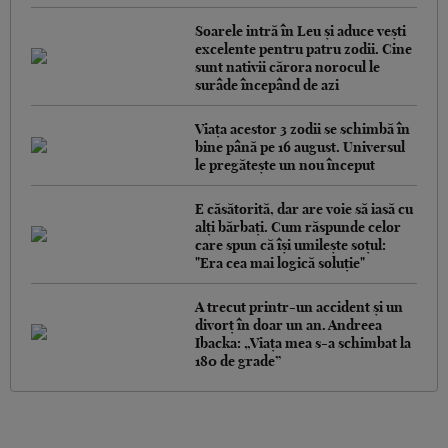
Soarele intră în Leu și aduce vești
excelente pentru patru zodii. Cine
sunt nativii cărora norocul le
surâde începând de azi
Viața acestor 3 zodii se schimbă în
bine până pe 16 august. Universul
le pregătește un nou început
E căsătorită, dar are voie să iasă cu
alți bărbați. Cum răspunde celor
care spun că își umilește soțul:
"Era cea mai logică soluție"
A trecut printr-un accident și un
divorț în doar un an. Andreea
Ibacka: „Viața mea s-a schimbat la
180 de grade”