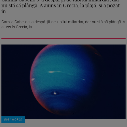
nu stă să plângă. A ajuns în Grecia, la plajă, și a pozat
în...
Camila Cabello s-a despărțit de iubitul miliardar, dar nu stă să plângă. A
ajuns în Grecia, la...
DIGI WORLD