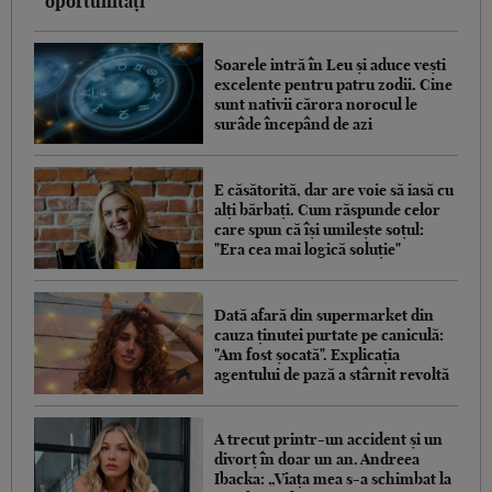
oportunități
Soarele intră în Leu și aduce vești
excelente pentru patru zodii. Cine
sunt nativii cărora norocul le
surâde începând de azi
E căsătorită, dar are voie să iasă cu
alți bărbați. Cum răspunde celor
care spun că își umilește soțul:
"Era cea mai logică soluție"
Dată afară din supermarket din
cauza ținutei purtate pe caniculă:
"Am fost șocată". Explicația
agentului de pază a stârnit revoltă
A trecut printr-un accident și un
divorț în doar un an. Andreea
Ibacka: „Viața mea s-a schimbat la