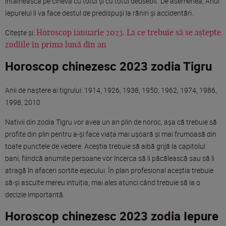
întâlnească pe cineva cu totul și cu totul deosebit. De asemenea, Anul
Iepurelui îi va face destul de predispuși la răniri și accidentări.
Citește și:
Horoscop ianuarie 2023. La ce trebuie să se aștepte
zodiile în prima lună din an
Horoscop chinezesc 2023 zodia Tigru
Anii de naștere ai tigrului: 1914, 1926, 1938, 1950, 1962, 1974, 1986,
1998, 2010
Nativii din zodia Tigru vor avea un an plin de noroc, așa că trebuie să
profite din plin pentru a-și face viața mai ușoară și mai frumoasă din
toate punctele de vedere. Aceștia trebuie să aibă grijă la capitolul
bani, fiindcă anumite persoane vor încerca să îi păcălească sau să îi
atragă în afaceri sortite eșecului. În plan profesional aceștia trebuie
să-și asculte mereu intuiția, mai ales atunci când trebuie să ia o
decizie importantă.
Horoscop chinezesc 2023 zodia Iepure