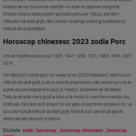
Aceștia se vor bucura de realizări nu doar la capitolul dragoste,
fiindcă norocul este prezent pe toate planurile. Totuși, astrele îi
sfătuiesc să aibă grijă, căci stresul va atinge cote îngrijorătoare și
trebuie să se protejeze.
Horoscop chinezesc 2023 zodia Porc
Anii de naștere ai porcului: 1935, 1947, 1959, 1971, 1983, 1995, 2007,
2019
Cei născuți în zodia porc vor avea un an 2023 interesant. Nativii sunt
sfătuiți să aibă grijă și să nu devină prea lacomi, căci acest lucru le-ar
putea aduce kilograme în plus și, implicit, probleme de sănătate.
Trebuie să aibă mare grijă la bani și la modul în care fac investiții sau
cheltuieli. Cei care sunt singuri își vor găsi un partener pe placul lor. La
locul de muncă trebuie să aibă grijă, fiindcă sunt șanse să apară
destul de des tensiuni și certuri.
Etichete:
zodii
,
horoscop
,
horoscop chinezesc
,
horoscop