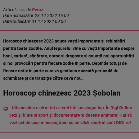
Articol scris de
Peroz
Data actualizării:
28.12.2022 16:09
Data publicării:
31.12.2022 09:00
Horoscop chinezesc 2023 aduce vești importante și schimbări
pentru toate zodiile. Anul Iepurelui vine cu vești importante despre
bani, carieră, sănătate, noroc și dragoste și anunță noi oportunități
și noi provocări pentru fiecare zodie în parte. Depinde totuși de
fiecare nativ în parte cum va gestiona această perioadă de
schimbare și de tranziție către ceva nou.
Horoscop chinezesc 2023 Șobolan
Uite ce bine e să ai tot ce vrei într-un singur loc. În Digi Online
vezi și filme și sport și documentare și desene animate! Hai să
vezi cât de ușor ai acces, doar cu un click, dacă ai cont DIGI.ro!