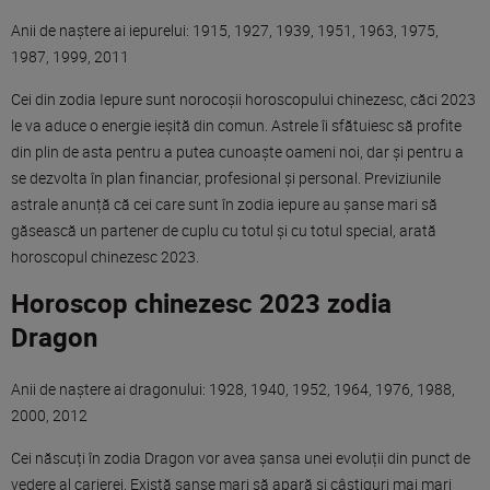
Anii de naștere ai iepurelui: 1915, 1927, 1939, 1951, 1963, 1975,
1987, 1999, 2011
Cei din zodia Iepure sunt norocoșii horoscopului chinezesc, căci 2023
le va aduce o energie ieșită din comun. Astrele îi sfătuiesc să profite
din plin de asta pentru a putea cunoaște oameni noi, dar și pentru a
se dezvolta în plan financiar, profesional și personal. Previziunile
astrale anunță că cei care sunt în zodia iepure au șanse mari să
găsească un partener de cuplu cu totul și cu totul special, arată
horoscopul chinezesc 2023.
Horoscop chinezesc 2023 zodia
Dragon
Anii de naștere ai dragonului: 1928, 1940, 1952, 1964, 1976, 1988,
2000, 2012
Cei născuți în zodia Dragon vor avea șansa unei evoluții din punct de
vedere al carierei. Există șanse mari să apară și câștiguri mai mari