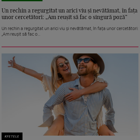
Un rechin a regurgitat un arici viu și nevătămat, în fața
unor cercetători: „Am reușit să fac o singură poză”
Un rechin a regurgitat un arici viu și nevătămat, în fața unor cercetători:
„Am reușit să fac o...
KFETELE