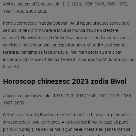
Anii de naștere ai Șobolanului: 1912, 1924, 1936, 1948, 1960, 1972,
1984, 1996, 2008, 2020
Pentru cei născuți în zodia Șobolan, Anul Iepurelui aduce șansa de a
se bucura de o promovare la locul de muncă sau de o creștere
salarială. Nativii trebuie să rămână calmi atunci când apar tensiuni la
serviciu, fiindcă doar așa vor depăși anumite situații mai stresante.
Nativii au tendința să facă cheltuieli mai mari decât au anticipat
inițial, așa că trebuie să fie foarte atenți la bani pe toată durata Anului
Iepurelui.
Horoscop chinezesc 2023 zodia Bivol
Anii de naștere ai bivolului: 1913, 1925, 1937,1949, 1961, 1973, 1985,
1997, 2009
Cei născuți în zodia Bivol vor reuși să treacă cu bine peste perioadele
stresante de la locul de muncă. Anul Iepurelui îi încurajează să pună
piciorul în prag și să devină mai siguri pe ei. Aceștia au șanse mari să