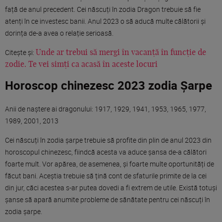
față de anul precedent. Cei născuți în zodia Dragon trebuie să fie
atenți în ce investesc banii. Anul 2023 o să aducă multe călătorii și
dorința de-a avea o relație serioasă.
Citește și:
Unde ar trebui să mergi în vacanță în funcție de
zodie. Te vei simți ca acasă în aceste locuri
Horoscop chinezesc 2023 zodia Șarpe
Anii de naștere ai dragonului: 1917, 1929, 1941, 1953, 1965, 1977,
1989, 2001, 2013
Cei născuți în zodia șarpe trebuie să profite din plin de anul 2023 din
horoscopul chinezesc, fiindcă acesta va aduce șansa de-a călători
foarte mult. Vor apărea, de asemenea, și foarte multe oportunități de
făcut bani. Aceștia trebuie să țină cont de sfaturile primite de la cei
din jur, căci acestea s-ar putea dovedi a fi extrem de utile. Există totuși
șanse să apară anumite probleme de sănătate pentru cei născuți în
zodia șarpe.