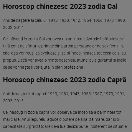
Horoscop chinezesc 2023 zodia Cal
Anii de naștere ai calului: 1918, 1930, 1942, 1954, 1966, 1978, 1990,
2002, 2014
Cei născuți în zodia Cal vor avea un an intens. Astrele îi sfătuiesc să
țină cont de sfaturile primite din partea persoanelor de sex feminin,
căci așa vor reuși să evolueze și să-și îndeplinească tot ceea ce și-au
propus. Dacă vor avea o minte deschisă, atunci cu siguranță și ideile
ce se vor naște îi vor ajuta în plan profesional.
Horoscop chinezesc 2023 zodia Capră
Anii de naștere ai caprei: 1919, 1931, 1943, 1955, 1967, 1979, 1991,
2003, 2015
Cei născuți în zodia capră vor observa că încep să aibă mintea tot
mai clară. Anul Iepurelui aduce o putere de analiză mare, dar și o
capacitate surprinzătoare de-a lua decizii bune, indiferent de situație.