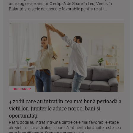
astrologice ale anului. O eclipsă de Soare în Leu, Venus în
Balanță și o serie de aspecte favorabile pentru relații...
HOROSCOP
4 zodii care au intrat în cea mai bună perioadă a
vieții lor. Jupiter le aduce noroc, bani și
oportunități
Patru zodii au intrat într-una dintre cele mai favorabile etape
ale vieții lor, iar astrologii spun că influența lui Jupiter este cea
care face diferența. Planeta norocului și a...