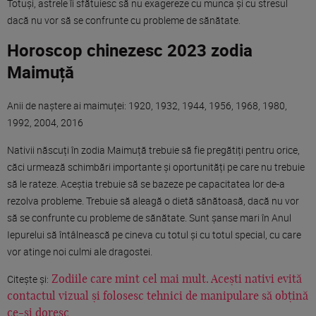
Totuși, astrele îi sfătuiesc să nu exagereze cu munca și cu stresul
dacă nu vor să se confrunte cu probleme de sănătate.
Horoscop chinezesc 2023 zodia
Maimuță
Anii de naștere ai maimuței: 1920, 1932, 1944, 1956, 1968, 1980,
1992, 2004, 2016
Nativii născuți în zodia Maimuță trebuie să fie pregătiți pentru orice,
căci urmează schimbări importante și oportunități pe care nu trebuie
să le rateze. Aceștia trebuie să se bazeze pe capacitatea lor de-a
rezolva probleme. Trebuie să aleagă o dietă sănătoasă, dacă nu vor
să se confrunte cu probleme de sănătate. Sunt șanse mari în Anul
Iepurelui să întâlnească pe cineva cu totul și cu totul special, cu care
vor atinge noi culmi ale dragostei.
Citește și:
Zodiile care mint cel mai mult. Acești nativi evită
contactul vizual și folosesc tehnici de manipulare să obțină
ce-și doresc