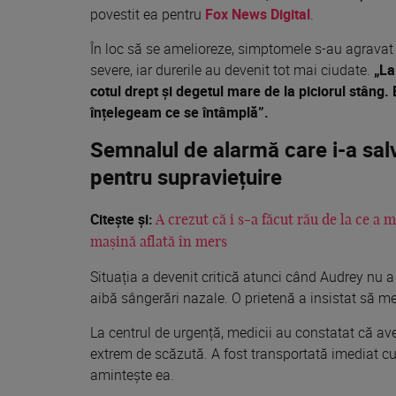
povestit ea pentru
Fox News Digital
.
În loc să se amelioreze, simptomele s-au agravat 
severe, iar durerile au devenit tot mai ciudate.
„La
cotul drept și degetul mare de la piciorul stâng.
înțelegeam ce se întâmplă”.
Semnalul de alarmă care i-a salva
pentru supraviețuire
Citește și:
A crezut că i s-a făcut rău de la ce a
mașină aflată în mers
Situația a devenit critică atunci când Audrey nu a
aibă sângerări nazale. O prietenă a insistat să m
La centrul de urgență, medicii au constatat că ave
extrem de scăzută. A fost transportată imediat c
amintește ea.