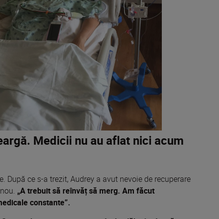
eargă. Medicii nu au aflat nici acum
te. După ce s-a trezit, Audrey a avut nevoie de recuperare
n nou.
„A trebuit să reînvăț să merg. Am făcut
medicale constante”.