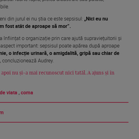
bile.
i din jurul ei nu știa ce este sepsisul:
„Nici eu nu
m fost atât de aproape să mor”.
înființat o organizație prin care ajută supraviețuitorii și
un aspect important: sepsisul poate apărea după aproape
e, o infecție urinară, o amigdalită, gripă sau chiar de
, concluzionează Audrey.
 apoi nu și-a mai recunoscut nici tatăl. A ajuns și în
de viata
,
coma
am