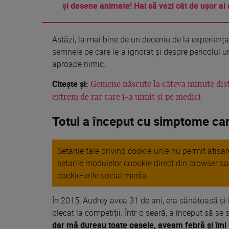
și desene animate! Hai să vezi cât de ușor ai 
Astăzi, la mai bine de un deceniu de la experienț
semnele pe care le-a ignorat și despre pericolul u
aproape nimic.
Citește și:
Gemene născute la câteva minute distan
extrem de rar care i-a uimit și pe medici
Totul a început cu simptome ca
Setarile tale privind cookie-urile nu permit afis
setarile modulelor coookie direct din browser s
cookie-urile social media
În 2015, Audrey avea 31 de ani, era sănătoasă și îș
plecat la competiții. Într-o seară, a început să se 
dar mă dureau toate oasele, aveam febră și îmi e