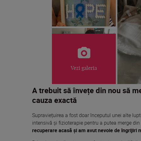
Vezi galeria
A trebuit să învețe din nou să m
cauza exactă
Supraviețuirea a fost doar începutul unei alte lup
intensivă și fizioterapie pentru a putea merge di
recuperare acasă și am avut nevoie de îngrijiri 