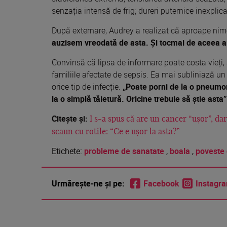
senzația intensă de frig; dureri puternice inexplica
După externare, Audrey a realizat că aproape nimen
auzisem vreodată de asta. Și tocmai de aceea a
Convinsă că lipsa de informare poate costa vieți, a 
familiile afectate de sepsis. Ea mai subliniază 
orice tip de infecție.
„Poate porni de la o pneumoni
la o simplă tăietură. Oricine trebuie să știe asta”
Citește și:
I s-a spus că are un cancer “ușor”, dar
scaun cu rotile: “Ce e ușor la asta?”
Etichete:
probleme de sanatate
,
boala
,
poveste 
Urmărește-ne și pe:
Facebook
Instagr