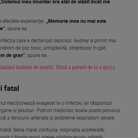
„Sistemul meu imunitar era atât de slăbit încât mă
 efectele experienței.
„Memoria mea nu mai este
te”
, spune ea.
 infecția care a declanșat sepsisul. Audrey a primit mai
sindrom de șoc toxic, amigdalită, streptococ în gât,
em de grav”
, spune ea.
tămână înainte de nuntă. Totul a pornit de la o pizza
i fatal
l reacționează exagerat la o infecție, iar răspunsul
rgane și țesuturi. Potrivit medicilor, boala poate provoca
ă a tensiunii arteriale și probleme respiratorii severe.
mără: febra mare; confuzia; respirația accelerată;
pulsul foarte rapid; pielea albăstruie sau pătată;