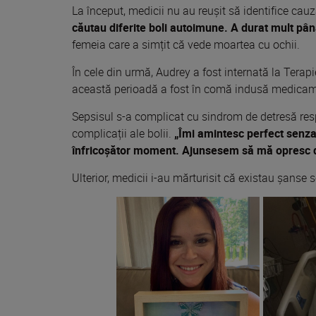
La început, medicii nu au reușit să identifice cauz
căutau diferite boli autoimune. A durat mult pâ
femeia care a simțit că vede moartea cu ochii.
În cele din urmă, Audrey a fost internată la Terap
această perioadă a fost în comă indusă medica
Sepsisul s-a complicat cu sindrom de detresă resp
complicații ale bolii.
„Îmi amintesc perfect senzaț
înfricoșător moment. Ajunsesem să mă opresc du
Ulterior, medicii i-au mărturisit că existau șanse