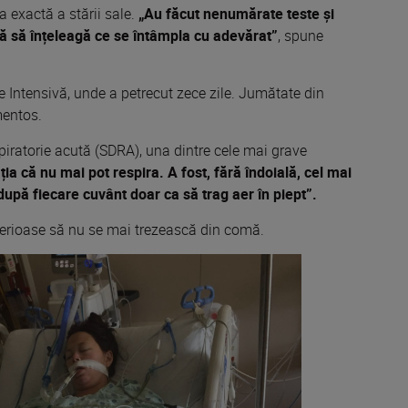
a exactă a stării sale.
„Au făcut nenumărate teste și
nă să înțeleagă ce se întâmpla cu adevărat”
, spune
ie Intensivă, unde a petrecut zece zile. Jumătate din
mentos.
iratorie acută (SDRA), una dintre cele mai grave
ia că nu mai pot respira. A fost, fără îndoială, cel mai
pă fiecare cuvânt doar ca să trag aer în piept”.
 serioase să nu se mai trezească din comă.