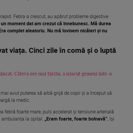
rapid. Febra a crescut, au apărut probleme digestive
 un moment dat am crezut că înnebunesc. Mă durea
 Era complet aleatoriu. Nu mă lovisem nicăieri și nu
t viața. Cinci zile în comă și o luptă
 mâncat. Câteva ore mai târziu, a născut gemeni într-o
 mai avut puterea să aibă grijă de copii și a început să
eargă la medic.
a febră foarte mare, puls accelerat și tensiune arterială
u ambulanța la spital.
„Eram foarte, foarte bolnavă”
, își