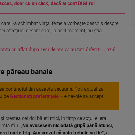
acces, doar cu un click, dacă ai cont DIGI.ro!
a care i-a schimbat viața, femeia vorbește deschis despre
nei afecțiuni despre care, la acel moment, nu știa
ță au aflat după zeci de ani că au tați diferiți. Cazul
re păreau banale
area continutul din aceasta sectiune. Poti actualiza
au de
Gestionați preferințele
– e nevoie sa accepti
i creștea cei doi băieți mici, în timp ce soțul ei era
simtă rău.
„Nu avusesem niciodată gripă până atunci,
ra foarte frig. Am crezut că asta trebuie să fie”
, a