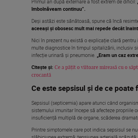
Primul an după externare a fost extrem de dificil:
îmbolnăveam continuu”.
Deși astăzi este sănătoasă, spune că încă resimte
aceeași și obosesc mult mai repede decât înain
Nici în prezent nu există o explicație clară pentru
multe diagnostice în timpul spitalizării, inclusiv 
infecție urinară și pneumonie.
„Eram un caz extr
Citește și:
Ce a pățit o viitoare mireasă cu o săp
crocantă
Ce este sepsisul și de ce poate f
Sepsisul (septicemia) apare atunci când organismu
sistemului imunitar începe să afecteze propriile o
insuficiență multiplă de organe, scăderea dramatic
Printre simptomele care pot indica sepsisul se nu
slăbiciunea extremă; tensiunea arterială scăzută; 