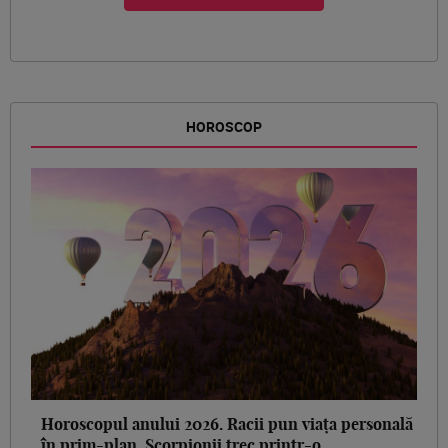
HOROSCOP
Horoscopul anului 2026. Racii pun viața personală
în prim-plan, Scorpionii trec printr-o