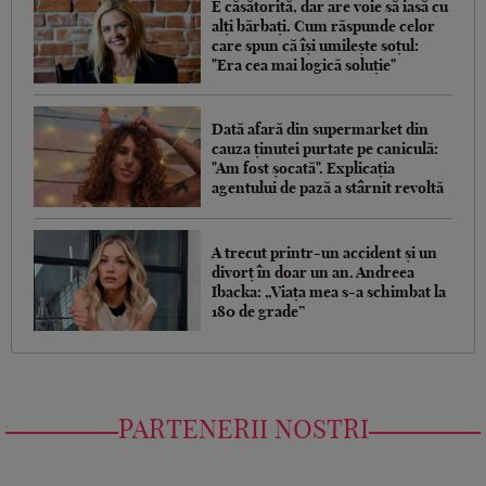
E căsătorită, dar are voie să iasă cu
alți bărbați. Cum răspunde celor
care spun că își umilește soțul:
"Era cea mai logică soluție"
Dată afară din supermarket din
cauza ținutei purtate pe caniculă:
"Am fost șocată". Explicația
agentului de pază a stârnit revoltă
A trecut printr-un accident și un
divorț în doar un an. Andreea
Ibacka: „Viața mea s-a schimbat la
180 de grade”
PARTENERII NOSTRI