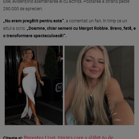
Ellie, evidențiind asemănarea ei cu actrița. Postarea a strâns peste
290.000 de aprecieri.
„Nu eram pregătit pentru asta”
, a comentat un fan, în timp ce un
altul a scris:
„Doamne, chiar semeni cu Margot Robbie. Bravo, fată, e
o transformare spectaculoasă!”.
Citește și:
Povestea Lizei, tânăra care a slăbit 63 de