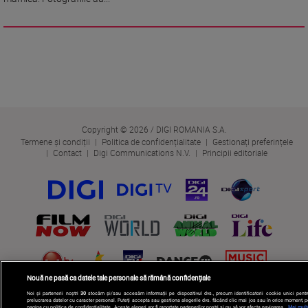
Copyright © 2026 / DIGI ROMANIA S.A.
Termene și condiții
Politica de confidențialitate
Gestionați preferințele
Contact
Digi Communications N.V.
Principii editoriale
Nouă ne pasă ca datele tale personale să rămână confidențiale
Noi și partenerii noștri
30
stocăm și/sau accesăm informații pe dispozitivul dvs., precum identificatorii cookie unici pentr
prelucrarea datelor cu caracter personal. Puteți accepta sau gestiona alegerile dvs. făcând clic mai jos sau în orice moment, p
pagina cu politica de confidențialitate. Aceste alegeri vor fi raportate partenerilor noștri și nu vă vor afecta navigarea.
Mai mult