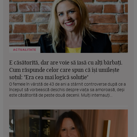
ACTUALITATE
E căsătorită, dar are voie să iasă cu alți bărbați.
Cum răspunde celor care spun că își umilește
soțul: "Era cea mai logică soluție"
O femeie în vârstă de 43 de ani a stârnit controverse după ce a
început să vorbească deschis despre viața sa amoroasă, deși
este căsătorită de peste două decenii. Mulți internauți...