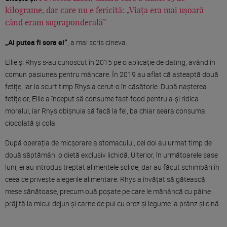
kilograme, dar care nu e fericită: „Viața era mai ușoară
când eram supraponderală”
„Ai putea fi sora ei”
, a mai scris cineva.
Ellie și Rhys s-au cunoscut în 2015 pe o aplicație de dating, având în
comun pasiunea pentru mâncare. În 2019 au aflat că așteaptă două
fetițe, iar la scurt timp Rhys a cerut-o în căsătorie. După nașterea
fetițelor, Ellie a început să consume fast-food pentru a-și ridica
moralul, iar Rhys obișnuia să facă la fel, ba chiar seara consuma
ciocolată și cola.
După operația de micșorare a stomacului, cei doi au urmat timp de
două săptămâni o dietă exclusiv lichidă. Ulterior, în următoarele șase
luni, ei au introdus treptat alimentele solide, dar au făcut schimbări în
ceea ce privește alegerile alimentare. Rhys a învățat să gătească
mese sănătoase, precum ouă poșate pe care le mănâncă cu pâine
prăjită la micul dejun și carne de pui cu orez și legume la prânz și cină.