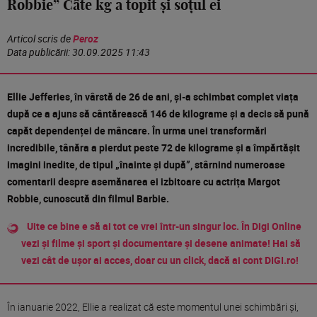
Robbie” Câte kg a topit și soțul ei
Articol scris de
Peroz
Data publicării:
30.09.2025 11:43
Ellie Jefferies, în vârstă de 26 de ani, și-a schimbat complet viața
după ce a ajuns să cântărească 146 de kilograme și a decis să pună
capăt dependenței de mâncare. În urma unei transformări
incredibile, tânăra a pierdut peste 72 de kilograme și a împărtășit
imagini inedite, de tipul „înainte și după”, stârnind numeroase
comentarii despre asemănarea ei izbitoare cu actrița Margot
Robbie, cunoscută din filmul Barbie.
Uite ce bine e să ai tot ce vrei într-un singur loc. În Digi Online
vezi și filme și sport și documentare și desene animate! Hai să
vezi cât de ușor ai acces, doar cu un click, dacă ai cont DIGI.ro!
În ianuarie 2022, Ellie a realizat că este momentul unei schimbări și,