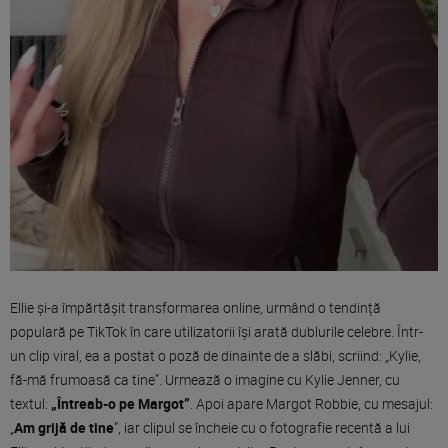
Ellie și-a împărtășit transformarea online, urmând o tendință
populară pe TikTok în care utilizatorii își arată dublurile celebre. Într-
un clip viral, ea a postat o poză de dinainte de a slăbi, scriind: „Kylie,
fă-mă frumoasă ca tine”. Urmează o imagine cu Kylie Jenner, cu
textul:
„Întreab-o pe Margot”
. Apoi apare Margot Robbie, cu mesajul:
„
Am grijă de tine
”, iar clipul se încheie cu o fotografie recentă a lui