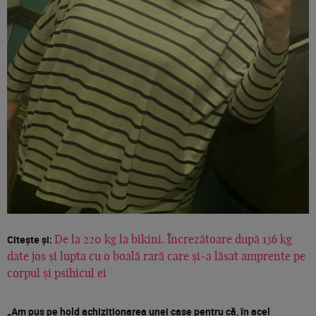
Citește și:
De la 220 kg la bikini. Încrezătoare după 136 kg
date jos și lupta cu o boală rară care și-a lăsat amprente pe
corpul și psihicul ei
„Am pus pe hold achiziționarea unei case pentru că, în acel