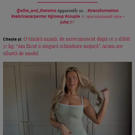
@ellie_and_thetwins
#transformation
Apparently so…
#sabrinacarpenter
#glowup
#couple
♬ оригинальный звук -
julia౨ৎ˚
Citește și:
O tânără mamă, de nerecunoscut după ce a slăbit
57 kg: “Am făcut o singură schimbare majoră”. Acum are
siluetă de model