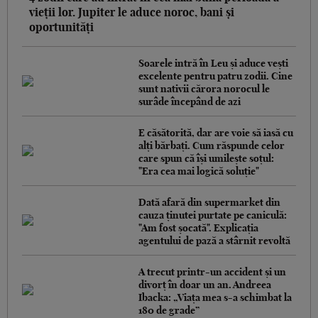
vieții lor. Jupiter le aduce noroc, bani și
oportunități
Soarele intră în Leu și aduce vești
excelente pentru patru zodii. Cine
sunt nativii cărora norocul le
surâde începând de azi
E căsătorită, dar are voie să iasă cu
alți bărbați. Cum răspunde celor
care spun că își umilește soțul:
"Era cea mai logică soluție"
Dată afară din supermarket din
cauza ținutei purtate pe caniculă:
"Am fost șocată". Explicația
agentului de pază a stârnit revoltă
A trecut printr-un accident și un
divorț în doar un an. Andreea
Ibacka: „Viața mea s-a schimbat la
180 de grade”