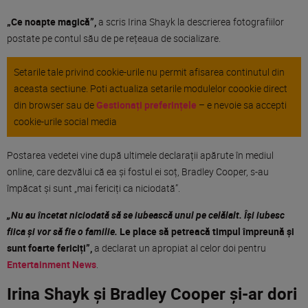
„Ce noapte magică”,
a scris Irina Shayk la descrierea fotografiilor
postate pe contul său de pe rețeaua de socializare.
Setarile tale privind cookie-urile nu permit afisarea continutul din
aceasta sectiune. Poti actualiza setarile modulelor coookie direct
din browser sau de
Gestionați preferințele
– e nevoie sa accepti
cookie-urile social media
Postarea vedetei vine după ultimele declarații apărute în mediul
online, care dezvălui că ea și fostul ei soț, Bradley Cooper, s-au
împăcat și sunt „mai fericiți ca niciodată”.
„Nu au încetat niciodată să se iubească unul pe celălalt. Își iubesc
fiica și vor să fie o familie.
Le place să petreacă timpul împreună și
sunt foarte fericiți”,
a declarat un apropiat al celor doi pentru
Entertainment News
.
Irina Shayk și Bradley Cooper și-ar dori