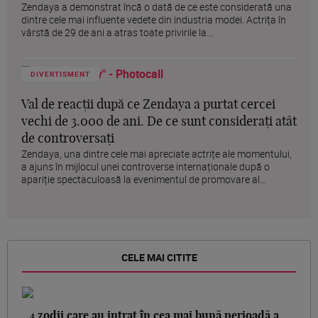
Zendaya a demonstrat încă o dată de ce este considerată una
dintre cele mai influente vedete din industria modei. Actrița în
vârstă de 29 de ani a atras toate privirile la...
DIVERTISMENT
Val de reacții după ce Zendaya a purtat cercei
vechi de 3.000 de ani. De ce sunt considerați atât
de controversați
Zendaya, una dintre cele mai apreciate actrițe ale momentului,
a ajuns în mijlocul unei controverse internaționale după o
apariție spectaculoasă la evenimentul de promovare al...
CELE MAI CITITE
4 zodii care au intrat în cea mai bună perioadă a