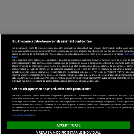
Nouă ne pasă ca datele tale personale să rămână confidențiale
Noi și partenerii noștri
30
stocăm și/sau accesăm informații pe dispozitivul dvs., precum identificatorii cookie unici pentr
prelucrarea datelor cu caracter personal. Puteți accepta sau gestiona alegerile dvs. făcând clic mai jos sau în orice moment, p
pagina cu politica de confidențialitate. Aceste alegeri vor fi raportate partenerilor noștri și nu vă vor afecta navigarea.
Mai mult
detalii
Noi si partenerii nostri (retelele de socializare si agentiile de publicitate partenere, precum si furnizorii nostri de servicii de da
analitice) prelucram date pentru a permite website-ului sa functioneze, pentru a personaliza continutul si anunturile publicitar
afisate in functie de interesele si/sau profilul dvs., pentru a va oferi functionalitati aferente retelelor de socializare si pentru
analiza traficul pe website. Beneficiati de drepturile prevazute de art. 15-22 din GDPR in legatura cu prelucrarea datelor c
caracter personal. Aceste drepturi pot fi exercitate prin modalitatea indicata
aici
. Prin click pe “ACCEPT TOATE”, acceptat
folosirea tuturor Tehnologiilor de tip Cookie, care implica inclusiv acceptul dvs. cu privire la stocarea/accesarea informatiilor d
catre Vendor-ii cu care colaboram. Prin click pe “VREAU SA MODIFIC SETARILE INDIVIDUAL” puteti schimba preferintele in mo
individual, mai putin cele legate de cookie strict necesare pentru functionarea website-ului.
Atât noi, cât și partenerii noștri prelucrăm datele pentru a oferi:
Utilizarea profilurilor pentru selectarea conținutului personalizat. Dezvoltarea și îmbunătățirea serviciilor. Stocarea și/sa
accesarea informațiilor de pe un dispozitiv. Măsurarea performanței reclamelor. Utilizarea profilurilor pentru selectare
publicității personalizate. Crearea profilurilor de conținut personalizat. Măsurarea performanței conținutului. Crearea profilurilo
pentru publicitate personalizată. Utilizarea de date limitate pentru a selecta publicitatea. Înțelegerea publicului prin statistic
sau combinații de date din surse diferite. Utilizarea datelor limitate pentru a selecta conținutul. Date precise de geolocație ș
identificarea prin scanarea dispozitivului.
Listă parteneri (furnizori)
ACCEPT TOATE
VREAU SA MODIFIC SETARILE INDIVIDUAL