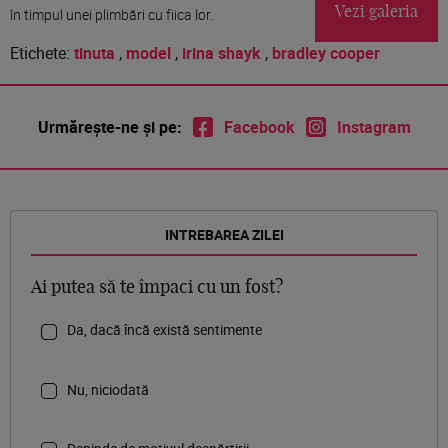
Vezi galeria
în timpul unei plimbări cu fiica lor.
Etichete:
tinuta
,
model
,
irina shayk
,
bradley cooper
Urmărește-ne și pe:
Facebook
Instagram
INTREBAREA ZILEI
Ai putea să te împaci cu un fost?
Da, dacă încă există sentimente
Nu, niciodată