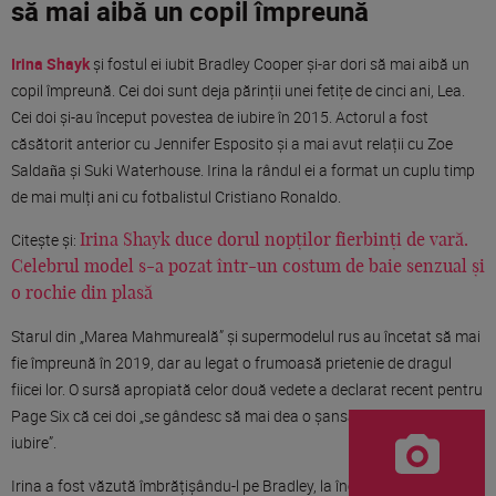
să mai aibă un copil împreună
Irina Shayk
și fostul ei iubit Bradley Cooper și-ar dori să mai aibă un
copil împreună. Cei doi sunt deja părinții unei fetițe de cinci ani, Lea.
Cei doi și-au început povestea de iubire în 2015. Actorul a fost
căsătorit anterior cu Jennifer Esposito și a mai avut relații cu Zoe
Saldaña și Suki Waterhouse. Irina la rândul ei a format un cuplu timp
de mai mulți ani cu fotbalistul Cristiano Ronaldo.
Citește și:
Irina Shayk duce dorul nopților fierbinți de vară.
Celebrul model s-a pozat într-un costum de baie senzual și
o rochie din plasă
Starul din „Marea Mahmureală” și supermodelul rus au încetat să mai
fie împreună în 2019, dar au legat o frumoasă prietenie de dragul
fiicei lor. O sursă apropiată celor două vedete a declarat recent pentru
Page Six că cei doi „se gândesc să mai dea o șansă poveștii lor de
iubire”.
Irina a fost văzută îmbrățișându-l pe Bradley, la începutul acestei luni,