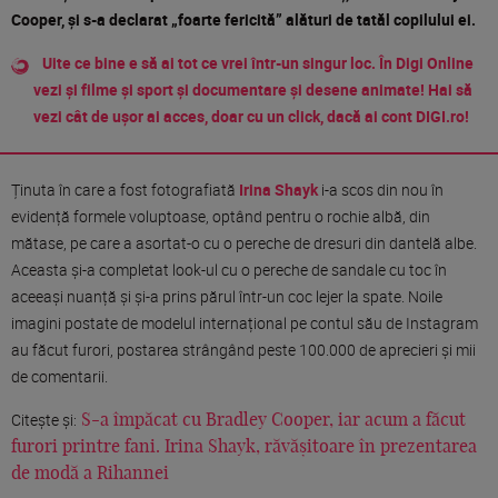
Cooper, și s-a declarat „foarte fericită” alături de tatăl copilului ei.
Uite ce bine e să ai tot ce vrei într-un singur loc. În Digi Online
vezi și filme și sport și documentare și desene animate! Hai să
vezi cât de ușor ai acces, doar cu un click, dacă ai cont DIGI.ro!
Ținuta în care a fost fotografiată
Irina Shayk
i-a scos din nou în
evidență formele voluptoase, optând pentru o rochie albă, din
mătase, pe care a asortat-o cu o pereche de dresuri din dantelă albe.
Aceasta și-a completat look-ul cu o pereche de sandale cu toc în
aceeași nuanță și și-a prins părul într-un coc lejer la spate. Noile
imagini postate de modelul internațional pe contul său de Instagram
au făcut furori, postarea strângând peste 100.000 de aprecieri și mii
de comentarii.
Citește și:
S-a împăcat cu Bradley Cooper, iar acum a făcut
furori printre fani. Irina Shayk, răvășitoare în prezentarea
de modă a Rihannei