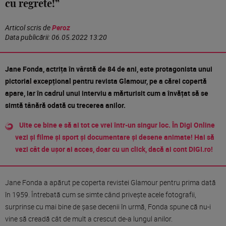
cu regrete!”
Articol scris de
Peroz
Data publicării:
06.05.2022 13:20
Jane Fonda, actrița în vârstă de 84 de ani, este protagonista unui
pictorial excepțional pentru revista Glamour, pe a cărei copertă
apare, iar în cadrul unui interviu a mărturisit cum a învățat să se
simtă tânără odată cu trecerea anilor.
Uite ce bine e să ai tot ce vrei într-un singur loc. În Digi Online
vezi și filme și sport și documentare și desene animate! Hai să
vezi cât de ușor ai acces, doar cu un click, dacă ai cont DIGI.ro!
Jane Fonda a apărut pe coperta revistei Glamour pentru prima dată
în 1959. Întrebată cum se simte când privește acele fotografii,
surprinse cu mai bine de șase decenii în urmă, Fonda spune că nu-i
vine să creadă cât de mult a crescut de-a lungul anilor.