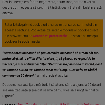
Deși în tinerețe era foarte negativistă, acum, însă, actrița a vorbit
despre cum reușește să se simtă tânără, deși vârsta din buletin arată
altceva.
Setarile tale privind cookie-urile nu permit afisarea continutul din
aceasta sectiune. Poti actualiza setarile modulelor coookie direct
din browser sau de
Gestionați preferințele
– e nevoie sa accepti
cookie-urile social media
”Curiozitatea înseamnă să pui întrebări, înseamnă să citești cât mai
multe cărți, să te afli în diferite situații, să găsești ceva pozitiv în
fiecare.”, a mai adăugat actrița: ”Pentru acele persoane în vârstă, dacă
vei rămâne curios, vei rămâne tânăr mul timp. Sunt la fel de tânără
cum eram la 20 de ani.
”, a mai precizat actrița.
De asemenea, actrița a mărturisit că atunci când a ajuns la 60 de ani
și-a analizat viața și și-a dat seama că ”nu vrea să ajungă la final cu
regrete.”
Citește și: