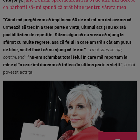
Jane Fonda, spectaculoasă la 83 de ani: Îmi doresc
ca bărbații să-mi spună că arăt bine pentru vârsta mea
”
Când mă pregăteam să împlinesc 60 de ani mi-am dat seama că
urmează să trec în a treia parte a vieții, ultimul act și nu există
posibilitatea de repetiție. Știam sigur că nu vreau să ajung la
sfârșit cu multe regrete, așa că felul în care am trăit cât am putut
de bine, astfel încât să nu ajung să le am.”
, a mai spus actrița,
continuând:
”Mi-am schimbat total felul în care mă raportam la
mine și în care îmi doream să trăiesc în ultima parte a vieții.
”, a mai
povestit actrița.