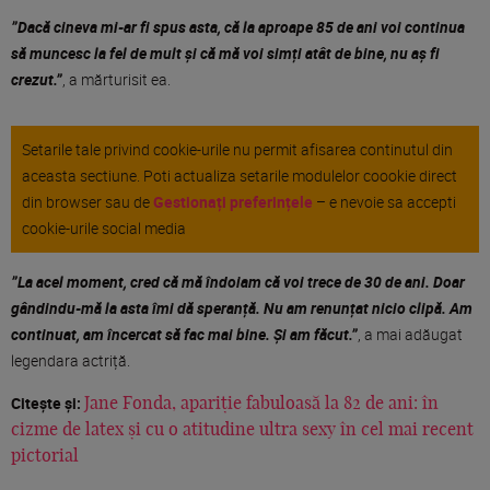
”Dacă cineva mi-ar fi spus asta, că la aproape 85 de ani voi continua
să muncesc la fel de mult și că mă voi simți atât de bine, nu aș fi
crezut.”
, a mărturisit ea.
Setarile tale privind cookie-urile nu permit afisarea continutul din
aceasta sectiune. Poti actualiza setarile modulelor coookie direct
din browser sau de
Gestionați preferințele
– e nevoie sa accepti
cookie-urile social media
”La acel moment, cred că mă îndoiam că voi trece de 30 de ani. Doar
gândindu-mă la asta îmi dă speranță. Nu am renunțat nicio clipă. Am
continuat, am încercat să fac mai bine. Și am făcut.”
, a mai adăugat
legendara actriță.
Citește și:
Jane Fonda, apariție fabuloasă la 82 de ani: în
cizme de latex și cu o atitudine ultra sexy în cel mai recent
pictorial