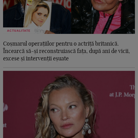
ACTUALITATE
Coșmarul operațiilor pentru o actriță britanică.
Încearcă să-și reconstruiască fața, după ani de vicii,
excese și intervenții eșuate