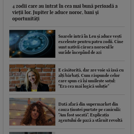
4 zodii care au intrat în cea mai bună perioadă a
vieții lor. Jupiter le aduce noroc, bani și
oportunități
Soarele intră în Leu și aduce vești
excelente pentru patru zodii. Cine
sunt nativii cărora norocul le
surâde începând de azi
E căsătorită, dar are voie să iasă cu
alți bărbați. Cum răspunde celor
care spun că își umilește soțul:
"Era cea mai logică soluție"
Dată afară din supermarket din
cauza ținutei purtate pe caniculă:
"Am fost șocată". Explicația
agentului de pază a stârnit revoltă