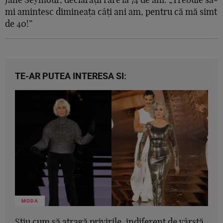
Jane Seymour, declarații rare la 74 de ani: „Trebuie să-
mi amintesc dimineața câți ani am, pentru că mă simt
de 40!”
TE-AR PUTEA INTERESA SI:
MODA
Știu cum să atragă privirile, indiferent de vârstă.