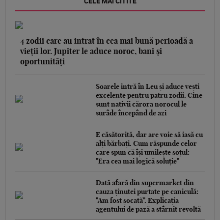
CELE MAI CITITE
4 zodii care au intrat în cea mai bună perioadă a
vieții lor. Jupiter le aduce noroc, bani și
oportunități
Soarele intră în Leu și aduce vești
excelente pentru patru zodii. Cine
sunt nativii cărora norocul le
surâde începând de azi
E căsătorită, dar are voie să iasă cu
alți bărbați. Cum răspunde celor
care spun că își umilește soțul:
"Era cea mai logică soluție"
Dată afară din supermarket din
cauza ținutei purtate pe caniculă:
"Am fost șocată". Explicația
agentului de pază a stârnit revoltă