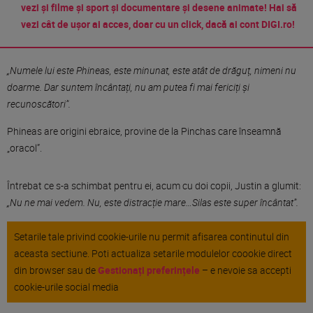
vezi și filme și sport și documentare și desene animate! Hai să
vezi cât de ușor ai acces, doar cu un click, dacă ai cont DIGI.ro!
„Numele lui este Phineas, este minunat, este atât de drăguț, nimeni nu
doarme. Dar suntem încântați, nu am putea fi mai fericiți și
recunoscători”.
Phineas are origini ebraice, provine de la Pinchas care înseamnă
„oracol”.
Întrebat ce s-a schimbat pentru ei, acum cu doi copii, Justin a glumit:
„Nu ne mai vedem. Nu, este distracție mare…Silas este super încântat”.
Setarile tale privind cookie-urile nu permit afisarea continutul din
aceasta sectiune. Poti actualiza setarile modulelor coookie direct
din browser sau de
Gestionați preferințele
– e nevoie sa accepti
cookie-urile social media