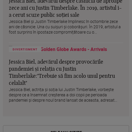
Jessica Biel, adevărul despre căsnicia de aproape
zece ani cu Justin Timberlake. În 2019, artistul i-
a cerut scuze public soției sale
Jessica Biel și Justin Timberlake împlinesc în octombrie zece
ani de căsnicie. Una cu suișuri și coborâșuri. În 2019, artistul a
fost surprins în ipostaze compromițătoare cu o...
DIVERTISMENT
Jessica Biel, adevărul despre provocările
pandemiei și relația cu Justin
Timberlake:"Trebuie să fim acolo unul pentru
celalalt"
Jessica Biel, actrița și soția lui Justin Timberlake, vorbește
despre ce a însemnat creșterea a doi copii pe perioada
pandemiei și despre noul brand lansat de aceasta, adresat...