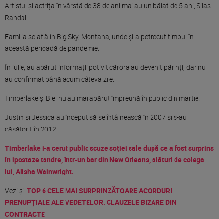
Artistul și actrița în vârstă de 38 de ani mai au un băiat de 5 ani, Silas
Randall.
Familia se află în Big Sky, Montana, unde și-a petrecut timpul în
această perioadă de pandemie.
În iulie, au apărut informații potivit cărora au devenit părinți, dar nu
au confirmat până acum câteva zile.
Timberlake și Biel nu au mai apărut împreună în public din martie.
Justin și Jessica au început să se întâlnească în 2007 și s-au
căsătorit în 2012.
Timberlake i-a cerut public scuze soției sale după ce a fost surprins
în ipostaze tandre, într-un bar din New Orleans, alături de colega
lui, Alisha Wainwright.
Vezi și:
TOP 6 CELE MAI SURPRINZĂTOARE ACORDURI
PRENUPȚIALE ALE VEDETELOR. CLAUZELE BIZARE DIN
CONTRACTE