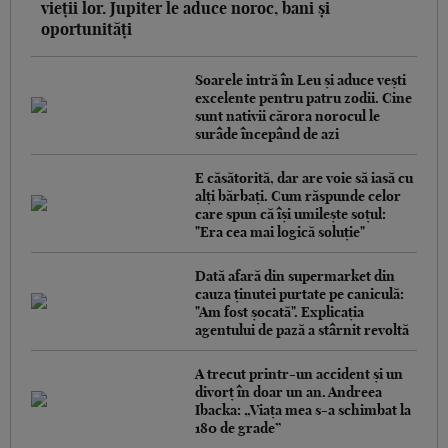
vieții lor. Jupiter le aduce noroc, bani și
oportunități
Soarele intră în Leu și aduce vești
excelente pentru patru zodii. Cine
sunt nativii cărora norocul le
surâde începând de azi
E căsătorită, dar are voie să iasă cu
alți bărbați. Cum răspunde celor
care spun că își umilește soțul:
"Era cea mai logică soluție"
Dată afară din supermarket din
cauza ținutei purtate pe caniculă:
"Am fost șocată". Explicația
agentului de pază a stârnit revoltă
A trecut printr-un accident și un
divorț în doar un an. Andreea
Ibacka: „Viața mea s-a schimbat la
180 de grade”