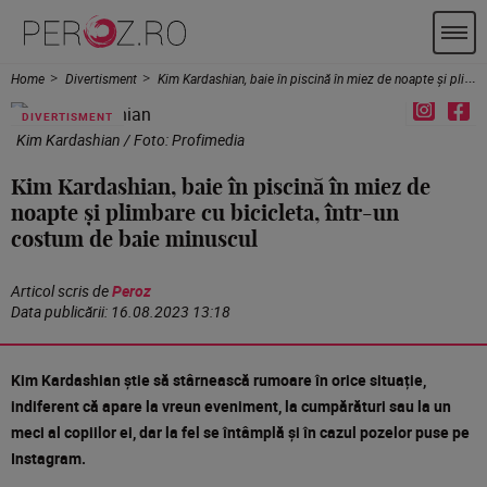
Home
Divertisment
Kim Kardashian, baie în piscină în miez de noapte și plimbare cu bicicleta, într-un costum de baie minuscul
DIVERTISMENT
Kim Kardashian / Foto: Profimedia
Kim Kardashian, baie în piscină în miez de
noapte și plimbare cu bicicleta, într-un
costum de baie minuscul
Articol scris de
Peroz
Data publicării:
16.08.2023 13:18
Kim Kardashian știe să stârnească rumoare în orice situație,
indiferent că apare la vreun eveniment, la cumpărături sau la un
meci al copiilor ei, dar la fel se întâmplă și în cazul pozelor puse pe
Instagram.