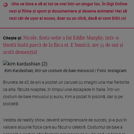
Uite ce bine e să ai tot ce vrei într-un singur loc. În Digi Online
vezi și filme și sport și documentare și desene animate! Hai să
vezi cât de ușor ai acces, doar cu un click, dacă ai cont DIGI.ro!
Citește și:
Nicole, fosta soție a lui Eddie Murphy, într-o
ținută luată parcă de la fiica ei. E bunică, are 55 de ani și
arată demențial
Kim Kardashian, într-un costum de baie minuscul / Foto: Instagram
Bruneta de 42 de ani a postat un carusel cu imagini una mai fierbinte
ca alta, făcute noaptea, în timpul unei escapade în Italia. Într-un
costum de baie minuscul și auriu, Kim a pozat în piscină, dar și pe
bicicletă.
Vedeta de reality show, devenit antreprenoare de succes, și-a pus în
valoare atuurile fizice care au făcut-o celebră. Costumul de baie a