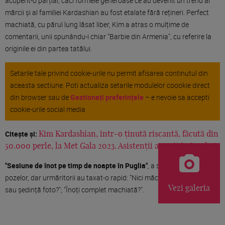
acoperit-o parțial, căci formele generoase ce au devenit un trend al
mărcii și al familiei Kardashian au fost etalate fără rețineri. Perfect
machiată, cu părul lung lăsat liber, Kim a atras o mulțime de
comentarii, unii spunându-i chiar "Barbie din Armenia", cu referire la
originile ei din partea tatălui.
Setarile tale privind cookie-urile nu permit afisarea continutul din
aceasta sectiune. Poti actualiza setarile modulelor coookie direct
din browser sau de
Gestionați preferințele
– e nevoie sa accepti
cookie-urile social media
Citește și:
Kim Kardashian, într-o ținută riscantă, făcută din
50.000 perle, la Met Gala 2023. Asistenții au roit în jurul ei
"Sesiune de înot pe timp de noapte în Puglia"
, a scris ea în dreptul
pozelor, dar urmăritorii au taxat-o rapid: "Nici măcar nu înoți"; "Înot
Vezi galeria
sau ședință foto?"; "Înoți complet machiată?".