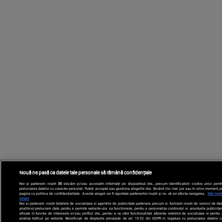
Nouă ne pasă ca datele tale personale să rămână confidențiale
Noi și partenerii noștri
30
stocăm și/sau accesăm informații pe dispozitivul dvs., precum identificatorii cookie unici pentr
prelucrarea datelor cu caracter personal. Puteți accepta sau gestiona alegerile dvs. făcând clic mai jos sau în orice moment, p
pagina cu politica de confidențialitate. Aceste alegeri vor fi raportate partenerilor noștri și nu vă vor afecta navigarea.
Mai mult
detalii
Noi si partenerii nostri (retelele de socializare si agentiile de publicitate partenere, precum si furnizorii nostri de servicii de da
analitice) prelucram date pentru a permite website-ului sa functioneze, pentru a personaliza continutul si anunturile publicitar
afisate in functie de interesele si/sau profilul dvs., pentru a va oferi functionalitati aferente retelelor de socializare si pentru
analiza traficul pe website. Beneficiati de drepturile prevazute de art. 15-22 din GDPR in legatura cu prelucrarea datelor c