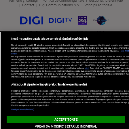
Termene și condiții
Politica de confidențialitate
Gestionați preferințele
Contact
Digi Communications N.V.
Principii editoriale
Nouă ne pasă ca datele tale personale să rămână confidențiale
Noi și partenerii noștri
30
stocăm și/sau accesăm informații pe dispozitivul dvs., precum identificatorii cookie unici pentr
prelucrarea datelor cu caracter personal. Puteți accepta sau gestiona alegerile dvs. făcând clic mai jos sau în orice moment, p
pagina cu politica de confidențialitate. Aceste alegeri vor fi raportate partenerilor noștri și nu vă vor afecta navigarea.
Mai mult
detalii
Noi si partenerii nostri (retelele de socializare si agentiile de publicitate partenere, precum si furnizorii nostri de servicii de da
analitice) prelucram date pentru a permite website-ului sa functioneze, pentru a personaliza continutul si anunturile publicitar
afisate in functie de interesele si/sau profilul dvs., pentru a va oferi functionalitati aferente retelelor de socializare si pentru
analiza traficul pe website. Beneficiati de drepturile prevazute de art. 15-22 din GDPR in legatura cu prelucrarea datelor c
caracter personal. Aceste drepturi pot fi exercitate prin modalitatea indicata
aici
. Prin click pe “ACCEPT TOATE”, acceptat
folosirea tuturor Tehnologiilor de tip Cookie, care implica inclusiv acceptul dvs. cu privire la stocarea/accesarea informatiilor d
catre Vendor-ii cu care colaboram. Prin click pe “VREAU SA MODIFIC SETARILE INDIVIDUAL” puteti schimba preferintele in mo
individual, mai putin cele legate de cookie strict necesare pentru functionarea website-ului.
Atât noi, cât și partenerii noștri prelucrăm datele pentru a oferi:
Utilizarea profilurilor pentru selectarea conținutului personalizat. Dezvoltarea și îmbunătățirea serviciilor. Stocarea și/sa
accesarea informațiilor de pe un dispozitiv. Măsurarea performanței reclamelor. Utilizarea profilurilor pentru selectare
publicității personalizate. Crearea profilurilor de conținut personalizat. Măsurarea performanței conținutului. Crearea profilurilo
pentru publicitate personalizată. Utilizarea de date limitate pentru a selecta publicitatea. Înțelegerea publicului prin statistic
sau combinații de date din surse diferite. Utilizarea datelor limitate pentru a selecta conținutul. Date precise de geolocație ș
identificarea prin scanarea dispozitivului.
Listă parteneri (furnizori)
ACCEPT TOATE
VREAU SA MODIFIC SETARILE INDIVIDUAL