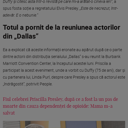
Duffy și citesc asta într-o revistă pe care mi-a arătat-o cineva ieri”
, a
spus fosta soție a regretatului Elvis Presley.
„Este de necrezut, într-
adevăr. E o nebunie.”
Totul a pornit de la reuniunea actorilor
din „Dallas”
Ea a explicat că aceste informații eronate au apărut după ce o parte
dintre actorii din distribuția serialului „Dallas” s-au reunit la Burbank
Marriott Convention Center, la începutul acestei luni. Priscila a
participat la acest eveniment, unde a vorbit cu Duffy (75 de ani), dar și
cu partenera lui, Linda Purl, despre care Presley a spus că actorul este
„îndrăgostit”, potrivit People.
Fiul celebrei Priscilla Presley, după ce a fost la un pas de
moarte din cauza dependenței de opioide: Mama m-a
salvat