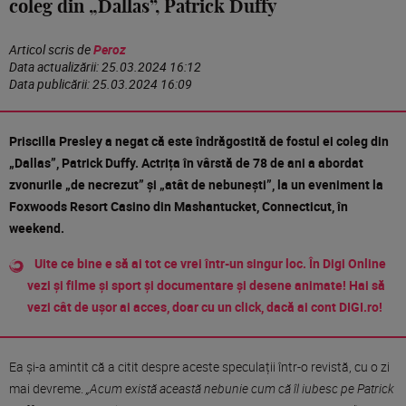
coleg din „Dallas”, Patrick Duffy
Articol scris de
Peroz
Data actualizării:
25.03.2024 16:12
Data publicării:
25.03.2024 16:09
Priscilla Presley a negat că este îndrăgostită de fostul ei coleg din
„Dallas”, Patrick Duffy. Actrița în vârstă de 78 de ani a abordat
zvonurile „de necrezut” și „atât de nebunești”, la un eveniment la
Foxwoods Resort Casino din Mashantucket, Connecticut, în
weekend.
Uite ce bine e să ai tot ce vrei într-un singur loc. În Digi Online
vezi și filme și sport și documentare și desene animate! Hai să
vezi cât de ușor ai acces, doar cu un click, dacă ai cont DIGI.ro!
Ea și-a amintit că a citit despre aceste speculații într-o revistă, cu o zi
mai devreme.
„Acum există această nebunie cum că îl iubesc pe Patrick