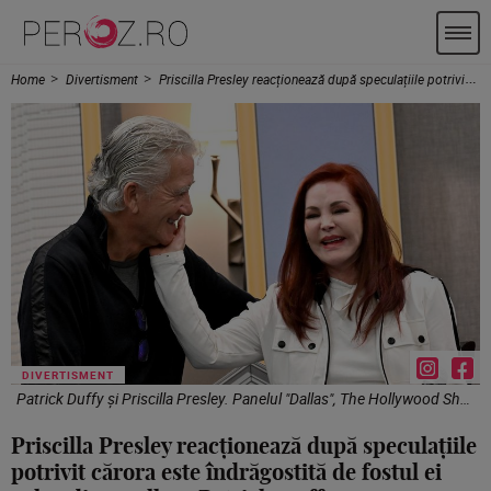
Home
Divertisment
Priscilla Presley reacționează după speculațiile potrivit cărora este îndrăgostită de fostul ei coleg din „Dallas”, Patrick Duffy
DIVERTISMENT
Patrick Duffy și Priscilla Presley. Panelul "Dallas", The Hollywood Show. Profimedia
Priscilla Presley reacționează după speculațiile
potrivit cărora este îndrăgostită de fostul ei