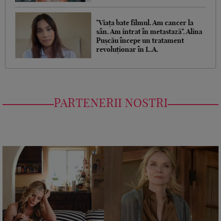
"Viața bate filmul. Am cancer la
sân. Am intrat în metastază". Alina
Pușcău începe un tratament
revoluționar în L.A.
PARTENERII NOSTRI