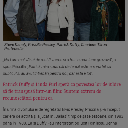
Steve Kanaly, Priscilla Presley, Patrick Duffy, Charlene Tilton.
Profimedia
„Nu l-am mai văzut de multă vreme și a fost o reuniune grozavă”
, a
spus Priscilla.
„Patrick mi-a spus cât de fericit este, am vorbit cu
publicul și au avut întrebări pentru noi, dar asta e tot".
Patrick Duffy și Linda Purl speră ca povestea lor de iubire
să fie transpusă într-un film: Suntem extrem de
recunoscători pentru ea
În urma divorțului ei de regretatul Elvis Presley, Priscilla și-a început
cariera de actriță și a jucat în „Dallas” timp de șase sezoane, din 1983
până în 1988. Ea și Duffy i-au interpretat pe iubiții din liceu, Jenna