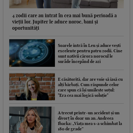
4 zodii care au intrat în cea mai bună perioadă a
vieții lor. Jupiter le aduce noroc, bani și
oportunități
Soarele intră în Leu și aduce vești
excelente pentru patru zodii. Cine
sunt nativii cărora norocul le
surâde începând de azi
E căsătorită, dar are voie să iasă cu
alți bărbați. Cum răspunde celor
care spun că își umilește soțul:
"Era cea mai logică soluție"
A trecut printr-un accident și un
divorț în doar un an. Andreea
Ibacka: „Viața mea s-a schimbat la
180 de grade”