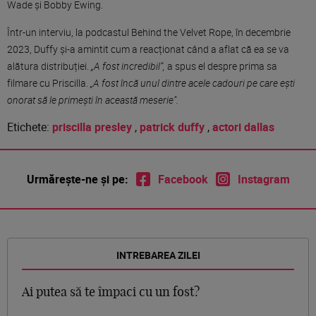
Wade și Bobby Ewing.
Într-un interviu, la podcastul Behind the Velvet Rope, în decembrie
2023, Duffy și-a amintit cum a reacționat când a aflat că ea se va
alătura distribuției.
„A fost incredibil”,
a spus el despre prima sa
filmare cu Priscilla.
„A fost încă unul dintre acele cadouri pe care ești
onorat să le primești în această meserie”.
Etichete:
priscilla presley
,
patrick duffy
,
actori dallas
Urmărește-ne și pe:
Facebook
Instagram
INTREBAREA ZILEI
Ai putea să te împaci cu un fost?