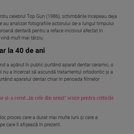
pentru celebrul Top Gun (1986), schimbările începeau deja
re au analizat fotografiile actorului de-a lungul timpului
oroană dentară pentru a reface incisivul afectat în
 vină mult mai târziu.
r la 40 de ani
nd a apărut în public purtând aparat dentar ceramic, o
rul nu a încercat să ascundă tratamentul ortodontic și a
purtând aparatul dentar chiar în perioada filmelor
 și-a cerut „în cele din urmă” scuze pentru criticile
lor, proces care a durat mai multe luni și care a
pe care îl afișează în prezent.