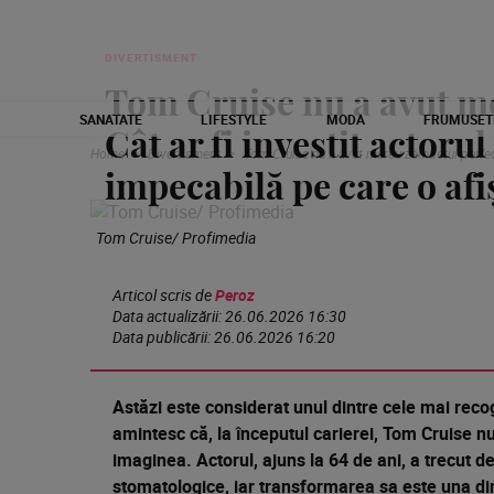
DIVERTISMENT
Tom Cruise nu a avut m
SANATATE
LIFESTYLE
MODA
FRUMUSET
Cât ar fi investit actoru
Home
Divertisment
Tom Cruise nu a avut mereu zâmbetul perfect
impecabilă pe care o af
Tom Cruise/ Profimedia
Articol scris de
Peroz
Data actualizării:
26.06.2026 16:30
Data publicării:
26.06.2026 16:20
Astăzi este considerat unul dintre cele mai recog
amintesc că, la începutul carierei, Tom Cruise 
imaginea. Actorul, ajuns la 64 de ani, a trecut 
stomatologice, iar transformarea sa este una di