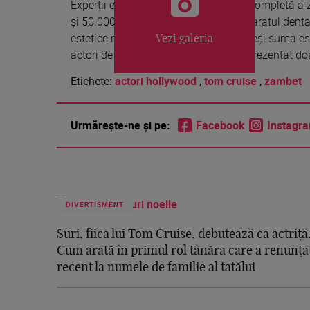
Experții estimează că transformarea completă a z
și 50.000 de dolari, luând în calcul aparatul dentar
estetice realizate de-a lungul anilor. Deși suma es
Vezi galeria
actori de la Hollywood investiția a reprezentat do
Etichete:
actori hollywood
,
tom cruise
,
zambet
Urmărește-ne și pe:
Facebook
Instagr
DIVERTISMENT
Suri, fiica lui Tom Cruise, debutează ca actriță
Cum arată în primul rol tânăra care a renunța
recent la numele de familie al tatălui