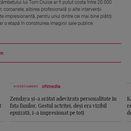
âmbetului lui Tom Cruise ar fi putut costa între 20.000
, coroanele, albirea profesională și alte intervenții
te impresionantă, pentru unul dintre cei mai bine plătiți
ar o etapă în construirea imaginii sale publice.
am
DIVERTISMENT
.
Zendaya și-a arătat adevărata personalitate în
K
t
fața fanilor. Gestul actriței, deși era vizibil
r
epuizată, i-a impresionat pe toți
d