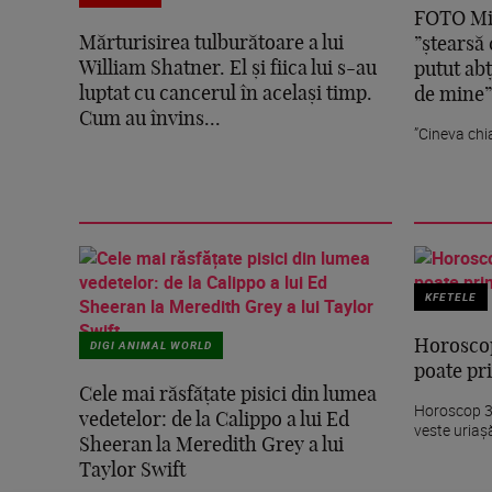
FOTO Mih
Mărturisirea tulburătoare a lui
”ștearsă
William Shatner. El și fiica lui s-au
putut abț
luptat cu cancerul în același timp.
de mine”
Cum au învins...
”Cineva chi
KFETELE
DIGI ANIMAL WORLD
Horoscop
poate pri
Cele mai răsfățate pisici din lumea
Horoscop 30
vedetelor: de la Calippo a lui Ed
veste uriaș
Sheeran la Meredith Grey a lui
Taylor Swift