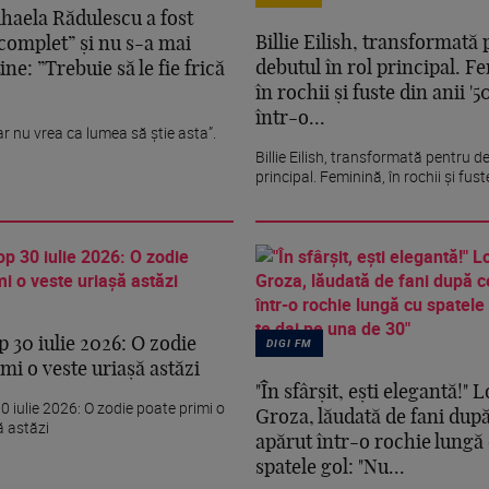
aela Rădulescu a fost
Billie Eilish, transformată
 complet” și nu s-a mai
debutul în rol principal. F
ine: ”Trebuie să le fie frică
în rochii și fuste din anii '5
într-o...
ar nu vrea ca lumea să știe asta”.
Billie Eilish, transformată pentru de
principal. Feminină, în rochii și fuste
 30 iulie 2026: O zodie
DIGI FM
mi o veste uriașă astăzi
"În sfârșit, ești elegantă!"
 iulie 2026: O zodie poate primi o
Groza, lăudată de fani după
ă astăzi
apărut într-o rochie lungă
spatele gol: "Nu...