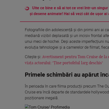
Uite ce bine e să ai tot ce vrei într-un singur
și desene animate! Hai să vezi cât de ușor ai 
Fotografiile din adolescență și din primii ani ai c
mediană vizibil deplasată și un incisiv frontal afe
unui meci de hochei. Deși aceste imperfecțiuni nu
evoluția tehnologiei și a camerelor de filmat, fiec
Citește și:
Avertisment pentru Tom Cruise de la o
viața actorului: "Ține portofelul larg deschis"
Primele schimbări au apărut încă
În perioada în care filma producții precum The Ou
Cruise era încă departe de standardele hollywoodie
poziționare inegală.