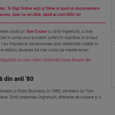
 loc. În Digi Online vezi și filme și sport și documentare
acces, doar cu un click, dacă ai cont DIGI.ro!
arierei arată un
Tom Cruise
cu dinți înghesuiți, o linie
ctat în urma unui accident suferit în copilărie, în timpul
 i-au împiedicat ascensiunea spre celebritate, odată cu
are detaliu devenea tot mai vizibil pe marele ecran.
ligarhul cu care a fost căsătorită noua femeie din
 din anii '80
tsiders și Risky Business, în 1983, zâmbetul lui Tom
ne. Dinții prezentau înghesuiri, diferențe de culoare și o