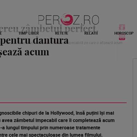
ereu zâmbetul perfect.
E
TIMP LIBER
RETETE
RELATII
HOROSCOP
l pentru dantura
. Cât ar fi investit actorul pentru dantura impecabilă pe care o afișează acum
ișează acum
noscibile chipuri de la Hollywood, însă puțini își mai
nu avea zâmbetul impecabil care îi completează acum
de-a lungul timpului prin numeroase tratamente
ntre cele mai spectaculoase din lumea filmului.