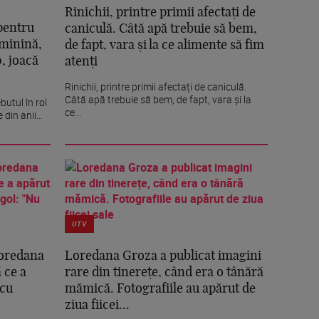
Rinichii, printre primii afectați de
 pentru
caniculă. Câtă apă trebuie să bem,
eminină,
de fapt, vara și la ce alimente să fim
0, joacă
atenți
Rinichii, printre primii afectați de caniculă.
Câtă apă trebuie să bem, de fapt, vara și la
butul în rol
ce...
 din anii...
UTV
 Loredana
Loredana Groza a publicat imagini
 ce a
rare din tinerețe, când era o tânără
 cu
mămică. Fotografiile au apărut de
ziua fiicei...