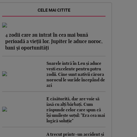
CELE MAI CITITE
4 zodii care au intrat în cea mai bună
perioadă a vieții lor. Jupiter le aduce noroc,
bani și oportunități
Soarele intră în Leu și aduce
vești excelente pentru patru
zodii. Cine sunt nativii cărora
norocul le surâde începând de
azi
E căsătorită, dar are voie să
iasă cu alți bărbați. Cum
răspunde celor care spun că
își umilește soțul: "Era cea mai
logică soluție"
A trecut printr-un accident și