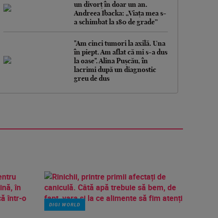
un divorț în doar un an.
Andreea Ibacka: „Viața mea s-
a schimbat la 180 de grade”
"Am cinci tumori la axilă. Una
în piept. Am aflat că mi s-a dus
la oase". Alina Pușcău, în
lacrimi după un diagnostic
greu de dus
DIGI WORLD