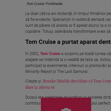
Tom Cruise/ Profimedia
La doar câțiva ani distanță, în timpul filmărilor 
să fie evidente. Specialiștii în estetică dentară ca
sunt de părere că acesta ar fi apelat atunci la o c
copilărie. Totuși, adevărata transformare avea să
Tom Cruise a purtat aparat denta
În 2002,
Tom Cruise
a surprins pe toată lumea câ
alegere rar întâlnită la o vedetă de talia sa. Acto
participat la evenimente, interviuri și promovări 
Minority Report și The Last Samurai.
Citește și:
Brooke Shields dezvăluie că Tom Cruise
dure la adresa ei
Scopul era corectarea mușcăturii și alinierea dinți
contribuit decisiv la obținerea zâmbetului perfect 