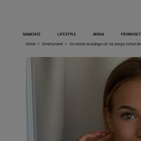
SANATATE
LIFESTYLE
MODA
FRUMUSET
Home
Divertisment
Un model se plânge că i se șterge contul de