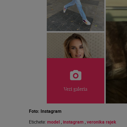
Vezi galeria
Foto: Instagram
Etichete:
model
,
instagram
,
veronika rajek