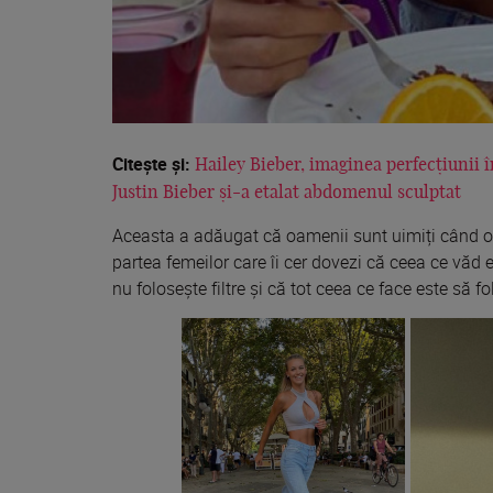
Citește și:
Hailey Bieber, imaginea perfecțiunii în
Justin Bieber și-a etalat abdomenul sculptat
Aceasta a adăugat că oamenii sunt uimiți când o 
partea femeilor care îi cer dovezi că ceea ce văd
nu folosește filtre și că tot ceea ce face este să f