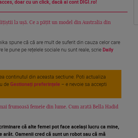
acces, doar cu un click, dacă ai cont DIGI.ro!
țiștii la ușă. Ce a pățit un model din Australia din
ika spune că că are mult de suferit din cauza celor care
e le pune pe rețelele sociale nu sunt reale, scrie
Daily
area continutul din aceasta sectiune. Poti actualiza
au de
Gestionați preferințele
– e nevoie sa accepti
 mai frumoasă femeie din lume. Cum arată Bella Hadid
criminare că alte femei pot face același lucru ca mine,
are arăt. Oamenii cred că sunt un robot sau că mă