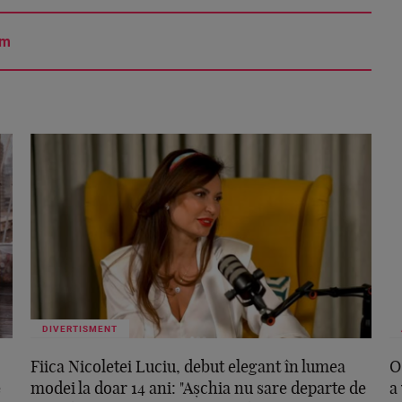
am
DIVERTISMENT
Fiica Nicoletei Luciu, debut elegant în lumea
O
e
modei la doar 14 ani: "Așchia nu sare departe de
a