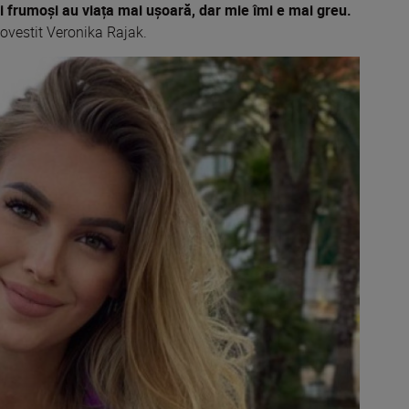
ei frumoși au viața mai ușoară, dar mie îmi e mai greu.
povestit Veronika Rajak.