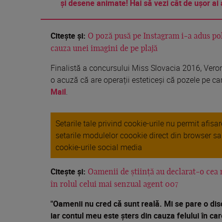
și desene animate! Hai să vezi cât de ușor ai 
Citește și:
O poză pusă pe Instagram i-a adus poli
cauza unei imagini de pe plajă
Finalistă a concursului Miss Slovacia 2016, Veron
o acuză că are operații esteticeși că pozele pe car
Mail
.
Setarile tale privind cookie-urile nu permit afis
setarile modulelor coookie direct din browser s
cookie-urile social media
Citește și:
Oamenii de știință au declarat-o cea
în rolul celui mai senzual agent 007
"Oamenii nu cred că sunt reală. Mi se pare o dis
iar contul meu este șters din cauza felului în c