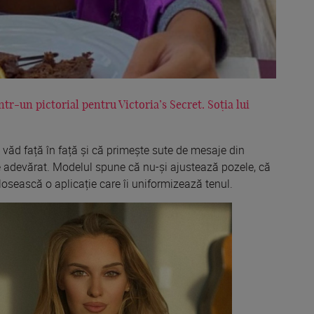
tr-un pictorial pentru Victoria’s Secret. Soția lui
văd față în față și că primește sute de mesaje din
 e adevărat. Modelul spune că nu-și ajustează pozele, că
olosească o aplicație care îi uniformizează tenul.