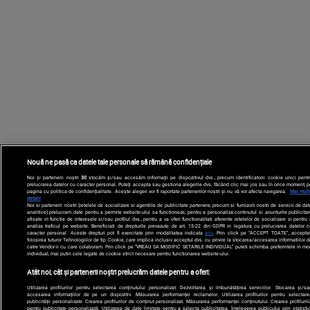
Nouă ne pasă ca datele tale personale să rămână confidențiale
Noi și partenerii noștri
30
stocăm și/sau accesăm informații pe dispozitivul dvs., precum identificatorii cookie unici pentr
prelucrarea datelor cu caracter personal. Puteți accepta sau gestiona alegerile dvs. făcând clic mai jos sau în orice moment, p
pagina cu politica de confidențialitate. Aceste alegeri vor fi raportate partenerilor noștri și nu vă vor afecta navigarea.
Mai mult
detalii
Noi si partenerii nostri (retelele de socializare si agentiile de publicitate partenere, precum si furnizorii nostri de servicii de da
analitice) prelucram date pentru a permite website-ului sa functioneze, pentru a personaliza continutul si anunturile publicitar
afisate in functie de interesele si/sau profilul dvs., pentru a va oferi functionalitati aferente retelelor de socializare si pentru
analiza traficul pe website. Beneficiati de drepturile prevazute de art. 15-22 din GDPR in legatura cu prelucrarea datelor c
caracter personal. Aceste drepturi pot fi exercitate prin modalitatea indicata
aici
. Prin click pe “ACCEPT TOATE”, acceptat
folosirea tuturor Tehnologiilor de tip Cookie, care implica inclusiv acceptul dvs. cu privire la stocarea/accesarea informatiilor d
catre Vendor-ii cu care colaboram. Prin click pe “VREAU SA MODIFIC SETARILE INDIVIDUAL” puteti schimba preferintele in mo
individual, mai putin cele legate de cookie strict necesare pentru functionarea website-ului.
Atât noi, cât și partenerii noștri prelucrăm datele pentru a oferi:
Utilizarea profilurilor pentru selectarea conținutului personalizat. Dezvoltarea și îmbunătățirea serviciilor. Stocarea și/sa
accesarea informațiilor de pe un dispozitiv. Măsurarea performanței reclamelor. Utilizarea profilurilor pentru selectare
publicității personalizate. Crearea profilurilor de conținut personalizat. Măsurarea performanței conținutului. Crearea profilurilo
pentru publicitate personalizată. Utilizarea de date limitate pentru a selecta publicitatea. Înțelegerea publicului prin statistic