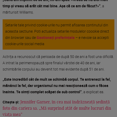
timp și vreau să arăt cât mai bine. Așa că ce am de făcut?»”
, a
mărturisit Williams.
Setarile tale privind cookie-urile nu permit afisarea continutul din
aceasta sectiune. Poti actualiza setarile modulelor coookie direct
din browser sau de
Gestionați preferințele
– e nevoie sa accepti
cookie-urile social media
Actrița a recunoscut că perioada de după 50 de ani a fost una dificilă.
A intrat la perimenopauză spre finalul vârstei de 40 de ani, iar
schimbările corpului au devenit tot mai evidente după 51 de ani.
„Este incredibil cât de mult se schimbă corpul. Te antrenezi la fel,
mănânci la fel, dar organismul nu mai reacționează cum o făcea
înainte. Te simți complet scăpat de sub control”
, a explicat ea.
Citește și:
Jennifer Garner, în cea mai îndrăzneață ședință
foto din cariera sa. „Mă surprind atât de multe lucruri din
viața mea”