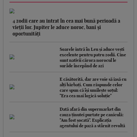
4 zodii care au intrat în cea mai bună perioadă a
vieții lor. Jupiter le aduce noroc, bani și
oportunități
Soarele intră în Leu și aduce vești
excelente pentru patru zodii. Cine
sunt nativii cărora norocul le
surâde începând de azi
E căsătorită, dar are voie să iasă cu
alți bărbați. Cum răspunde celor
care spun că își umilește soțul:
"Era cea mai logică soluție"
Dată afară din supermarket din
cauza ținutei purtate pe caniculă:
"Am fost șocată". Explicația
agentului de pază a stârnit revoltă