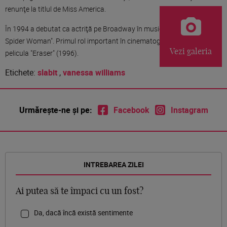
renunţe la titlul de Miss America.
În 1994 a debutat ca actriţă pe Broadway în musicalul "Kiss of the
Spider Woman". Primul rol important în cinematografie a fost cel din
Vezi galeria
pelicula "Eraser" (1996).
Etichete:
slabit
,
vanessa williams
Urmărește-ne și pe:
Facebook
Instagram
INTREBAREA ZILEI
Ai putea să te împaci cu un fost?
Da, dacă încă există sentimente