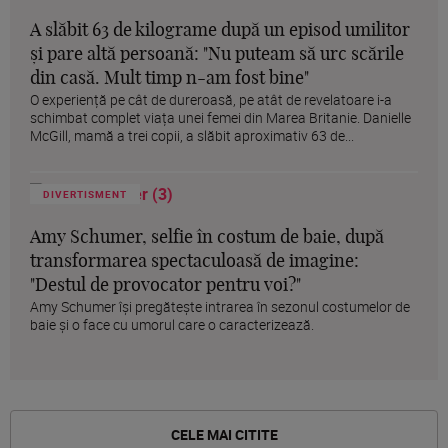
A slăbit 63 de kilograme după un episod umilitor
și pare altă persoană: "Nu puteam să urc scările
din casă. Mult timp n-am fost bine"
O experiență pe cât de dureroasă, pe atât de revelatoare i-a
schimbat complet viața unei femei din Marea Britanie. Danielle
McGill, mamă a trei copii, a slăbit aproximativ 63 de...
DIVERTISMENT
Amy Schumer, selfie în costum de baie, după
transformarea spectaculoasă de imagine:
"Destul de provocator pentru voi?"
Amy Schumer își pregătește intrarea în sezonul costumelor de
baie și o face cu umorul care o caracterizează.
CELE MAI CITITE