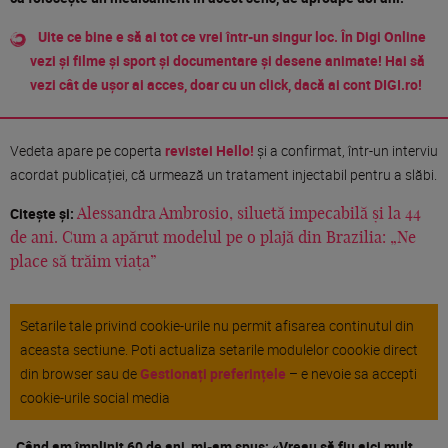
Uite ce bine e să ai tot ce vrei într-un singur loc. În Digi Online
vezi și filme și sport și documentare și desene animate! Hai să
vezi cât de ușor ai acces, doar cu un click, dacă ai cont DIGI.ro!
Vedeta apare pe coperta
revistei Hello!
și a confirmat, într-un interviu
acordat publicației, că urmează un tratament injectabil pentru a slăbi.
Citește și:
Alessandra Ambrosio, siluetă impecabilă și la 44
de ani. Cum a apărut modelul pe o plajă din Brazilia: „Ne
place să trăim viața”
Setarile tale privind cookie-urile nu permit afisarea continutul din
aceasta sectiune. Poti actualiza setarile modulelor coookie direct
din browser sau de
Gestionați preferințele
– e nevoie sa accepti
cookie-urile social media
„Când am împlinit 60 de ani, mi-am spus: «Vreau să fiu aici mult