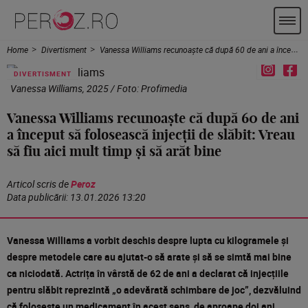
Home
Divertisment
Vanessa Williams recunoaște că după 60 de ani a început să folosească injecții de slăbit: Vreau să fiu aici mult timp și să arăt bine
DIVERTISMENT
Vanessa Williams, 2025 / Foto: Profimedia
Vanessa Williams recunoaște că după 60 de ani
a început să folosească injecții de slăbit: Vreau
să fiu aici mult timp și să arăt bine
Articol scris de
Peroz
Data publicării:
13.01.2026 13:20
Vanessa Williams a vorbit deschis despre lupta cu kilogramele și
despre metodele care au ajutat-o să arate și să se simtă mai bine
ca niciodată. Actrița în vârstă de 62 de ani a declarat că injecțiile
pentru slăbit reprezintă „o adevărată schimbare de joc”, dezvăluind
că folosește un medicament în acest sens, de aproape doi ani.