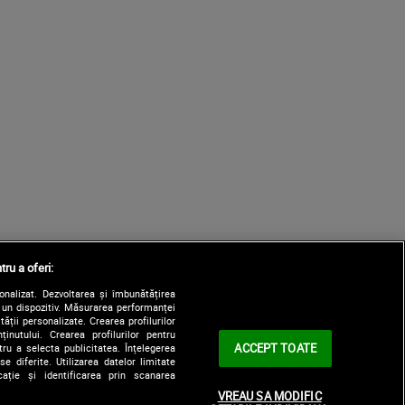
tru a oferi:
sonalizat. Dezvoltarea și îmbunătățirea
e un dispozitiv. Măsurarea performanței
tății personalizate. Crearea profilurilor
nutului. Crearea profilurilor pentru
ACCEPT TOATE
tru a selecta publicitatea. Înțelegerea
e diferite. Utilizarea datelor limitate
ație și identificarea prin scanarea
VREAU SA MODIFIC