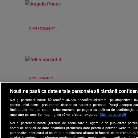
DIVERTISMENT
DIVERTISMENT
Nouă ne pasă ca datele tale personale să rămână confidenț
Noi și partenerii noștri
30
stocăm și/sau accesăm informații pe dispozitivul dvs.
cookie unici pentru prelucrarea datelor cu caracter personal. Puteți accepta sau
făcând clic mai jos sau în orice moment, pe pagina cu politica de confidențialita
raportate partenerilor noștri și nu vă vor afecta navigarea.
Mai multe detalii
Noi si partenerii nostri (retelele de socializare si agentiile de publicitate parten
nostri de servicii de date analitice) prelucram date pentru a permite website-ului
personaliza continutul si anunturile publicitare afisate in functie de interesele si/s
va oferi functionalitati aferente retelelor de socializare si pentru a analiza traficul