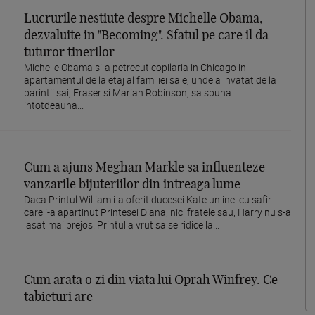
Lucrurile nestiute despre Michelle Obama,
dezvaluite in "Becoming". Sfatul pe care il da
tuturor tinerilor
Michelle Obama si-a petrecut copilaria in Chicago in
apartamentul de la etaj al familiei sale, unde a invatat de la
parintii sai, Fraser si Marian Robinson, sa spuna
intotdeauna...
Cum a ajuns Meghan Markle sa influenteze
vanzarile bijuteriilor din intreaga lume
Daca Printul William i-a oferit ducesei Kate un inel cu safir
care i-a apartinut Printesei Diana, nici fratele sau, Harry nu s-a
lasat mai prejos. Printul a vrut sa se ridice la...
Cum arata o zi din viata lui Oprah Winfrey. Ce
tabieturi are