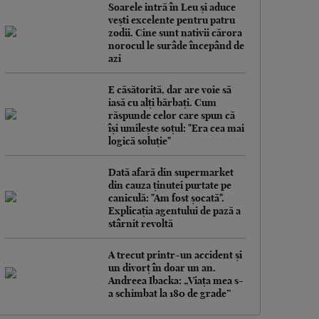
Soarele intră în Leu și aduce
vești excelente pentru patru
zodii. Cine sunt nativii cărora
norocul le surâde începând de
azi
E căsătorită, dar are voie să
iasă cu alți bărbați. Cum
răspunde celor care spun că
își umilește soțul: "Era cea mai
logică soluție"
Dată afară din supermarket
din cauza ținutei purtate pe
caniculă: "Am fost șocată".
Explicația agentului de pază a
stârnit revoltă
A trecut printr-un accident și
un divorț în doar un an.
Andreea Ibacka: „Viața mea s-
a schimbat la 180 de grade”