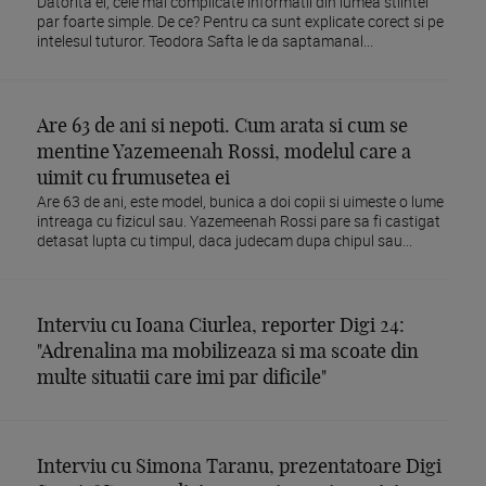
Datorita ei, cele mai complicate informatii din lumea stiintei
par foarte simple. De ce? Pentru ca sunt explicate corect si pe
intelesul tuturor. Teodora Safta le da saptamanal...
Are 63 de ani si nepoti. Cum arata si cum se
mentine Yazemeenah Rossi, modelul care a
uimit cu frumusetea ei
Are 63 de ani, este model, bunica a doi copii si uimeste o lume
intreaga cu fizicul sau. Yazemeenah Rossi pare sa fi castigat
detasat lupta cu timpul, daca judecam dupa chipul sau...
Interviu cu Ioana Ciurlea, reporter Digi 24:
"Adrenalina ma mobilizeaza si ma scoate din
multe situatii care imi par dificile"
Interviu cu Simona Taranu, prezentatoare Digi