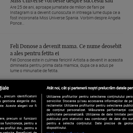
Miss Universe vorbeste despre succesul sau
Are 25 de ani, aproape jumatate de milion de fani pe
Instagram si a devenit cunoscuta in intreaga lume dupa ce a
fost incoronata Miss Universe Spania. Vorbim despre Angela
Ponce...
Feli Donose a devenit mama. Ce nume deosebit
a ales pentru fetita ei
Feli Donose este in culmea fericirii! Artista a devenit in aceasta
dimineata pentru prima data mamica, dupa ce a adus pe
lume o minunatie de fetita.
iale
Atât noi, cât și partenerii noștri prelucrăm datele pen
, precum identificatorii
Utilizarea profilurilor pentru selectarea conținutului per
120
121
122
123
124
125
 gestiona alegerile dvs.
serviciilor. Stocarea și/sau accesarea informațiilor de p
reclamelor. Utilizarea profilurilor pentru selectarea publici
te. Aceste alegeri vor fi
de conținut personalizat. Măsurarea performanței conți
publicitate personalizată. Utilizarea de date limitate pen
ere, precum si furnizorii
publicului prin statistici sau combinații de date din surs
pentru a selecta conținutul. Date precise de geoloc
 sa functioneze, pentru a
dispozitivului.
au profilul dvs., pentru a
 pe website. Beneficiati de