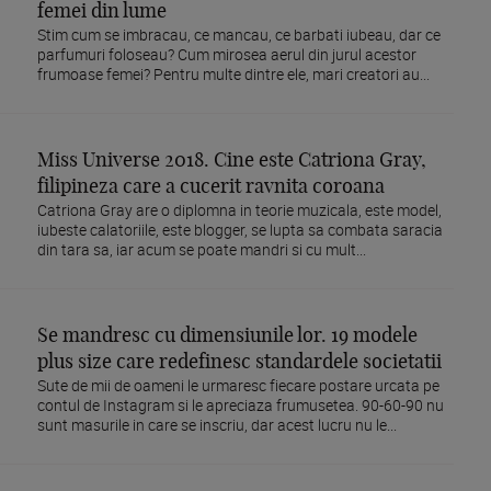
femei din lume
Stim cum se imbracau, ce mancau, ce barbati iubeau, dar ce
parfumuri foloseau? Cum mirosea aerul din jurul acestor
frumoase femei? Pentru multe dintre ele, mari creatori au...
Miss Universe 2018. Cine este Catriona Gray,
filipineza care a cucerit ravnita coroana
Catriona Gray are o diplomna in teorie muzicala, este model,
iubeste calatoriile, este blogger, se lupta sa combata saracia
din tara sa, iar acum se poate mandri si cu mult...
Se mandresc cu dimensiunile lor. 19 modele
plus size care redefinesc standardele societatii
Sute de mii de oameni le urmaresc fiecare postare urcata pe
contul de Instagram si le apreciaza frumusetea. 90-60-90 nu
sunt masurile in care se inscriu, dar acest lucru nu le...