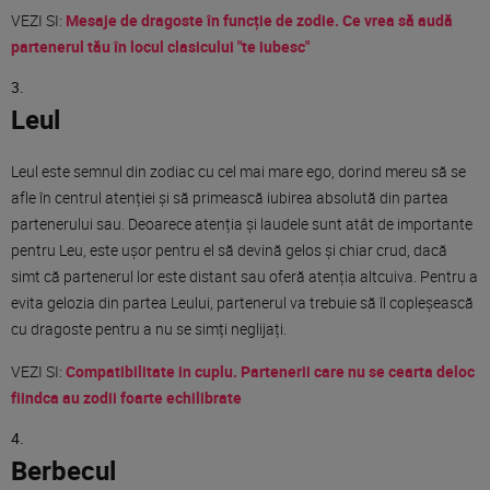
VEZI SI:
Mesaje de dragoste
în
funcție
de zodie. Ce vrea
să
audă
partenerul
tău
în
locul clasicului "te iubesc"
Leul
Leul este semnul din zodiac cu cel mai mare ego, dorind mereu să se
afle în centrul atenției și să primească iubirea absolută din partea
partenerului sau. Deoarece atenția și laudele sunt atât de importante
pentru Leu, este ușor pentru el să devină gelos și chiar crud, dacă
simt că partenerul lor este distant sau oferă atenția altcuiva. Pentru a
evita gelozia din partea Leului, partenerul va trebuie să îl copleșească
cu dragoste pentru a nu se simți neglijați.
VEZI SI:
Compatibilitate in cuplu. Partenerii care nu se cearta deloc
fiindca au zodii foarte echilibrate
Berbecul