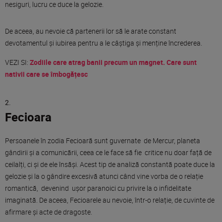
nesiguri, lucru ce duce la gelozie.
De aceea, au nevoie că partenerii lor să le arate constant
devotamentul și iubirea pentru a le câștiga și menține încrederea.
VEZI SI:
Zodiile care atrag banii precum un magnet. Care sunt
nativii care se îmbogățesc
Fecioara
Persoanele în zodia Fecioară sunt guvernate de Mercur, planeta
gândirii și a comunicării, ceea ce le face să fie critice nu doar față de
ceilalți, ci și de ele însăși. Acest tip de analiză constantă poate duce la
gelozie și la o gândire excesivă atunci când vine vorba de o relație
romantică, devenind ușor paranoici cu privire la o infidelitate
imaginată. De aceea, Fecioarele au nevoie, într-o relație, de cuvinte de
afirmare și acte de dragoste.