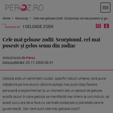
Home
Horoscop
Cele mai geloase zodii: Scorpionul, cel mai posesiv și gelos semn din zodiac
HOROSCOP
Cele mai geloase zodii: Scorpionul, cel mai
posesiv și gelos semn din zodiac
Articol scris de
Peroz
Data publicării:
25.11.2020 06:51
Gelozia este un sentiment ciudat, specific naturii umane, care pune
stăpânire pe tine atunci când te aștepți mai puțin.Deși fiecare
persoană a experimentat la un moment dat un episod de gelozie,
există cazuri în care gelozia se manifestă mai intens la unii indivizi, iar
acest lucru are de-a face cu semnele zodiacale și planetele care le
guvernează. Dar care sunt cele mai geloase zodii?