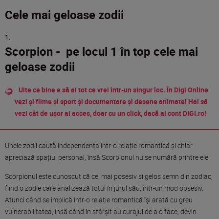
Cele mai geloase zodii
Scorpion - pe locul 1 în top cele mai
geloase zodii
Uite ce bine e să ai tot ce vrei într-un singur loc. În Digi Online
vezi și filme și sport și documentare și desene animate! Hai să
vezi cât de ușor ai acces, doar cu un click, dacă ai cont DIGI.ro!
Unele zodii caută independența într-o relație romantică și chiar
apreciază spațiul personal, însă Scorpionul nu se numără printre ele.
Scorpionul este cunoscut că cel mai posesiv și gelos semn din zodiac,
fiind o zodie care analizează totul în jurul său, într-un mod obsesiv.
Atunci când se implică într-o relație romantică își arată cu greu
vulnerabilitatea, însă când în sfârșit au curajul de a o face, devin