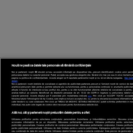
Nouă ne pasă ca datele tale personale să rămână confidențiale
Noi și partenerii noștri
30
stocăm și/sau accesăm informații pe dispozitivul dvs., precum identificatorii cookie unici pentr
prelucrarea datelor cu caracter personal. Puteți accepta sau gestiona alegerile dvs. făcând clic mai jos sau în orice moment, p
pagina cu politica de confidențialitate. Aceste alegeri vor fi raportate partenerilor noștri și nu vă vor afecta navigarea.
Mai mult
detalii
Noi si partenerii nostri (retelele de socializare si agentiile de publicitate partenere, precum si furnizorii nostri de servicii de da
analitice) prelucram date pentru a permite website-ului sa functioneze, pentru a personaliza continutul si anunturile publicitar
afisate in functie de interesele si/sau profilul dvs., pentru a va oferi functionalitati aferente retelelor de socializare si pentru
analiza traficul pe website. Beneficiati de drepturile prevazute de art. 15-22 din GDPR in legatura cu prelucrarea datelor c
caracter personal. Aceste drepturi pot fi exercitate prin modalitatea indicata
aici
. Prin click pe “ACCEPT TOATE”, acceptat
folosirea tuturor Tehnologiilor de tip Cookie, care implica inclusiv acceptul dvs. cu privire la stocarea/accesarea informatiilor d
catre Vendor-ii cu care colaboram. Prin click pe “VREAU SA MODIFIC SETARILE INDIVIDUAL” puteti schimba preferintele in mo
individual, mai putin cele legate de cookie strict necesare pentru functionarea website-ului.
Atât noi, cât și partenerii noștri prelucrăm datele pentru a oferi:
Utilizarea profilurilor pentru selectarea conținutului personalizat. Dezvoltarea și îmbunătățirea serviciilor. Stocarea și/sa
accesarea informațiilor de pe un dispozitiv. Măsurarea performanței reclamelor. Utilizarea profilurilor pentru selectare
publicității personalizate. Crearea profilurilor de conținut personalizat. Măsurarea performanței conținutului. Crearea profilurilo
pentru publicitate personalizată. Utilizarea de date limitate pentru a selecta publicitatea. Înțelegerea publicului prin statistic
sau combinații de date din surse diferite. Utilizarea datelor limitate pentru a selecta conținutul. Date precise de geolocație ș