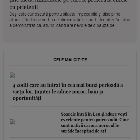
cu prietenii
Deși este cunoscută pentru silueta impecabilă și disciplină
atunci când vine vorba de alimentație și sport, Jennifer Aniston
a demonstrat că, atunci când are nevoie de o pauză de...
CELE MAI CITITE
4 zodii care au intrat în cea mai bună perioadă a
vieții lor. Jupiter le aduce noroc, bani și
oportunități
Soarele intră în Leu și aduce vești
excelente pentru patru zodii. Cine
sunt nativii cărora norocul le
surâde începând de azi