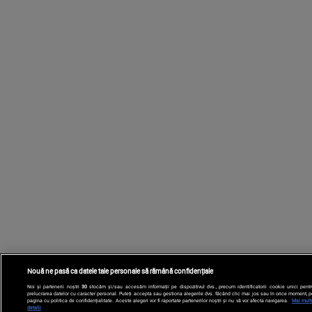
Nouă ne pasă ca datele tale personale să rămână confidențiale
Noi și partenerii noștri
30
stocăm și/sau accesăm informații pe dispozitivul dvs., precum identificatorii cookie unici pentr
prelucrarea datelor cu caracter personal. Puteți accepta sau gestiona alegerile dvs. făcând clic mai jos sau în orice moment, p
pagina cu politica de confidențialitate. Aceste alegeri vor fi raportate partenerilor noștri și nu vă vor afecta navigarea.
Mai mult
detalii