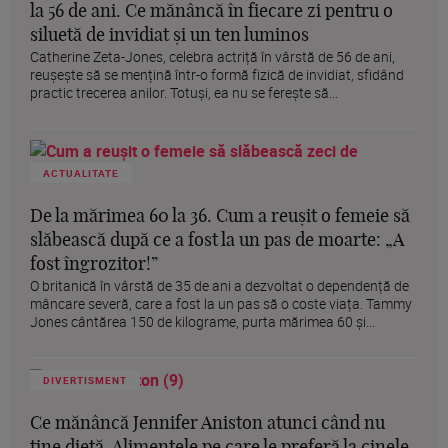
la 56 de ani. Ce mănâncă în fiecare zi pentru o
siluetă de invidiat și un ten luminos
Catherine Zeta-Jones, celebra actriță în vârstă de 56 de ani,
reușește să se mențină într-o formă fizică de invidiat, sfidând
practic trecerea anilor. Totuși, ea nu se ferește să...
ACTUALITATE
De la mărimea 60 la 36. Cum a reușit o femeie să
slăbească după ce a fost la un pas de moarte: „A
fost îngrozitor!”
O britanică în vârstă de 35 de ani a dezvoltat o dependență de
mâncare severă, care a fost la un pas să o coste viața. Tammy
Jones cântărea 150 de kilograme, purta mărimea 60 și...
DIVERTISMENT
Ce mănâncă Jennifer Aniston atunci când nu
ține dietă. Alimentele pe care le preferă la cinele