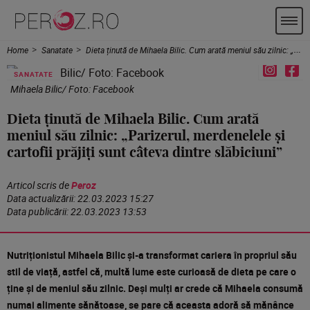
Home
Sanatate
Dieta ținută de Mihaela Bilic. Cum arată meniul său zilnic: „Parizerul, merdenelele și cartofii prăjiți sunt câteva dintre slăbiciuni”
SANATATE
Mihaela Bilic/ Foto: Facebook
Dieta ținută de Mihaela Bilic. Cum arată
meniul său zilnic: „Parizerul, merdenelele și
cartofii prăjiți sunt câteva dintre slăbiciuni”
Articol scris de
Peroz
Data actualizării:
22.03.2023 15:27
Data publicării:
22.03.2023 13:53
Nutriționistul Mihaela Bilic și-a transformat cariera în propriul său
stil de viață, astfel că, multă lume este curioasă de dieta pe care o
ține și de meniul său zilnic. Deși mulți ar crede că Mihaela consumă
numai alimente sănătoase, se pare că aceasta adoră să mănânce