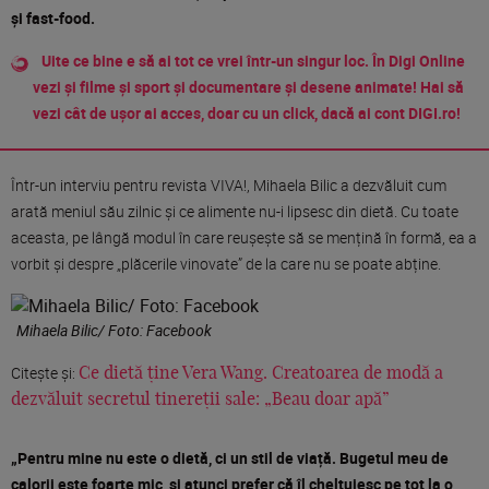
și fast-food.
Uite ce bine e să ai tot ce vrei într-un singur loc. În Digi Online
vezi și filme și sport și documentare și desene animate! Hai să
vezi cât de ușor ai acces, doar cu un click, dacă ai cont DIGI.ro!
Într-un interviu pentru revista VIVA!, Mihaela Bilic a dezvăluit cum
arată meniul său zilnic și ce alimente nu-i lipsesc din dietă. Cu toate
aceasta, pe lângă modul în care reușește să se mențină în formă, ea a
vorbit și despre „plăcerile vinovate” de la care nu se poate abține.
Mihaela Bilic/ Foto: Facebook
Citește și:
Ce dietă ține Vera Wang. Creatoarea de modă a
dezvăluit secretul tinereții sale: „Beau doar apă”
„Pentru mine nu este o dietă, ci un stil de viață. Bugetul meu de
calorii este foarte mic, și atunci prefer că îl cheltuiesc pe tot la o