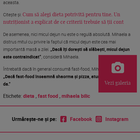
aceasta.
Citește și:
Cum să alegi dieta potrivită pentru tine. Un
nutriționist a explicat de ce criterii trebuie să ții cont
De asemenea, nici micul dejun nu este o regulă absolută. Mihaela a
distrus mitul cu privire la faptul că micul dejun este cea mai
importantă masă a zilei.
„Dacă îți dorești să slăbești, micul dejun
este contraindicat”
, consideră Mihaela.
Întrebată dacă în general consumă fast-food, Mihaela a răspuns:
„Dacă fast-food înseamnă shaorma și pizza, atunci răspunsul este
Vezi galeria
da.”
Etichete:
dieta
,
fast food
,
mihaela bilic
Urmărește-ne și pe:
Facebook
Instagram