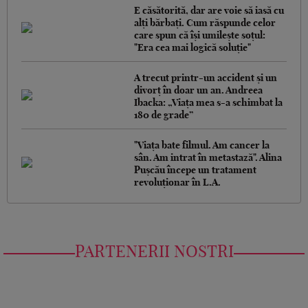
E căsătorită, dar are voie să iasă cu
alți bărbați. Cum răspunde celor
care spun că își umilește soțul:
"Era cea mai logică soluție"
A trecut printr-un accident și un
divorț în doar un an. Andreea
Ibacka: „Viața mea s-a schimbat la
180 de grade”
"Viața bate filmul. Am cancer la
sân. Am intrat în metastază". Alina
Pușcău începe un tratament
revoluționar în L.A.
PARTENERII NOSTRI