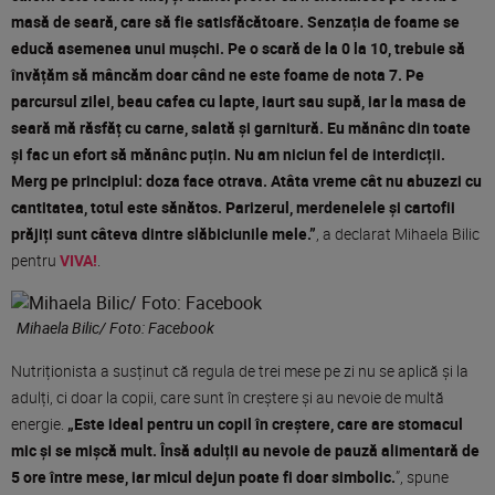
masă de seară, care să fie satisfăcătoare. Senzația de foame se
educă asemenea unui mușchi. Pe o scară de la 0 la 10, trebuie să
învățăm să mâncăm doar când ne este foame de nota 7. Pe
parcursul zilei, beau cafea cu lapte, iaurt sau supă, iar la masa de
seară mă răsfăț cu carne, salată și garnitură. Eu mănânc din toate
și fac un efort să mănânc puțin. Nu am niciun fel de interdicții.
Merg pe principiul: doza face otrava. Atâta vreme cât nu abuzezi cu
cantitatea, totul este sănătos. Parizerul, merdenelele și cartofii
prăjiți sunt câteva dintre slăbiciunile mele.”
, a declarat Mihaela Bilic
pentru
VIVA!
.
Mihaela Bilic/ Foto: Facebook
Nutriționista a susținut că regula de trei mese pe zi nu se aplică și la
adulți, ci doar la copii, care sunt în creștere și au nevoie de multă
energie.
„Este ideal pentru un copil în creștere, care are stomacul
mic și se mișcă mult. Însă adulții au nevoie de pauză alimentară de
5 ore între mese, iar micul dejun poate fi doar simbolic.
”, spune