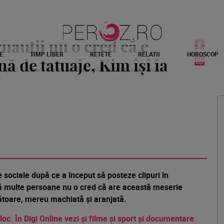
rnauții nu o cred că e
E
TIMP LIBER
RETETE
RELATII
HOROSCOP
nă de tatuaje, Kim își ia
olițistă. Senzuală și plină de tatuaje, Kim își ia meseria în serios
e sociale după ce a început să posteze clipuri în
ă multe persoane nu o cred că are această meserie
gătoare, mereu machiată și aranjată.
 loc. În Digi Online vezi și filme și sport și documentare