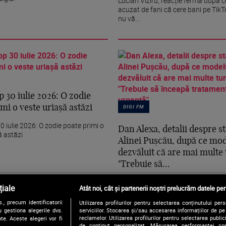
Lucian Viziru, reacție fermă după c
acuzat de fani că cere bani pe TikT
nu vă...
 30 iulie 2026: O zodie
DIGI FM
mi o veste uriașă astăzi
 iulie 2026: O zodie poate primi o
Dan Alexa, detalii despre s
ă astăzi
Alinei Pușcău, după ce mod
dezvăluit că are mai multe
"Trebuie să...
Dan Alexa, detalii despre starea Al
iale
Atât noi, cât și partenerii noștri prelucrăm datele pen
după ce modelul a dezvăluit că are 
, precum identificatorii
Utilizarea profilurilor pentru selectarea conținutului per
 gestiona alegerile dvs.
serviciilor. Stocarea și/sau accesarea informațiilor de p
reclamelor. Utilizarea profilurilor pentru selectarea publici
te. Aceste alegeri vor fi
de conținut personalizat. Măsurarea performanței conți