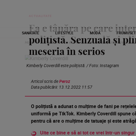
ACTUALITATE
Ea e tânăra pe care inte
SANATATE
LIFESTYLE
MODA
FRUMUSET
polițistă. Senzuală și pli
Home
Actualitate
Ea e tânăra pe care internauții nu o cred că e p
meseria în serios
Kimberly Coverdill este polițistă. / Foto: Instagram
Articol scris de
Peroz
Data publicării:
13.12.2022 11:57
O polițistă a adunat o mulțime de fani pe rețelel
uniformă pe TikTok. Kimberly Coverdill spune c
pentru că are o mulțime de tatuaje și este atră
Uite ce bine e să ai tot ce vrei într-un singur