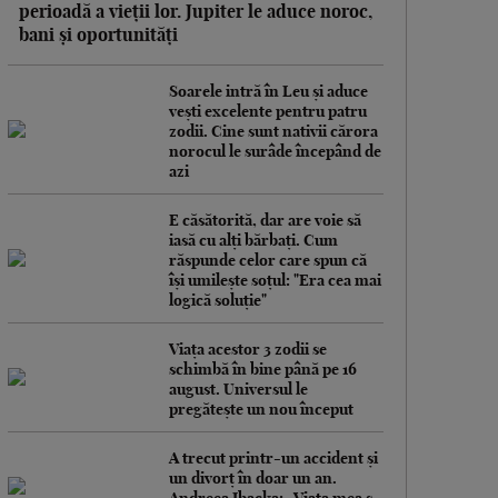
perioadă a vieții lor. Jupiter le aduce noroc,
bani și oportunități
Soarele intră în Leu și aduce
vești excelente pentru patru
zodii. Cine sunt nativii cărora
norocul le surâde începând de
azi
E căsătorită, dar are voie să
iasă cu alți bărbați. Cum
răspunde celor care spun că
își umilește soțul: "Era cea mai
logică soluție"
Viața acestor 3 zodii se
schimbă în bine până pe 16
august. Universul le
pregătește un nou început
A trecut printr-un accident și
un divorț în doar un an.