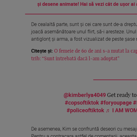
și desene animate! Hai să vezi cât de ușor ai 
De cealaltă parte, sunt și cei care sunt de-a dreptu
joacă asemănătoare unul flirt, să-i aresteze. Unul d
antiglonț și arma, a fost vizualizat de peste șase 
Citește și:
O femeie de 60 de ani s-a mutat la ca
trib: “Sunt întrebată dacă l-am adoptat”
@kimberlya4049
Get ready t
#copsoftiktok
#foryoupage
#
#policeoftiktok
♬ I AM WOM
De asemenea, Kim se confruntă deseori cu mesaje 
Pentru a contracara astfel de comentarii, aceasta s