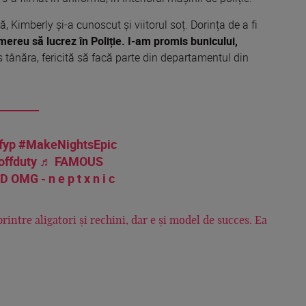
, Kimberly și-a cunoscut și viitorul soț. Dorința de a fi
mereu să lucrez în Poliție. I-am promis bunicului,
 tânăra, fericită să facă parte din departamentul din
fyp
#MakeNightsEpic
offduty
♬ FAMOUS
MG - n e p t x n i c
printre aligatori și rechini, dar e și model de succes. Ea