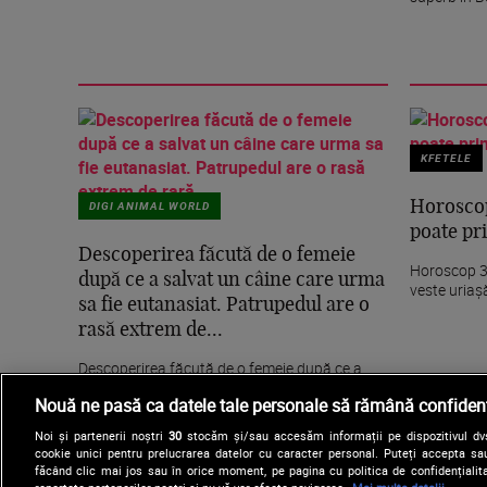
KFETELE
DIGI ANIMAL WORLD
Horoscop
poate pri
Descoperirea făcută de o femeie
Horoscop 30
după ce a salvat un câine care urma
veste uriaș
sa fie eutanasiat. Patrupedul are o
rasă extrem de...
Descoperirea făcută de o femeie după ce a
salvat un câine care urma sa fie eutanasiat.
Nouă ne pasă ca datele tale personale să rămână confidenț
Patrupedul...
Noi și partenerii noștri
30
stocăm și/sau accesăm informații pe dispozitivul dvs.
cookie unici pentru prelucrarea datelor cu caracter personal. Puteți accepta sau
făcând clic mai jos sau în orice moment, pe pagina cu politica de confidențialita