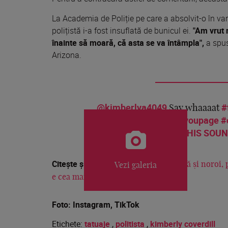
La Academia de Poliție pe care a absolvit-o în vară
polițistă i-a fost insuflată de bunicul ei.
"Am vrut 
înainte să moară, că asta se va întâmpla",
a spus
Arizona.
@kimberlya4049
#
Say whaaaat
#copsoftiktok
#foryoupage
#
PEOPLE ARE USING THIS SOUND O
Citește și:
Își petrece toată ziua în apă și noroi, 
Vezi galeria
e cea mai tare cercetătoare
Foto: Instagram, TikTok
Etichete:
tatuaje
,
politista
,
kimberly coverdill