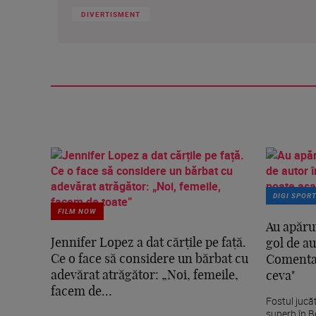
DIVERTISMENT
DIGI SPOR
FILM NOW
Au apăru
Jennifer Lopez a dat cărțile pe față.
gol de au
Ce o face să considere un bărbat cu
Comentat
adevărat atrăgător: „Noi, femeile,
ceva"
facem de...
Fostul jucă
superb în B