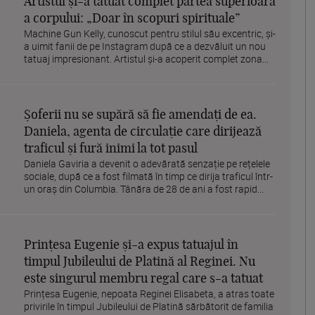
Artistul și-a tatuat complet partea superioară
a corpului: „Doar în scopuri spirituale”
Machine Gun Kelly, cunoscut pentru stilul său excentric, și-
a uimit fanii de pe Instagram după ce a dezvăluit un nou
tatuaj impresionant. Artistul și-a acoperit complet zona...
Șoferii nu se supără să fie amendați de ea.
Daniela, agenta de circulație care dirijează
traficul și fură inimi la tot pasul
Daniela Gaviria a devenit o adevărată senzație pe rețelele
sociale, după ce a fost filmată în timp ce dirija traficul într-
un oraș din Columbia. Tânăra de 28 de ani a fost rapid...
Prințesa Eugenie și-a expus tatuajul în
timpul Jubileului de Platină al Reginei. Nu
este singurul membru regal care s-a tatuat
Prințesa Eugenie, nepoata Reginei Elisabeta, a atras toate
privirile în timpul Jubileului de Platină sărbătorit de familia