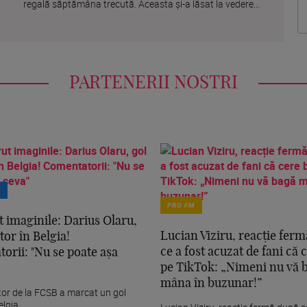
regală săptămâna trecută. Aceasta și-a lăsat la vedere...
PARTENERII NOSTRI
T
PRO FM
t imaginile: Darius Olaru,
Lucian Viziru, reacție fer
tor în Belgia!
ce a fost acuzat de fani că 
orii: "Nu se poate așa
pe TikTok: „Nimeni nu vă 
mâna în buzunar!”
tor de la FCSB a marcat un gol
elgia.