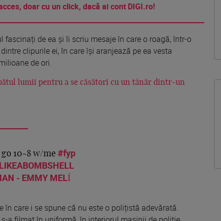
acces, doar cu un click, dacă ai cont DIGI.ro!
l fascinați de ea și îi scriu mesaje în care o roagă, într-o
intre clipurile ei, în care își aranjează pe ea vesta
milioane de ori.
pătul lumii pentru a se căsători cu un tânăr dintr-un
#fyp
o go 10-8 w/me
LIKEABOMBSHELL
AN - EMMY MELÍ
în care i se spune că nu este o polițistă adevărată.
-a filmat în uniformă, în interiorul mașinii de poliție.