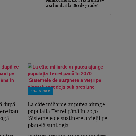
Andreea Ibacka: „Viața mea s-
a schimbat la 180 de grade”
DIGI WORLD
mă după
La câte miliarde ar putea ajunge
cere bani
populația Terrei până în 2070.
bagă
"Sistemele de susținere a vieții pe
planetă sunt deja...