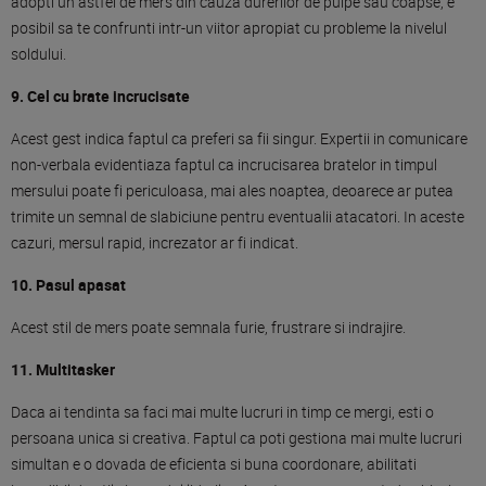
adopti un astfel de mers din cauza durerilor de pulpe sau coapse, e
posibil sa te confrunti intr-un viitor apropiat cu probleme la nivelul
soldului.
9. Cel cu brate incrucisate
Acest gest indica faptul ca preferi sa fii singur. Expertii in comunicare
non-verbala evidentiaza faptul ca incrucisarea bratelor in timpul
mersului poate fi periculoasa, mai ales noaptea, deoarece ar putea
trimite un semnal de slabiciune pentru eventualii atacatori. In aceste
cazuri, mersul rapid, increzator ar fi indicat.
10. Pasul apasat
Acest stil de mers poate semnala furie, frustrare si indrajire.
11. Multitasker
Daca ai tendinta sa faci mai multe lucruri in timp ce mergi, esti o
persoana unica si creativa. Faptul ca poti gestiona mai multe lucruri
simultan e o dovada de eficienta si buna coordonare, abilitati