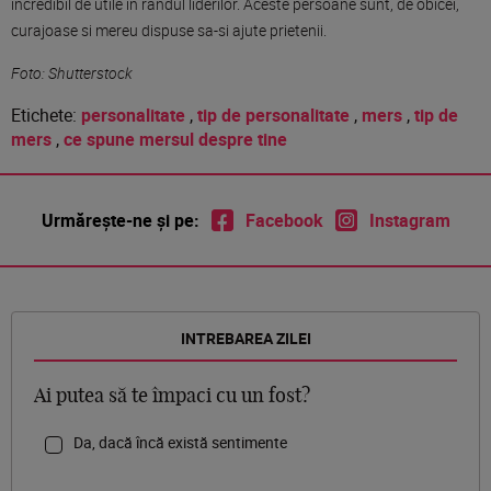
incredibil de utile in randul liderilor. Aceste persoane sunt, de obicei,
curajoase si mereu dispuse sa-si ajute prietenii.
Foto: Shutterstock
Etichete:
personalitate
,
tip de personalitate
,
mers
,
tip de
mers
,
ce spune mersul despre tine
Urmărește-ne și pe:
Facebook
Instagram
INTREBAREA ZILEI
Ai putea să te împaci cu un fost?
Da, dacă încă există sentimente