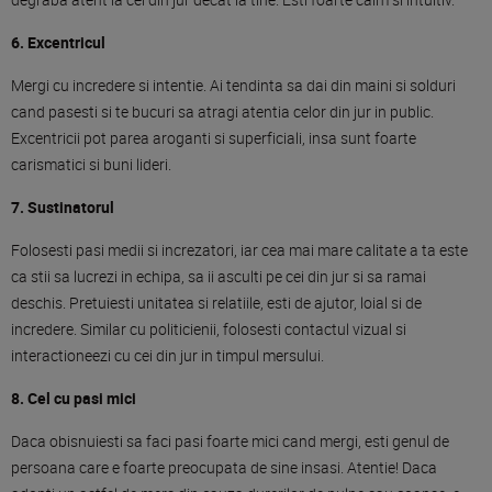
6. Excentricul
Mergi cu incredere si intentie. Ai tendinta sa dai din maini si solduri
cand pasesti si te bucuri sa atragi atentia celor din jur in public.
Excentricii pot parea aroganti si superficiali, insa sunt foarte
carismatici si buni lideri.
7. Sustinatorul
Folosesti pasi medii si increzatori, iar cea mai mare calitate a ta este
ca stii sa lucrezi in echipa, sa ii asculti pe cei din jur si sa ramai
deschis. Pretuiesti unitatea si relatiile, esti de ajutor, loial si de
incredere. Similar cu politicienii, folosesti contactul vizual si
interactioneezi cu cei din jur in timpul mersului.
8. Cel cu pasi mici
Daca obisnuiesti sa faci pasi foarte mici cand mergi, esti genul de
persoana care e foarte preocupata de sine insasi. Atentie! Daca