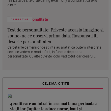
realizata de site-ul de dating eHarmony a constatat ca 64%
dintre...
DESPRE TINE
Test de personalitate: Priveste aceasta imagine si
spune-ne ce observi prima data. Raspunsul iti
descrie personalitatea
Cercetarile oameniilor de stiinta au aratat ca putem interpreta
ceea ce vedem in mod diferit, in functie de propria
personalitate. Cu alte cuvinte, ochii vad totul, dar creierul...
CELE MAI CITITE
4 zodii care au intrat în cea mai bună perioadă a
vieții lor. Jupiter le aduce noroc, bani și