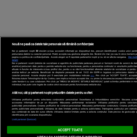
Nouă ne pasă ca datele tale personale să rămână confidențiale
Noi și partenerii noștri
30
stocăm și/sau accesăm informații pe dispozitivul dvs., precum identificatorii cookie unici pentr
prelucrarea datelor cu caracter personal. Puteți accepta sau gestiona alegerile dvs. făcând clic mai jos sau în orice moment, p
pagina cu politica de confidențialitate. Aceste alegeri vor fi raportate partenerilor noștri și nu vă vor afecta navigarea.
Mai mult
detalii
Noi si partenerii nostri (retelele de socializare si agentiile de publicitate partenere, precum si furnizorii nostri de servicii de da
analitice) prelucram date pentru a permite website-ului sa functioneze, pentru a personaliza continutul si anunturile publicitar
afisate in functie de interesele si/sau profilul dvs., pentru a va oferi functionalitati aferente retelelor de socializare si pentru
analiza traficul pe website. Beneficiati de drepturile prevazute de art. 15-22 din GDPR in legatura cu prelucrarea datelor c
caracter personal. Aceste drepturi pot fi exercitate prin modalitatea indicata
aici
. Prin click pe “ACCEPT TOATE”, acceptat
folosirea tuturor Tehnologiilor de tip Cookie, care implica inclusiv acceptul dvs. cu privire la stocarea/accesarea informatiilor d
catre Vendor-ii cu care colaboram. Prin click pe “VREAU SA MODIFIC SETARILE INDIVIDUAL” puteti schimba preferintele in mo
individual, mai putin cele legate de cookie strict necesare pentru functionarea website-ului.
Atât noi, cât și partenerii noștri prelucrăm datele pentru a oferi:
Utilizarea profilurilor pentru selectarea conținutului personalizat. Dezvoltarea și îmbunătățirea serviciilor. Stocarea și/sa
accesarea informațiilor de pe un dispozitiv. Măsurarea performanței reclamelor. Utilizarea profilurilor pentru selectare
publicității personalizate. Crearea profilurilor de conținut personalizat. Măsurarea performanței conținutului. Crearea profilurilo
pentru publicitate personalizată. Utilizarea de date limitate pentru a selecta publicitatea. Înțelegerea publicului prin statistic
sau combinații de date din surse diferite. Utilizarea datelor limitate pentru a selecta conținutul. Date precise de geolocație ș
identificarea prin scanarea dispozitivului.
Listă parteneri (furnizori)
ACCEPT TOATE