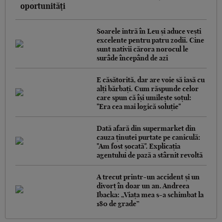
oportunități
Soarele intră în Leu și aduce vești
excelente pentru patru zodii. Cine
sunt nativii cărora norocul le
surâde începând de azi
E căsătorită, dar are voie să iasă cu
alți bărbați. Cum răspunde celor
care spun că își umilește soțul:
"Era cea mai logică soluție"
Dată afară din supermarket din
cauza ținutei purtate pe caniculă:
"Am fost șocată". Explicația
agentului de pază a stârnit revoltă
A trecut printr-un accident și un
divorț în doar un an. Andreea
Ibacka: „Viața mea s-a schimbat la
180 de grade”