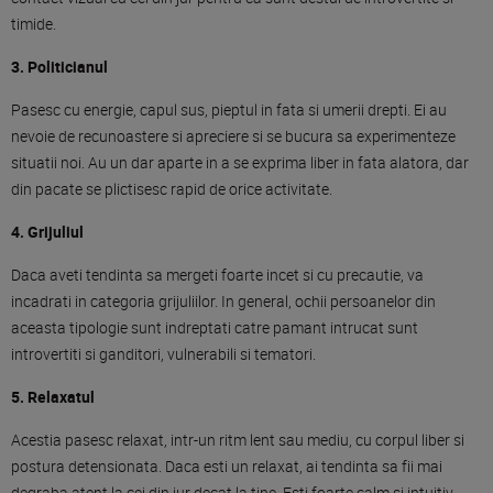
timide.
3. Politicianul
Pasesc cu energie, capul sus, pieptul in fata si umerii drepti. Ei au
nevoie de recunoastere si apreciere si se bucura sa experimenteze
situatii noi. Au un dar aparte in a se exprima liber in fata alatora, dar
din pacate se plictisesc rapid de orice activitate.
4. Grijuliul
Daca aveti tendinta sa mergeti foarte incet si cu precautie, va
incadrati in categoria grijuliilor. In general, ochii persoanelor din
aceasta tipologie sunt indreptati catre pamant intrucat sunt
introvertiti si ganditori, vulnerabili si tematori.
5. Relaxatul
Acestia pasesc relaxat, intr-un ritm lent sau mediu, cu corpul liber si
postura detensionata. Daca esti un relaxat, ai tendinta sa fii mai
degraba atent la cei din jur decat la tine. Esti foarte calm si intuitiv.