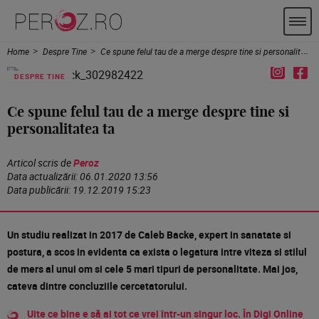
Home
Despre Tine
Ce spune felul tau de a merge despre tine si personalitatea ta
DESPRE TINE
Ce spune felul tau de a merge despre tine si
personalitatea ta
Articol scris de
Peroz
Data actualizării:
06.01.2020 13:56
Data publicării:
19.12.2019 15:23
Un studiu realizat in 2017 de Caleb Backe, expert in sanatate si
postura, a scos in evidenta ca exista o legatura intre viteza si stilul
de mers al unui om si cele 5 mari tipuri de personalitate. Mai jos,
cateva dintre concluziile cercetatorului.
Uite ce bine e să ai tot ce vrei într-un singur loc. În Digi Online