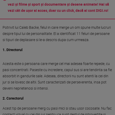
vezi și filme și sport și documentare și desene animate! Hai să
vezi cât de ușor ai acces, doar cu un click, dacă ai cont DIGI.ro!
Potrivit lui Caleb Backe, felul in care merge un om spune multe lucruri
despre tipul lui de personalitate. El a identificat 11 feluri de persoane
si tipuri de deplasare si le-a descris dupa cum urmeaza.
1. Directorul
Acesta este o persoana care merge cel mai adesea foarte repede, cu
pasi concentrati. Paseste cu incredere, capul sus si are tendinta sa fie
absorbit in gandurile sale. Adesea, directorii nu sunt atenti la cei din
jur si se lovesc de altii. Sunt caracterizati de perseverenta, insa pot
deveni neprietenosi si intensi.
2. Corectorul
Acest tip de persoane merg cu pasi mici si stau usor cocosate. Nu fac
contact vizual cu cei din jur pentru ca sunt destul de introvertite si