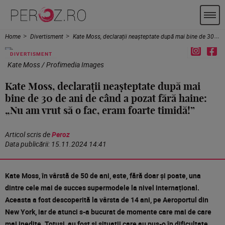
Home
Divertisment
Kate Moss, declarații neașteptate după mai bine de 30 de ani de când a pozat fără haine: „Nu am vrut să o fac, eram foarte timidă!”
DIVERTISMENT
Kate Moss / Profimedia Images
Kate Moss, declarații neașteptate după mai
bine de 30 de ani de când a pozat fără haine:
„Nu am vrut să o fac, eram foarte timidă!”
Articol scris de
Peroz
Data publicării:
15.11.2024 14:41
Kate Moss, în vârstă de 50 de ani, este, fără doar și poate, una
dintre cele mai de succes supermodele la nivel internațional.
Aceasta a fost descoperită la vârsta de 14 ani, pe Aeroportul din
New York, iar de atunci s-a bucurat de momente care mai de care
mai inedite. Totuși, au fost și situații care au pus-o în dificultate.