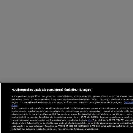
Nouă ne pasă ca datele tale personale să rămână confidențiale
Noi și partenerii noștri
30
stocăm și/sau accesăm informații pe dispozitivul dvs., precum identificatorii cookie unici pentr
prelucrarea datelor cu caracter personal. Puteți accepta sau gestiona alegerile dvs. făcând clic mai jos sau în orice moment, p
pagina cu politica de confidențialitate. Aceste alegeri vor fi raportate partenerilor noștri și nu vă vor afecta navigarea.
Mai mult
detalii
Noi si partenerii nostri (retelele de socializare si agentiile de publicitate partenere, precum si furnizorii nostri de servicii de da
analitice) prelucram date pentru a permite website-ului sa functioneze, pentru a personaliza continutul si anunturile publicitar
afisate in functie de interesele si/sau profilul dvs., pentru a va oferi functionalitati aferente retelelor de socializare si pentru
analiza traficul pe website. Beneficiati de drepturile prevazute de art. 15-22 din GDPR in legatura cu prelucrarea datelor c
caracter personal. Aceste drepturi pot fi exercitate prin modalitatea indicata
aici
. Prin click pe “ACCEPT TOATE”, acceptat
folosirea tuturor Tehnologiilor de tip Cookie, care implica inclusiv acceptul dvs. cu privire la stocarea/accesarea informatiilor d
catre Vendor-ii cu care colaboram. Prin click pe “VREAU SA MODIFIC SETARILE INDIVIDUAL” puteti schimba preferintele in mo
individual, mai putin cele legate de cookie strict necesare pentru functionarea website-ului.