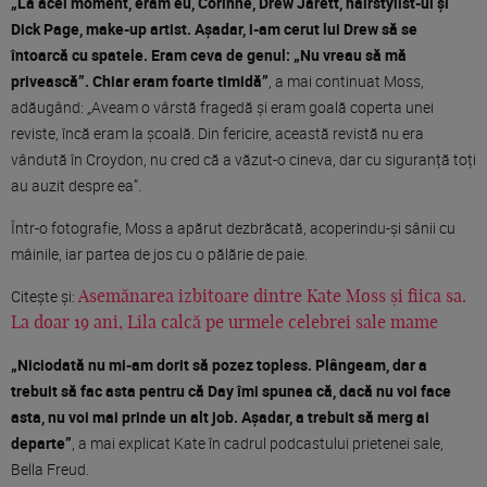
„La acel moment, eram eu, Corinne, Drew Jarett, hairstylist-ul și
Dick Page, make-up artist. Așadar, i-am cerut lui Drew să se
întoarcă cu spatele. Eram ceva de genul: „Nu vreau să mă
privească”. Chiar eram foarte timidă”
, a mai continuat Moss,
adăugând: „Aveam o vârstă fragedă și eram goală coperta unei
reviste, încă eram la școală. Din fericire, această revistă nu era
vândută în Croydon, nu cred că a văzut-o cineva, dar cu siguranță toți
au auzit despre ea”.
Într-o fotografie, Moss a apărut dezbrăcată, acoperindu-și sânii cu
mâinile, iar partea de jos cu o pălărie de paie.
Citește și:
Asemănarea izbitoare dintre Kate Moss și fiica sa.
La doar 19 ani, Lila calcă pe urmele celebrei sale mame
„Niciodată nu mi-am dorit să pozez topless. Plângeam, dar a
trebuit să fac asta pentru că Day îmi spunea că, dacă nu voi face
asta, nu voi mai prinde un alt job. Așadar, a trebuit să merg ai
departe”
, a mai explicat Kate în cadrul podcastului prietenei sale,
Bella Freud.