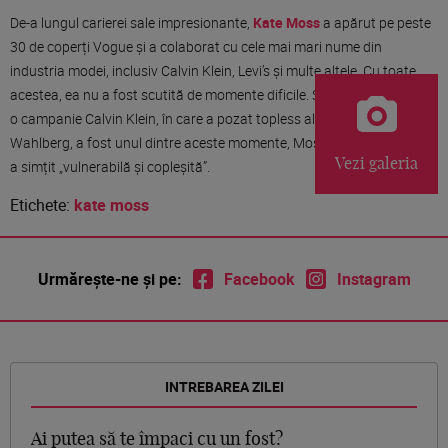
De-a lungul carierei sale impresionante,
Kate Moss
a apărut pe peste
30 de coperți Vogue și a colaborat cu cele mai mari nume din
industria modei, inclusiv Calvin Klein, Levi’s și multe altele. Cu toate
acestea, ea nu a fost scutită de momente dificile. Ședința foto pentru
o campanie Calvin Klein, în care a pozat topless alături de Mark
Wahlberg, a fost unul dintre aceste momente, Moss mărturisind că s-
Vezi galeria
a simțit „vulnerabilă și copleșită”.
Etichete:
kate moss
Urmărește-ne și pe:
Facebook
Instagram
INTREBAREA ZILEI
Ai putea să te împaci cu un fost?