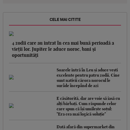
CELE MAI CITITE
4 zodii care au intrat în cea mai bună perioadă a
vieții lor. Jupiter le aduce noroc, bani și
oportunități
Soarele intră în Leu și aduce vești
excelente pentru patru zodii. Cine
sunt nativii cărora norocul le
surâde începând de azi
E căsătorită, dar are voie să iasă cu
alți bărbați. Cum răspunde celor
care spun că își umilește soțul:
"Era cea mai logică soluție"
Dată afară din supermarket din