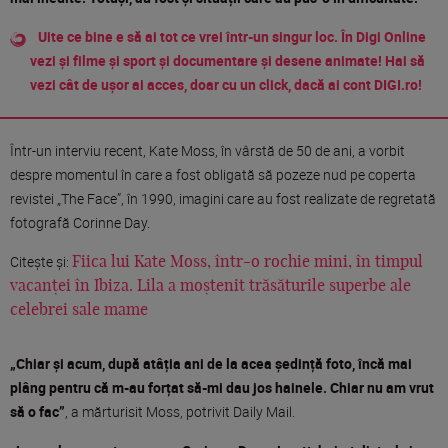
Uite ce bine e să ai tot ce vrei într-un singur loc. În Digi Online
vezi și filme și sport și documentare și desene animate! Hai să
vezi cât de ușor ai acces, doar cu un click, dacă ai cont DIGI.ro!
Într-un interviu recent, Kate Moss, în vârstă de 50 de ani, a vorbit
despre momentul în care a fost obligată să pozeze nud pe coperta
revistei „The Face”, în 1990, imagini care au fost realizate de regretată
fotografă Corinne Day.
Citește și:
Fiica lui Kate Moss, într-o rochie mini, în timpul
vacanței în Ibiza. Lila a moștenit trăsăturile superbe ale
celebrei sale mame
„Chiar și acum, după atâția ani de la acea ședință foto, încă mai
plâng pentru că m-au forțat să-mi dau jos hainele. Chiar nu am vrut
să o fac”
, a mărturisit Moss, potrivit Daily Mail.