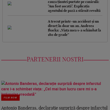
cauza ținutei purtate pe caniculă:
"Am fost șocată". Explicația
agentului de pază a stârnit revoltă
A trecut printr-un accident și un
divorț în doar un an. Andreea
Ibacka: „Viața mea s-a schimbat la
180 de grade”
PARTENERII NOSTRI
FILM NOW
Antonio Banderas, declarație surpriză despre infarctul