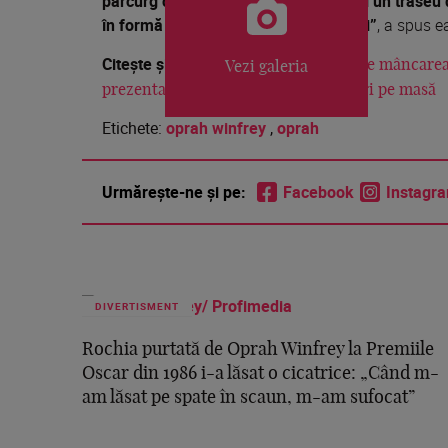
parcurg cinci și opt km în fiecare zi și un tra
în formă și mai vie decât în ultimii ani”
, a spus 
Citește și:
Oprah Winfrey, revoltată de mâncarea
Vezi galeria
prezentatoarea când a văzut mezeluri pe masă
Etichete:
oprah winfrey
,
oprah
Urmărește-ne și pe:
Facebook
Instagr
DIVERTISMENT
Rochia purtată de Oprah Winfrey la Premiile
Oscar din 1986 i-a lăsat o cicatrice: „Când m-
am lăsat pe spate în scaun, m-am sufocat”