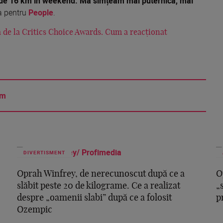
seu de 16 km în weekend. Mă simțeam mai puternică, mai
ea pentru
People
.
 de la Critics Choice Awards. Cum a reacționat
am
DIVERTISMENT
Oprah Winfrey, de nerecunoscut după ce a
O
slăbit peste 20 de kilograme. Ce a realizat
„
despre „oamenii slabi” după ce a folosit
p
Ozempic