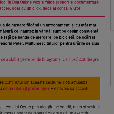
 loc. În Digi Online vezi și filme și sport și documentare
acces, doar cu un click, dacă ai cont DIGI.ro!
ziua de naștere făcând un antrenament, și cu atât mai
măsură ce înaintez în vârstă, sunt pe deplin conștientă
e față pe banda de alergare, pe bicicletă, pe scări și
enorul Peter. Mulțumesc tuturor pentru urările de ziua
e a slăbit peste 20 de kilograme. Ce a realizat despre
area continutul din aceasta sectiune. Poti actualiza
au de
Gestionați preferințele
– e nevoie sa accepti
istența lui Oprah prin alergări pe bandă, mers și sesiuni
ăr impresionant de repetări cu greutăți, un exercițiu