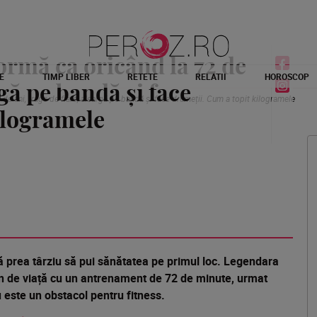
ormă ca oricând la 72 de
E
TIMP LIBER
RETETE
RELATII
HOROSCOP
rgă pe bandă și face
 de ani, trage de fiare, aleargă pe bandă și face drumeții. Cum a topit kilogramele
ilogramele
ă prea târziu să pui sănătatea pe primul loc. Legendara
an de viață cu un antrenament de 72 de minute, urmat
 este un obstacol pentru fitness.