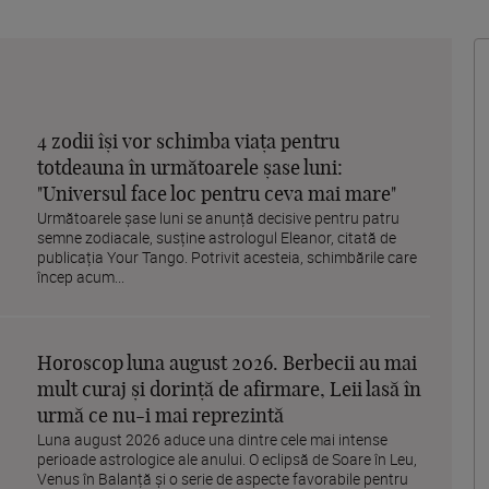
4 zodii își vor schimba viața pentru
totdeauna în următoarele șase luni:
"Universul face loc pentru ceva mai mare"
Următoarele șase luni se anunță decisive pentru patru
semne zodiacale, susține astrologul Eleanor, citată de
publicația Your Tango. Potrivit acesteia, schimbările care
încep acum...
Horoscop luna august 2026. Berbecii au mai
mult curaj și dorință de afirmare, Leii lasă în
urmă ce nu-i mai reprezintă
Luna august 2026 aduce una dintre cele mai intense
perioade astrologice ale anului. O eclipsă de Soare în Leu,
Venus în Balanță și o serie de aspecte favorabile pentru