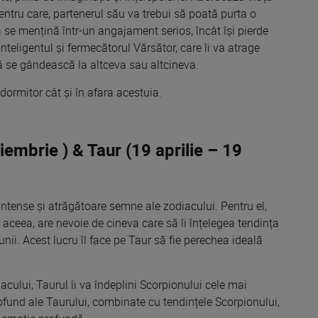
pentru care, partenerul său va trebui să poată purta o
ă se mențină într-un angajament serios, încât își pierde
teligentul și fermecătorul Vărsător, care îi va atrage
 să se gândească la altceva sau altcineva.
dormitor cât și în afara acestuia.
embrie ) & Taur (19 aprilie – 19
intense și atrăgătoare semne ale zodiacului. Pentru el,
de aceea, are nevoie de cineva care să îi înțelegea tendința
ii. Acest lucru îl face pe Taur să fie perechea ideală
acului, Taurul îi va îndeplini Scorpionului cele mai
ofund ale Taurului, combinate cu tendințele Scorpionului,