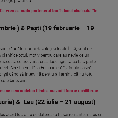
i emoție profundă.
 Ce vrea
să
audă
partenerul
tău
în
locul clasicului "te
mbrie ) & Pești (19 februarie – 19
unt răbdători, buni devotați și loiali. Însă, sunt de
 planifice totul, motiv pentru care au nevie de un
e accepte cu adevărat și să lase rigiditatea la o parte.
perfect. Aceștia vor lăsa Fecioara să își împlinească
or ști când să intervină pentru a-i aminti că nu totul
 este binevenit.
 nu se cearta deloc fiindca au zodii foarte echilibrate
uarie) & Leu (22 iulie – 21 august)
lui, acest lucru nu se datorează lipsei romantismului, ci