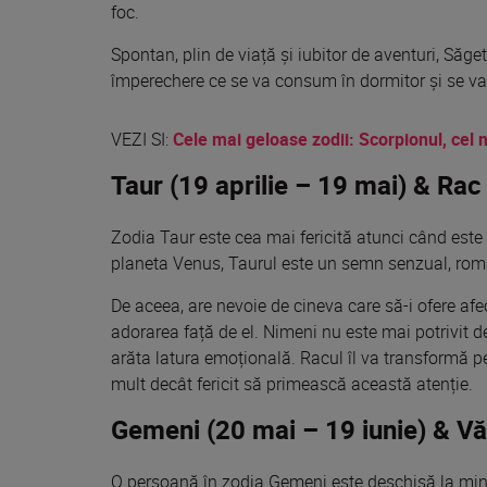
foc.
Spontan, plin de viață și iubitor de aventuri, Săget
împerechere ce se va consum în dormitor și se va
VEZI SI:
Cele mai geloase zodii: Scorpionul, cel 
Taur (19 aprilie – 19 mai) & Rac 
Zodia Taur este cea mai fericită atunci când este î
planeta Venus, Taurul este un semn senzual, rom
De aceea, are nevoie de cineva care să-i ofere af
adorarea față de el. Nimeni nu este mai potrivit de
arăta latura emoțională. Racul îl va transformă pe 
mult decât fericit să primească această atenție.
Gemeni (20 mai – 19 iunie) & Văr
O persoană în zodia Gemeni este deschisă la mint