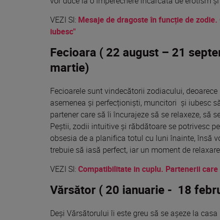
vor duce la o împerechere încărcată de erotism ș
VEZI SI:
Mesaje de dragoste
în
funcție
de zodie.
iubesc"
Fecioara ( 22 august – 21 septe
martie)
Fecioarele sunt vindecătorii zodiacului, deoarece s
asemenea și perfecționiști, muncitori și iubesc să
partener care să îi încurajeze să se relaxeze, să s
Peștii, zodii intuitive și răbdătoare se potrivesc 
obsesia de a planifica totul cu luni înainte, însă v
trebuie să iasă perfect, iar un moment de relaxare
VEZI SI:
Compatibilitate in cuplu. Partenerii care
Vărsător ( 20 ianuarie - 18 febr
Deși Vărsătorului îi este greu să se așeze la casa 