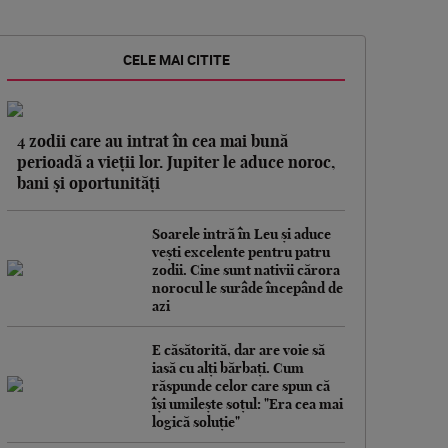
CELE MAI CITITE
4 zodii care au intrat în cea mai bună
perioadă a vieții lor. Jupiter le aduce noroc,
bani și oportunități
Soarele intră în Leu și aduce
vești excelente pentru patru
zodii. Cine sunt nativii cărora
norocul le surâde începând de
azi
E căsătorită, dar are voie să
iasă cu alți bărbați. Cum
răspunde celor care spun că
își umilește soțul: "Era cea mai
logică soluție"