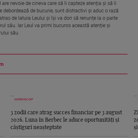
 are nevoie de cineva care să îi capteze atenția și să îi
ce debordează de bucurie, sunt distractivi și aduc o rază
atras de latura Leului și își va dori să renunțe la o parte
rul său. Iar Leul va primi bucuros această atenție și
rului său.
am
HOROSCOP
3 zodii care atrag succes financiar pe 3 august
Z
2026. Luna în Berbec le aduce oportunități și
z
câștiguri neașteptate
ș