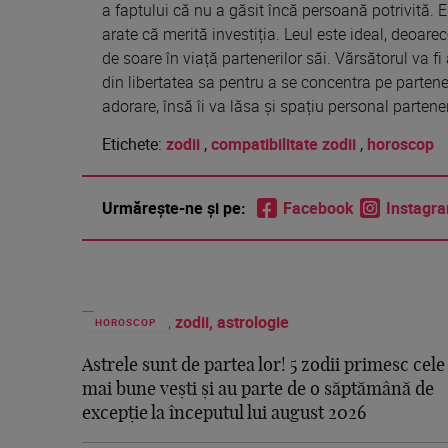
a faptului că nu a găsit încă persoană potrivită. El
arate că merită investiția. Leul este ideal, deoare
de soare în viață partenerilor săi. Vărsătorul va fi 
din libertatea sa pentru a se concentra pe partene
adorare, însă îi va lăsa și spațiu personal partene
Etichete:
zodii
,
compatibilitate zodii
,
horoscop
Urmărește-ne și pe:
Facebook
Instagr
HOROSCOP
Astrele sunt de partea lor! 5 zodii primesc cele
mai bune vești și au parte de o săptămână de
excepție la începutul lui august 2026