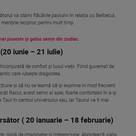
ătorul va stârni flăcările pasiunii în relația cu Berbecul,
 menține reciproc pentru mult timp.
mai posesiv și gelos semn din zodiac
(20 iunie – 21 iulie)
nconjurată de confort și luxul vieții. Fiind guvernat de
antic care iubește dragostea.
ecțiune și să nu se teamă să-și exprime în mod frecvent
cât Racul, acest semn al apei, foarte confortabil în a-și
Taur în centrul universului sau, iar Taurul va fi mai
sător ( 20 ianuarie – 18 februarie)
e, plină de imaginație și înțelepciune. Abordează viața