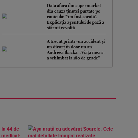
Dată afară din supermarket
din cauza ținutei purtate pe
caniculă: "Am fost șocată".
Explicația agentului de pază a
stârnit revoltă
A trecut printr-un accident și
un divorț în doar un an.
Andreea Ibacka: „Viața mea s-
a schimbat la 180 de grade”