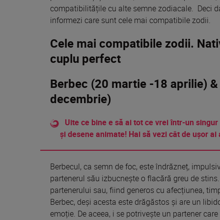
compatibilitățile cu alte semne zodiacale. Deci
d
informezi care
sunt
cele
mai
compatibile zodii.
Cele mai compatibile zodii. Nat
cuplu perfect
Berbec (20 martie -18 aprilie) 
decembrie)
Uite ce bine e să ai tot ce vrei într-un singur
și desene animate! Hai să vezi cât de ușor ai 
Berbecul, ca semn de foc, este îndrăzneț, impulsiv ș
partenerul său izbucnește o flacără greu de stins
partenerului sau, fiind generos cu afecțiunea, timpu
Berbec, deși acesta este drăgăstos și are un libid
emoție. De aceea, i se potrivește un partener care