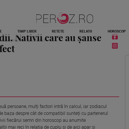
E
TIMP LIBER
RETETE
RELATII
HOROSCOP
ii. Nativii care au șanse
nse să formeze un cuplu perfect
fect
ă persoane, mulți factori intră în calcul, iar zodiacul
 de baza despre cât de compatibil sunteți cu partenerul
ativii fiecărui semn din horoscop au anumite
alții mai reci în relația de cuplu și de aici apar și