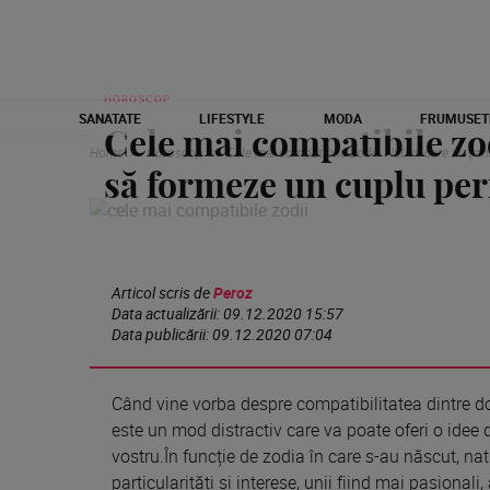
HOROSCOP
SANATATE
LIFESTYLE
MODA
FRUMUSET
Cele mai compatibile zod
Home
Horoscop
Cele mai compatibile zodii. Nativii care au șa
să formeze un cuplu per
Articol scris de
Peroz
Data actualizării:
09.12.2020 15:57
Data publicării:
09.12.2020 07:04
Când vine vorba despre compatibilitatea dintre dou
este un mod distractiv care va poate oferi o idee
vostru.În funcție de zodia în care s-au născut, n
particularități și interese, unii fiind mai pasionali, 