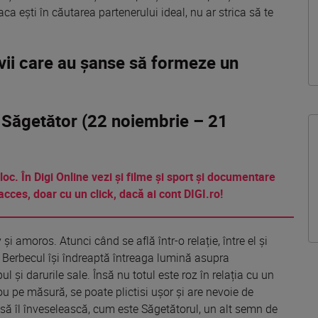
aca
ești
în
căutarea
partenerului ideal, nu ar
strica
să
te
ivii care au șanse să formeze un
& Săgetător (22 noiembrie – 21
 loc. În Digi Online vezi și filme și sport și documentare
acces, doar cu un click, dacă ai cont DIGI.ro!
i amoros. Atunci când se află într-o relație, între el și
. Berbecul își îndreaptă întreaga lumină asupra
l și darurile sale. Însă nu totul este roz în relația cu un
ou pe măsură, se poate plictisi ușor și are nevoie de
 să îl înveselească, cum este Săgetătorul, un alt semn de