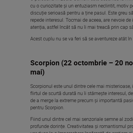
cu o curiozitate și un entuziasm neclintit, motiv 
discuție serioasă pentru a ține pasul. Este greu s
repede interesul. Tocmai de aceea, are nevoie de in
atenția, astfel încât să nu îi mai treacă prin cap
Acest cuplu nu se va feri să se aventureze atât în 
Scorpion (22 octombrie – 20 noi
mai)
Scorpionul este unul dintre cele mai misterioase, 
flirtul de scurtă durată nu îi stârnește interesul, 
de a merge la extreme precum și importantă pasiun
pentru Scorpion.
Fiind unul dintre cel mai senzoriale semne al zodi
profunde dorințe. Creativitatea și romantismul pr