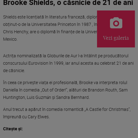
Brooke Shields, o căsnicie de 21 de ani
Shields este licențiată în literatura franceză, diplomă pe care a
obținut-o de la Universitatea Princeton în 1987 , în timp ce soțul ei,
Chris Henchy, are o diplomă în finanțe de la Universitatea din New
Vezi galeria
Mexico.
Actrița nominalizată la Globurile de Aur l-a întâlnit pe producătorul
conscursului Eurovision în 1999, iar anul acesta au celebrat 21 de ani
de căsnicie.
În ceea ce privește viața ei profesională, Brooke va interpreta rolul
Daniella în comedia „Out of Order!”, alături de Brandon Routh, Sam
Huntington, Luis Guzmán și Sandra Bernhard.
Anul trecut a apărut în comedia romantică „A Castle for Christmas”,
împreună cu Cary Elwes.
Citește și: