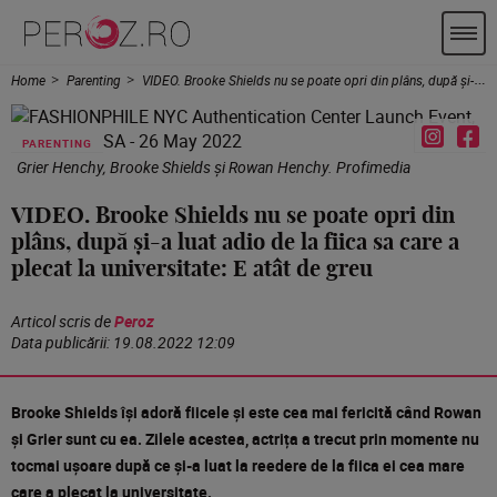
Home
Parenting
VIDEO. Brooke Shields nu se poate opri din plâns, după și-a luat adio de la fiica sa care a plecat la universitate: E atât de greu
PARENTING
Grier Henchy, Brooke Shields și Rowan Henchy. Profimedia
VIDEO. Brooke Shields nu se poate opri din
plâns, după și-a luat adio de la fiica sa care a
plecat la universitate: E atât de greu
Articol scris de
Peroz
Data publicării:
19.08.2022 12:09
Brooke Shields își adoră fiicele și este cea mai fericită când Rowan
și Grier sunt cu ea. Zilele acestea, actrița a trecut prin momente nu
tocmai ușoare după ce și-a luat la reedere de la fiica ei cea mare
care a plecat la universitate.