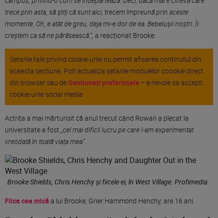
campus, privind-o cum se îndepărtează. Deci, dacă mai e cineva care
trece prin asta, să știți că sunt aici, trecem împreună prin aceste
momente. Oh, e atât de greu, deja mi-e dor de ea. Bebelușii noștri. Îi
creștem ca să ne părăsească.”,
a reacționat Brooke.
Setarile tale privind cookie-urile nu permit afisarea continutul din
aceasta sectiune. Poti actualiza setarile modulelor coookie direct
din browser sau de
Gestionați preferințele
– e nevoie sa accepti
cookie-urile social media
Actrița a mai mărturisit că anul trecut când Rowan a plecat la
universitate a fost
„cel mai dificil lucru pe care l-am experimentat
vreodată în toată viața mea”.
Brooke Shields, Chris Henchy și fiicele ei, în West Village. Profimedia
Fiica cea mică
a lui Brooke, Grier Hammond Henchy, are 16 ani.