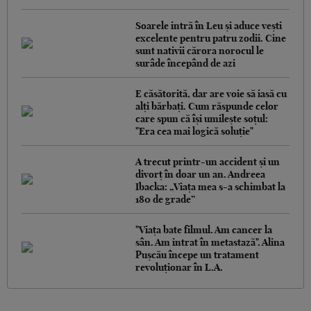
Soarele intră în Leu și aduce vești
excelente pentru patru zodii. Cine
sunt nativii cărora norocul le
surâde începând de azi
E căsătorită, dar are voie să iasă cu
alți bărbați. Cum răspunde celor
care spun că își umilește soțul:
"Era cea mai logică soluție"
A trecut printr-un accident și un
divorț în doar un an. Andreea
Ibacka: „Viața mea s-a schimbat la
180 de grade”
"Viața bate filmul. Am cancer la
sân. Am intrat în metastază". Alina
Pușcău începe un tratament
revoluționar în L.A.