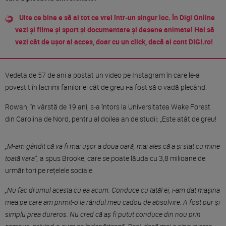
Uite ce bine e să ai tot ce vrei într-un singur loc. În Digi Online
vezi și filme și sport și documentare și desene animate! Hai să
vezi cât de ușor ai acces, doar cu un click, dacă ai cont DIGI.ro!
Vedeta de 57 de ani a postat un video pe Instagram în care le-a
povestit în lacrimi fanilor ei cât de greu i-a fost să o vadă plecând.
Rowan, în vârstă de 19 ani, s-a întors la Universitatea Wake Forest
din Carolina de Nord, pentru al doilea an de studii: „Este atât de greu!
„M-am gândit că va fi mai ușor a doua oară, mai ales că a și stat cu mine
toată vara”,
a spus Brooke, care se poate lăuda cu 3,8 milioane de
urmăritori pe rețelele sociale.
„Nu fac drumul acesta cu ea acum. Conduce cu tatăl ei, i-am dat mașina
mea pe care am primit-o la rândul meu cadou de absolvire. A fost pur și
simplu prea dureros. Nu cred că aș fi putut conduce din nou prin