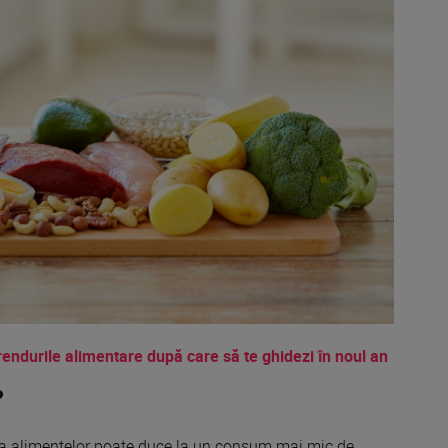
Trendurile alimentare după care să te ghidezi în noul an
?
 alimentelor poate duce
la
un consum
mai
mic
de