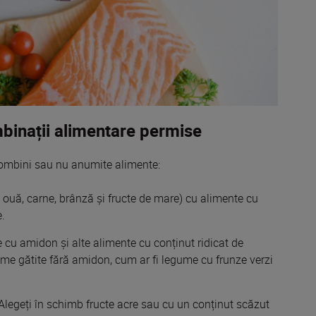
inații alimentare permise
combini
sau
nu anumite alimente:
v ouă,
carne
, brânză și fructe de
mare
) cu alimente cu
.
e cu amidon și alte alimente cu conținut ridicat de
gume gătite fără amidon, cum ar fi legume cu frunze verzi
Alegeți în
schimb
fructe acre
sau
cu un conținut scăzut