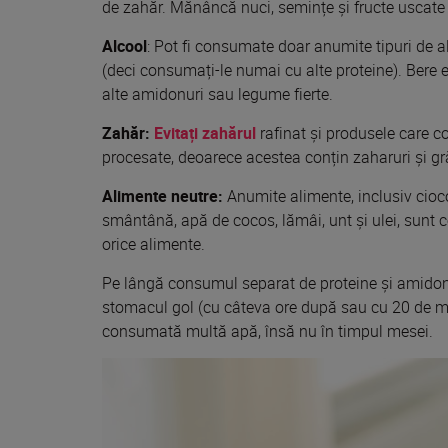
de zahăr. Mănâncă nuci, semințe și fructe uscat
Alcool
: Pot fi consumate doar anumite
tipuri
de al
(deci
consuma
ți-le numai cu alte proteine). Bere 
alte amidonuri
sau
legume fierte.
Zahăr:
Evitați zahărul
rafinat și produsele care c
procesate, deoarece acestea conțin zaharuri și gr
Alimente neutre:
Anumite alimente, inclusiv cioc
smântână, apă de
cocos
, lămâi, unt și ulei,
sunt
c
orice alimente.
Pe lângă consumul separat de proteine și amido
stomacul gol (cu câteva ore după
sau
cu 20 de m
consumată
multă
apă
, însă nu în timpul
mesei
.