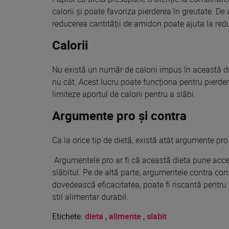
calorii și poate
favoriza
pierderea în greutate. D
reducerea cantității de amidon poate
ajuta
la
redu
Calorii
Nu
există
un număr de calorii impus în
această
d
nu cât. Acest lucru poate funcționa pentru pierde
limiteze aportul de calorii pentru a
slăbi
.
Argumente pro şi
contra
Ca
la
orice
tip
de
dietă
,
există
atât argumente pro 
Argumentele pro ar fi că
această
dieta
pune accen
slăbitul. Pe de
altă
parte
, argumentele
contra
cons
dovedească eficacitatea, poate fi
riscantă
pentru 
stil
alimentar durabil.
Etichete:
dieta
,
alimente
,
slabit