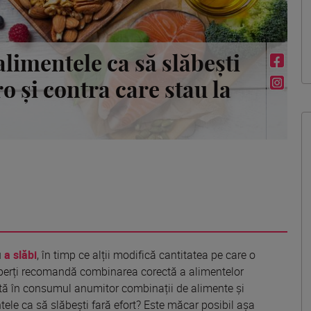
limentele ca să slăbești
o și contra care stau la
u
a slăbi
,
în
timp
ce alții modifică cantitatea pe care o
perți
recomandă
combinarea
corectă
a alimentelor
tă
în consumul anumitor
combina
ții de alimente și
ntele
ca
să slăbești fară efort? Este
măcar
posibil
așa