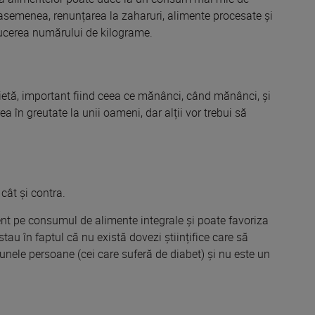
e asemenea, renunțarea
la
zaharuri, alimente procesate și
cerea numărului de kilograme.
ietă
, important fiind ceea ce mănânci, când mănânci, și
rea în greutate
la
unii oameni, dar alții vor trebui să
cât și
contra.
t pe consumul de alimente integrale și poate
favoriza
tau în faptul că nu
există
dovezi științifice care să
unele persoane (cei care suferă de diabet) și nu este un