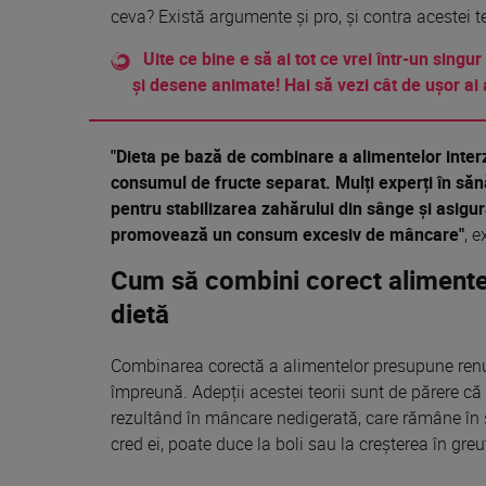
ceva?
Există
argumente
și
pro,
și
contra
acestei te
Uite ce bine e să ai tot ce vrei într-un singur
și desene animate! Hai să vezi cât de ușor ai 
"
Dieta
pe
bază
de combinare a alimentelor interzi
consumul de fructe separat. Mulți experți în săn
pentru stabilizarea zahărului din sânge și asigur
promovează un consum excesiv de mâncare"
,
e
Cum să combini corect aliment
dietă
Combinarea
corectă
a alimentelor presupune re
împreună. Adepții acestei teorii
sunt
de părere că
rezultând în mâncare nedigerată, care rămâne în
cred ei, poate duce
la
boli
sau
la
creșterea în greu