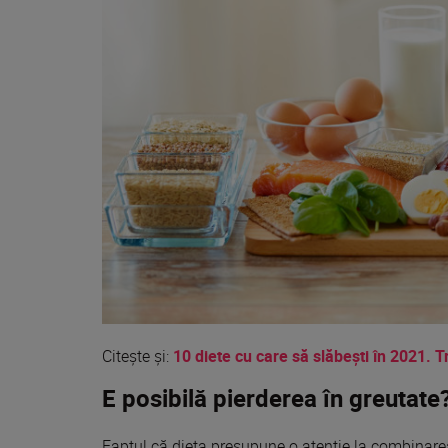
Citeşte şi:
10 diete cu care să slăbești în 2021. 
E posibilă pierderea în greutate
Faptul că
dieta
presupune o atenție
la
combinarea