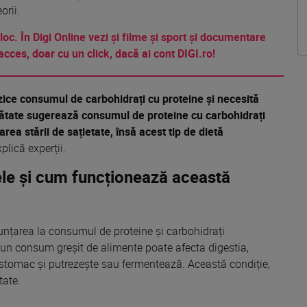
orii.
 loc. În Digi Online vezi și filme și sport și documentare
acces, doar cu un click, dacă ai cont DIGI.ro!
ce consumul de carbohidrați cu proteine ​​și necesită
ătate sugerează consumul de proteine ​​cu carbohidrați
area stării de
sa
țietate, însă acest
tip
de dietă
xplică
experții.
ele
ș
i cum funcționează
această
nunțarea
la
consumul de proteine și carbohidrați
 un consum greșit de alimente poate
afecta
digestia,
 stomac și putrezește
sau
fermentează. Această condiție,
tate.