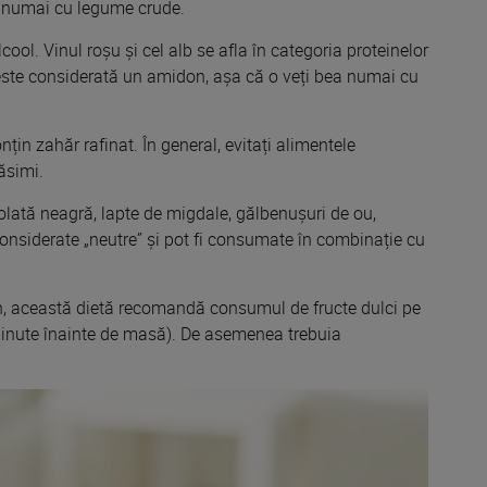
e numai cu legume crude.
cool. Vinul roșu și cel alb se
afla
în categoria proteinelor
este
considerată un
amidon, așa că o veți bea numai cu
onț
in
zahăr rafinat. În general, evitați alimentele
ăsimi.
olată neagră, lapte de migdale, gălbenușuri de ou,
onsiderate „neutre” și pot fi consumate în
combina
ție cu
n,
această
dietă
recomandă
consumul de fructe dulci pe
inute înainte de masă). De asemenea trebuia