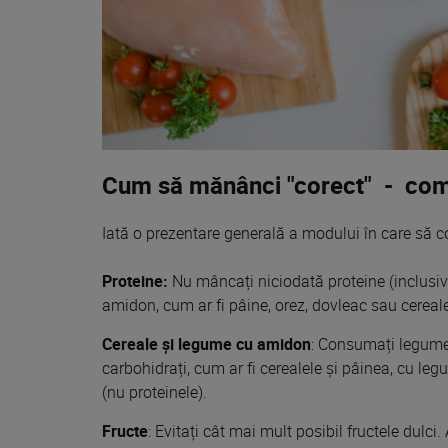
Cum să mănânci "corect" - comb
Iată o prezentare generală a modului în care să 
Proteine:
Nu mâncați niciodată proteine ​​(inclusi
amidon, cum ar fi pâine, orez, dovleac
sau
cereale
Cereale și legume cu amidon
:
Consuma
ți legum
carbohidrați, cum ar fi cerealele și pâinea, cu le
(nu proteinele).
Fructe
: Evitați cât
mai
mult posibil fructele dulci. 