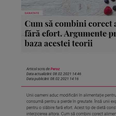
SANATATE
Cum să combini corect a
fără efort. Argumente pr
baza acestei teorii
Articol scris de
Peroz
Data actualizării:
08.02.2021 14:46
Data publicării:
08.02.2021 14:16
Unii oameni aduc modificări
în
alimentație
pentr
consumă pentru a pierde
în
greutate. Însă unii ex
pentru o slăbire fară efort. Acest
tip
de
dietă
cons
interzicerea altora. Cum să combini corect alime