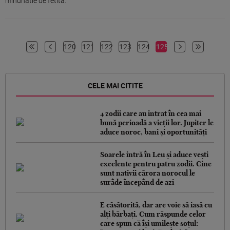
minunatie de fetita.
120
121
122
123
124
125
CELE MAI CITITE
4 zodii care au intrat în cea mai
bună perioadă a vieții lor. Jupiter le
aduce noroc, bani și oportunități
Soarele intră în Leu și aduce vești
excelente pentru patru zodii. Cine
sunt nativii cărora norocul le
surâde începând de azi
E căsătorită, dar are voie să iasă cu
alți bărbați. Cum răspunde celor
care spun că își umilește soțul: