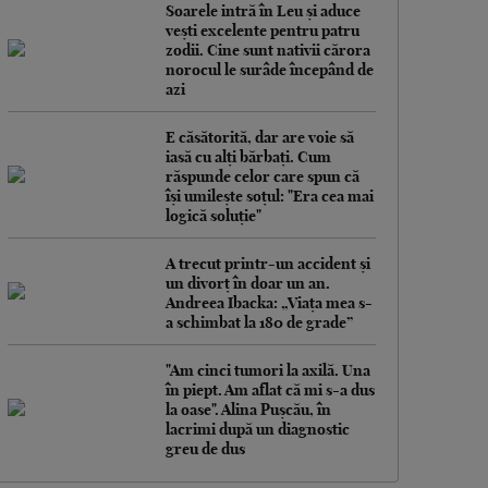
Soarele intră în Leu și aduce
vești excelente pentru patru
zodii. Cine sunt nativii cărora
norocul le surâde începând de
azi
E căsătorită, dar are voie să
iasă cu alți bărbați. Cum
răspunde celor care spun că
își umilește soțul: "Era cea mai
logică soluție"
A trecut printr-un accident și
un divorț în doar un an.
Andreea Ibacka: „Viața mea s-
a schimbat la 180 de grade”
"Am cinci tumori la axilă. Una
în piept. Am aflat că mi s-a dus
la oase". Alina Pușcău, în
lacrimi după un diagnostic
greu de dus