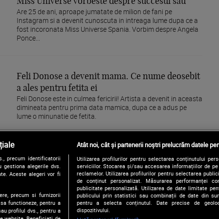
Miss Universe vorbeste despre succesul sau
Are 25 de ani, aproape jumatate de milion de fani pe
Instagram si a devenit cunoscuta in intreaga lume dupa ce a
fost incoronata Miss Universe Spania. Vorbim despre Angela
Ponce...
Feli Donose a devenit mama. Ce nume deosebit
a ales pentru fetita ei
Feli Donose este in culmea fericirii! Artista a devenit in aceasta
dimineata pentru prima data mamica, dupa ce a adus pe
lume o minunatie de fetita.
iale
Atât noi, cât și partenerii noștri prelucrăm datele pen
, precum identificatorii
Utilizarea profilurilor pentru selectarea conținutului per
120
121
122
123
124
125
 gestiona alegerile dvs.
serviciilor. Stocarea și/sau accesarea informațiilor de p
reclamelor. Utilizarea profilurilor pentru selectarea publici
te. Aceste alegeri vor fi
de conținut personalizat. Măsurarea performanței conți
publicitate personalizată. Utilizarea de date limitate pen
ere, precum si furnizorii
publicului prin statistici sau combinații de date din surs
pentru a selecta conținutul. Date precise de geoloc
 sa functioneze, pentru a
dispozitivului.
au profilul dvs., pentru a
 pe website. Beneficiati de