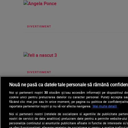
DIVERTISMENT
DIVERTISMENT
Nouă ne pasă ca datele tale personale să rămână confidenț
Noi și partenerii noștri
30
stocăm și/sau accesăm informații pe dispozitivul dvs.
cookie unici pentru prelucrarea datelor cu caracter personal. Puteți accepta sau
făcând clic mai jos sau în orice moment, pe pagina cu politica de confidențialita
raportate partenerilor noștri și nu vă vor afecta navigarea.
Mai multe detalii
Noi si partenerii nostri (retelele de socializare si agentiile de publicitate parten
nostri de servicii de date analitice) prelucram date pentru a permite website-ului
personaliza continutul si anunturile publicitare afisate in functie de interesele si/s
va oferi functionalitati aferente retelelor de socializare si pentru a analiza traficul