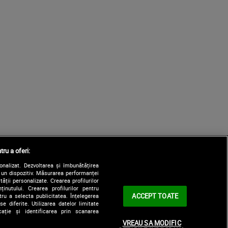
tru a oferi:
sonalizat. Dezvoltarea și îmbunătățirea
e un dispozitiv. Măsurarea performanței
tății personalizate. Crearea profilurilor
nutului. Crearea profilurilor pentru
ACCEPT TOATE
tru a selecta publicitatea. Înțelegerea
e diferite. Utilizarea datelor limitate
ație și identificarea prin scanarea
VREAU SA MODIFIC