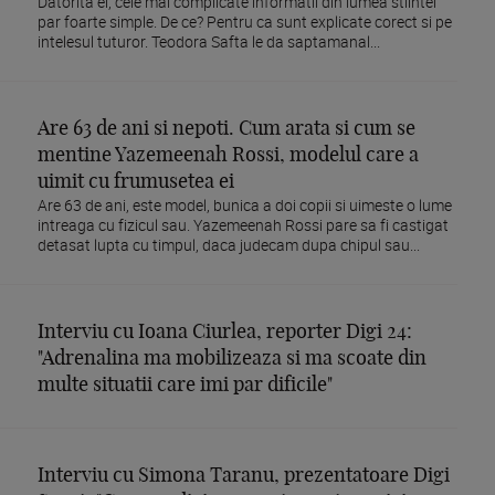
Datorita ei, cele mai complicate informatii din lumea stiintei
par foarte simple. De ce? Pentru ca sunt explicate corect si pe
intelesul tuturor. Teodora Safta le da saptamanal...
Are 63 de ani si nepoti. Cum arata si cum se
mentine Yazemeenah Rossi, modelul care a
uimit cu frumusetea ei
Are 63 de ani, este model, bunica a doi copii si uimeste o lume
intreaga cu fizicul sau. Yazemeenah Rossi pare sa fi castigat
detasat lupta cu timpul, daca judecam dupa chipul sau...
Interviu cu Ioana Ciurlea, reporter Digi 24:
"Adrenalina ma mobilizeaza si ma scoate din
multe situatii care imi par dificile"
Interviu cu Simona Taranu, prezentatoare Digi