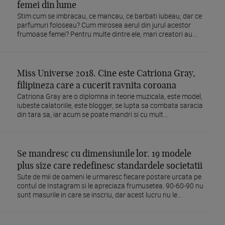
femei din lume
Stim cum se imbracau, ce mancau, ce barbati iubeau, dar ce
parfumuri foloseau? Cum mirosea aerul din jurul acestor
frumoase femei? Pentru multe dintre ele, mari creatori au...
Miss Universe 2018. Cine este Catriona Gray,
filipineza care a cucerit ravnita coroana
Catriona Gray are o diplomna in teorie muzicala, este model,
iubeste calatoriile, este blogger, se lupta sa combata saracia
din tara sa, iar acum se poate mandri si cu mult...
Se mandresc cu dimensiunile lor. 19 modele
plus size care redefinesc standardele societatii
Sute de mii de oameni le urmaresc fiecare postare urcata pe
contul de Instagram si le apreciaza frumusetea. 90-60-90 nu
sunt masurile in care se inscriu, dar acest lucru nu le...