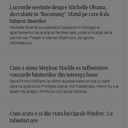
Lucrurile nestiute despre Michelle Obama,
dezvaluite in "Becoming". Sfatul pe care il da
tuturor tinerilor
Michelle Obama si-a petrecut copilaria in Chicago in
apartamentul de la etaj al familiei sale, unde a invatat de la
parintii sai, Fraser si Marian Robinson, sa spuna
intotdeauna...
Cum a ajuns Meghan Markle sa influenteze
vanzarile bijuteriilor din intreaga lume
Daca Printul William i-a oferit ducesei Kate un inel cu safir
care i-a apartinut Printesei Diana, nici fratele sau, Harry nu s-a
lasat mai prejos. Printul a vrut sa se ridice la...
Cum arata o zi din viata lui Oprah Winfrey. Ce
tabieturi are